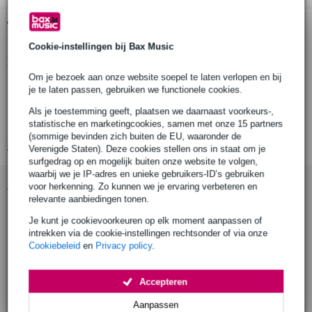
Gratis ophalen in de winkel
Cookie-instellingen bij Bax Music
Productinformatie
Om je bezoek aan onze website soepel te laten verlopen en bij
diameter: 10 cm
je te laten passen, gebruiken we functionele cookies.
rms vermogen: 30 W
Als je toestemming geeft, plaatsen we daarnaast voorkeurs-,
nominale impedantie: 4 Ω
statistische en marketingcookies, samen met onze 15 partners
(sommige bevinden zich buiten de EU, waaronder de
Bekijk alle productspecificaties
Verenigde Staten). Deze cookies stellen ons in staat om je
surfgedrag op en mogelijk buiten onze website te volgen,
waarbij we je IP-adres en unieke gebruikers-ID’s gebruiken
Accessoires (7)
voor herkenning. Zo kunnen we je ervaring verbeteren en
relevante aanbiedingen tonen.
Je kunt je cookievoorkeuren op elk moment aanpassen of
intrekken via de cookie-instellingen rechtsonder of via onze
Cookiebeleid
en
Privacy policy
.
Accepteren
Aanpassen