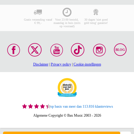
Gratis verzending vanaf
Voor 23:00 besteld,
30 dagen 'niet goed
€ 99,-
maandag in huis (mits
geld terug' garantie!
op voorraad)
BLOG
Disclaimer
|
Privacy policy
|
Cookie-instellingen
op basis van meer dan 113.816 klantreviews
Algemene Copyright © Bax Music 2003 - 2026