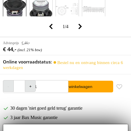
1
/
4
Adviesprijs
€ 46,-
€ 44,-
(incl. 21% btw)
Online voorraadstatus:
Bestel nu en ontvang binnen circa 6
werkdagen
In winkelwagen
30 dagen 'niet goed geld terug' garantie
3 jaar Bax Music garantie