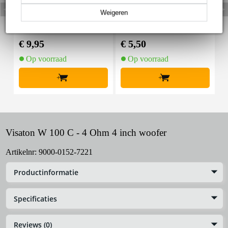
Weigeren
Devine MIC100/10 XL
Innox Snap 27 kabelbi
R microfoon- en signaal
nder met klittenband s
K
kabel 10 meter
mal zwart (10 stuks)
€ 9,95
€ 5,50
€
Op voorraad
Op voorraad
+
+
Visaton W 100 C - 4 Ohm 4 inch woofer
Artikelnr:
9000-0152-7221
Productinformatie
Specificaties
Reviews (0)