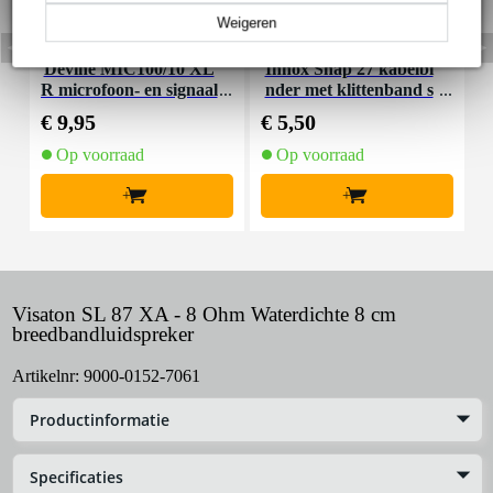
Weigeren
Devine MIC100/10 XL
Innox Snap 27 kabelbi
R microfoon- en signaal
nder met klittenband s
K
kabel 10 meter
mal zwart (10 stuks)
€ 9,95
€ 5,50
€
Op voorraad
Op voorraad
+
+
Visaton SL 87 XA - 8 Ohm Waterdichte 8 cm
breedbandluidspreker
Artikelnr:
9000-0152-7061
Productinformatie
Specificaties