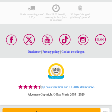
Gratis verzending vanaf
Voor 23:00 besteld,
30 dagen 'niet goed
€ 99,-
maandag in huis (mits
geld terug' garantie!
op voorraad)
BLOG
Disclaimer
|
Privacy policy
|
Cookie-instellingen
op basis van meer dan 113.816 klantreviews
Algemene Copyright © Bax Music 2003 - 2026