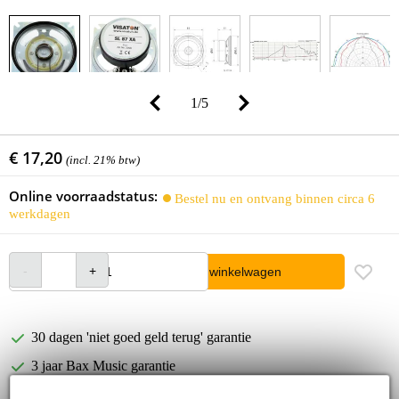
1
/
5
€ 17,20
(incl. 21% btw)
Online voorraadstatus:
Bestel nu en ontvang binnen circa 6
werkdagen
In winkelwagen
30 dagen 'niet goed geld terug' garantie
3 jaar Bax Music garantie