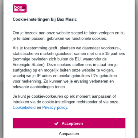
Gratis ophalen in de winkel
Cookie-instellingen bij Bax Music
Productinformatie
Om je bezoek aan onze website soepel te laten verlopen en bij
je te laten passen, gebruiken we functionele cookies.
aantal stuks: 1
Als je toestemming geeft, plaatsen we daarnaast voorkeurs-,
geleverd inclusief: 1x Visaton SL 87 XA - 8 Ohm waterdichte
statistische en marketingcookies, samen met onze 15 partners
volbereikluidspreker
(sommige bevinden zich buiten de EU, waaronder de
weee-registratienummer: DE 79837685
Verenigde Staten). Deze cookies stellen ons in staat om je
surfgedrag op en mogelijk buiten onze website te volgen,
Bekijk alle productspecificaties
waarbij we je IP-adres en unieke gebruikers-ID’s gebruiken
voor herkenning. Zo kunnen we je ervaring verbeteren en
relevante aanbiedingen tonen.
Accessoires (7)
Je kunt je cookievoorkeuren op elk moment aanpassen of
intrekken via de cookie-instellingen rechtsonder of via onze
Cookiebeleid
en
Privacy policy
.
Accepteren
Aanpassen