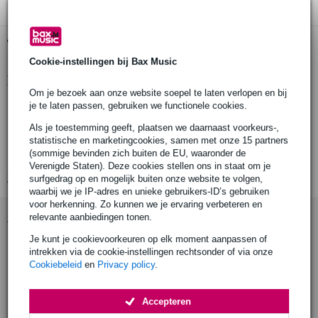
Gratis ophalen in de winkel
Cookie-instellingen bij Bax Music
Productinformatie
Om je bezoek aan onze website soepel te laten verlopen en bij
aantal stuks: 1
je te laten passen, gebruiken we functionele cookies.
geleverd inclusief: 1x Visaton SL 87 FE - 8 Ohm
Als je toestemming geeft, plaatsen we daarnaast voorkeurs-,
breedbandluidspreker
statistische en marketingcookies, samen met onze 15 partners
(sommige bevinden zich buiten de EU, waaronder de
weee-registratienummer: DE 79837685
Verenigde Staten). Deze cookies stellen ons in staat om je
Bekijk alle productspecificaties
surfgedrag op en mogelijk buiten onze website te volgen,
waarbij we je IP-adres en unieke gebruikers-ID’s gebruiken
voor herkenning. Zo kunnen we je ervaring verbeteren en
Accessoires (7)
relevante aanbiedingen tonen.
Je kunt je cookievoorkeuren op elk moment aanpassen of
intrekken via de cookie-instellingen rechtsonder of via onze
Cookiebeleid
en
Privacy policy
.
Accepteren