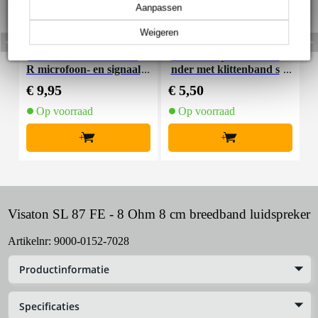
Aanpassen
Weigeren
Devine MIC100/10 XL
Innox Snap 27 kabelbi
R microfoon- en signaal
nder met klittenband s
K
kabel 10 meter
mal zwart (10 stuks)
€ 9,95
€ 5,50
€
Op voorraad
Op voorraad
+
+
Visaton SL 87 FE - 8 Ohm 8 cm breedband luidspreker
Artikelnr:
9000-0152-7028
Productinformatie
Specificaties