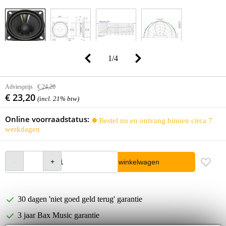
1
/
4
Adviesprijs
€ 24,20
€ 23,20
(incl. 21% btw)
Online voorraadstatus:
Bestel nu en ontvang binnen circa 7
werkdagen
In winkelwagen
30 dagen 'niet goed geld terug' garantie
3 jaar Bax Music garantie