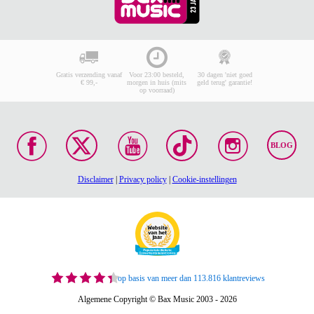
Gratis verzending vanaf
Voor 23:00 besteld,
30 dagen 'niet goed
€ 99,-
morgen in huis (mits
geld terug' garantie!
op voorraad)
BLOG
Disclaimer
|
Privacy policy
|
Cookie-instellingen
op basis van meer dan 113.816 klantreviews
Algemene Copyright © Bax Music 2003 - 2026