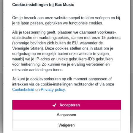
Cookie-instellingen bij Bax Music
Gratis ophalen in de winkel
Om je bezoek aan onze website soepel te laten verlopen en bij
je te laten passen, gebruiken we functionele cookies.
Productinformatie
Als je toestemming geeft, plaatsen we daarnaast voorkeurs-,
statistische en marketingcookies, samen met onze 15 partners
type: K 23 PC
(sommige bevinden zich buiten de EU, waaronder de
nominale diameter: 2.3 cm (0.9 inch)
Verenigde Staten). Deze cookies stellen ons in staat om je
surfgedrag op en mogelijk buiten onze website te volgen,
rms vermogen: 0.2 W
waarbij we je IP-adres en unieke gebruikers-ID’s gebruiken
voor herkenning. Zo kunnen we je ervaring verbeteren en
Bekijk alle productspecificaties
relevante aanbiedingen tonen.
Je kunt je cookievoorkeuren op elk moment aanpassen of
Accessoires (7)
intrekken via de cookie-instellingen rechtsonder of via onze
Cookiebeleid
en
Privacy policy
.
Accepteren
Aanpassen
Weigeren