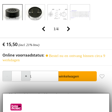
1
/
4
€ 15,50
(incl. 21% btw)
Online voorraadstatus:
Bestel nu en ontvang binnen circa 9
werkdagen
In winkelwagen
30 dagen 'niet goed geld terug' garantie
3 jaar Bax Music garantie