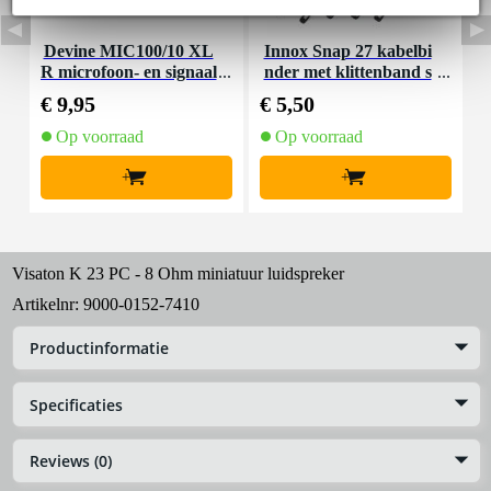
Devine MIC100/10 XL
Innox Snap 27 kabelbi
R microfoon- en signaal
nder met klittenband s
K
kabel 10 meter
mal zwart (10 stuks)
€ 9,95
€ 5,50
€
Op voorraad
Op voorraad
+
+
Visaton K 23 PC - 8 Ohm miniatuur luidspreker
Artikelnr:
9000-0152-7410
Productinformatie
Specificaties
Reviews (0)