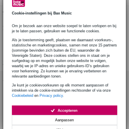
Gratis ophalen in de winkel
Cookie-instellingen bij Bax Music
Om je bezoek aan onze website soepel te laten verlopen en bij
Productinformatie
je te laten passen, gebruiken we functionele cookies.
type: fullrange luidspreker
Als je toestemming geeft, plaatsen we daarnaast voorkeurs-,
statistische en marketingcookies, samen met onze 15 partners
driver_inch: 2 inch
(sommige bevinden zich buiten de EU, waaronder de
nominaal vermogen: 4 W
Verenigde Staten). Deze cookies stellen ons in staat om je
surfgedrag op en mogelijk buiten onze website te volgen,
Bekijk alle productspecificaties
waarbij we je IP-adres en unieke gebruikers-ID’s gebruiken
voor herkenning. Zo kunnen we je ervaring verbeteren en
relevante aanbiedingen tonen.
Accessoires (7)
Je kunt je cookievoorkeuren op elk moment aanpassen of
intrekken via de cookie-instellingen rechtsonder of via onze
Cookiebeleid
en
Privacy policy
.
Accepteren
Aanpassen