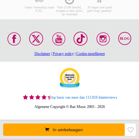
Gratis verzending vanaf
Voor 23:00 besteld,
30 dagen 'niet goed
€ 99,-
morgen in huis (mits
geld terug' garantie!
op voorraad)
BLOG
Disclaimer
|
Privacy policy
|
Cookie-instellingen
op basis van meer dan 113.816 klantreviews
Algemene Copyright © Bax Music 2003 - 2026
In winkelwagen