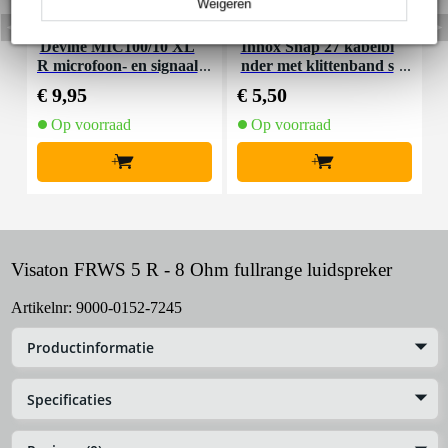
Weigeren
Devine MIC100/10 XL
Innox Snap 27 kabelbi
R microfoon- en signaal
nder met klittenband s
K
kabel 10 meter
mal zwart (10 stuks)
€ 9,95
€ 5,50
€
Op voorraad
Op voorraad
+
+
Visaton FRWS 5 R - 8 Ohm fullrange luidspreker
Artikelnr:
9000-0152-7245
Productinformatie
Specificaties