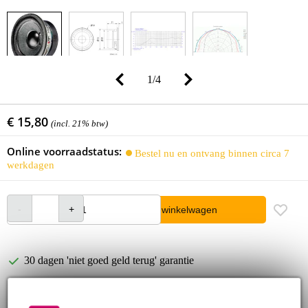
1
/
4
€ 15,80
(incl. 21% btw)
Online voorraadstatus:
Bestel nu en ontvang binnen circa 7
werkdagen
In winkelwagen
30 dagen 'niet goed geld terug' garantie
3 jaar Bax Music garantie