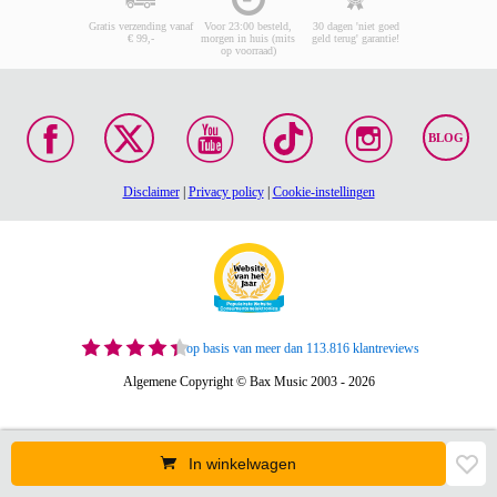
Gratis verzending vanaf
Voor 23:00 besteld,
30 dagen 'niet goed
€ 99,-
morgen in huis (mits
geld terug' garantie!
op voorraad)
BLOG
Disclaimer
|
Privacy policy
|
Cookie-instellingen
op basis van meer dan 113.816 klantreviews
Algemene Copyright © Bax Music 2003 - 2026
In winkelwagen