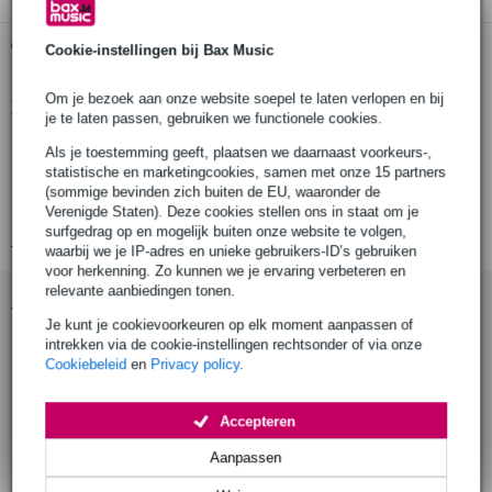
Gratis ophalen in de winkel
Cookie-instellingen bij Bax Music
Om je bezoek aan onze website soepel te laten verlopen en bij
Productinformatie
je te laten passen, gebruiken we functionele cookies.
type: fullrange luidspreker
Als je toestemming geeft, plaatsen we daarnaast voorkeurs-,
statistische en marketingcookies, samen met onze 15 partners
nominale diameter: 5 cm (2 inch)
(sommige bevinden zich buiten de EU, waaronder de
driver_inch: 2 inch
Verenigde Staten). Deze cookies stellen ons in staat om je
surfgedrag op en mogelijk buiten onze website te volgen,
Bekijk alle productspecificaties
waarbij we je IP-adres en unieke gebruikers-ID’s gebruiken
voor herkenning. Zo kunnen we je ervaring verbeteren en
relevante aanbiedingen tonen.
Accessoires (7)
Je kunt je cookievoorkeuren op elk moment aanpassen of
intrekken via de cookie-instellingen rechtsonder of via onze
Cookiebeleid
en
Privacy policy
.
Accepteren
Aanpassen