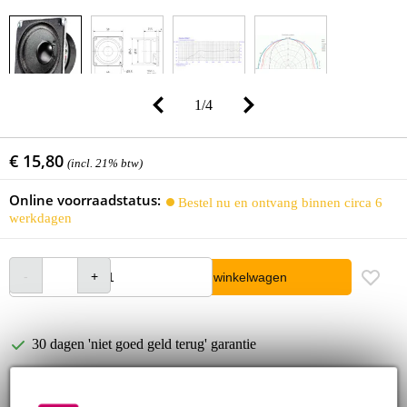
1
/
4
€ 15,80
(incl. 21% btw)
Online voorraadstatus:
Bestel nu en ontvang binnen circa 6
werkdagen
In winkelwagen
30 dagen 'niet goed geld terug' garantie
3 jaar Bax Music garantie