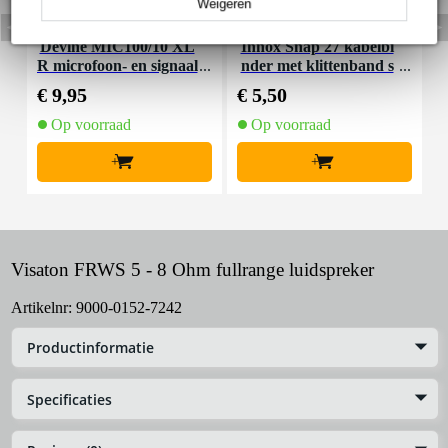
Weigeren
Devine MIC100/10 XL
Innox Snap 27 kabelbi
R microfoon- en signaal
nder met klittenband s
K
kabel 10 meter
mal zwart (10 stuks)
€ 9,95
€ 5,50
€
Op voorraad
Op voorraad
+
+
Visaton FRWS 5 - 8 Ohm fullrange luidspreker
Artikelnr:
9000-0152-7242
Productinformatie
Specificaties