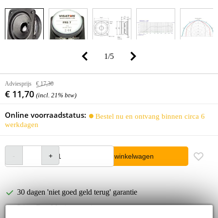
1
/
5
Adviesprijs
€ 17,30
€ 11,70
(incl. 21% btw)
Online voorraadstatus:
Bestel nu en ontvang binnen circa 6
werkdagen
In winkelwagen
30 dagen 'niet goed geld terug' garantie
3 jaar Bax Music garantie