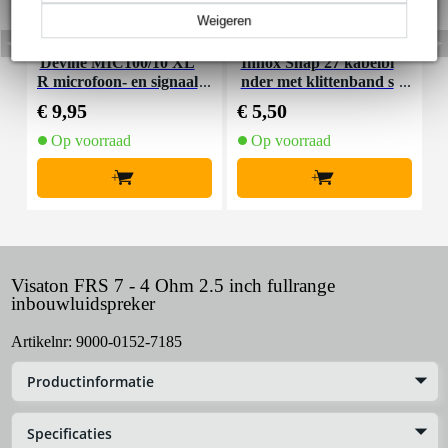
Weigeren
Devine MIC100/10 XL
Innox Snap 27 kabelbi
R microfoon- en signaal
nder met klittenband s
K
kabel 10 meter
mal zwart (10 stuks)
€ 9,95
€ 5,50
€
Op voorraad
Op voorraad
+
+
Visaton FRS 7 - 4 Ohm 2.5 inch fullrange
inbouwluidspreker
Artikelnr:
9000-0152-7185
Productinformatie
Specificaties