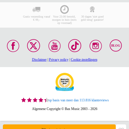
Gratis verzending vanaf
Voor 23:00 besteld,
30 dagen 'niet goed
€ 99,-
morgen in huis (mits
geld terug' garantie!
op voorraad)
BLOG
Disclaimer
|
Privacy policy
|
Cookie-instellingen
op basis van meer dan 113.816 klantreviews
Algemene Copyright © Bax Music 2003 - 2026