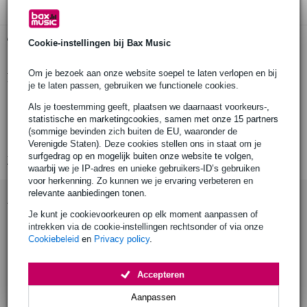
Gratis ophalen in de winkel
Cookie-instellingen bij Bax Music
Om je bezoek aan onze website soepel te laten verlopen en bij
Productinformatie
je te laten passen, gebruiken we functionele cookies.
rms vermogen: 8 W
Als je toestemming geeft, plaatsen we daarnaast voorkeurs-,
statistische en marketingcookies, samen met onze 15 partners
piek vermogen: 15 W
(sommige bevinden zich buiten de EU, waaronder de
nominale impedantie: 4 Ohm
Verenigde Staten). Deze cookies stellen ons in staat om je
surfgedrag op en mogelijk buiten onze website te volgen,
Bekijk alle productspecificaties
waarbij we je IP-adres en unieke gebruikers-ID’s gebruiken
voor herkenning. Zo kunnen we je ervaring verbeteren en
relevante aanbiedingen tonen.
Accessoires (7)
Je kunt je cookievoorkeuren op elk moment aanpassen of
intrekken via de cookie-instellingen rechtsonder of via onze
Cookiebeleid
en
Privacy policy
.
Accepteren
Aanpassen