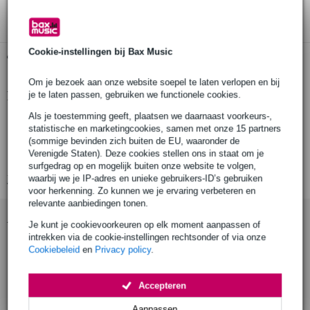
3 jaar Bax Music garantie
Cookie-instellingen bij Bax Music
Gratis ophalen in de winkel
Om je bezoek aan onze website soepel te laten verlopen en bij
Productinformatie
je te laten passen, gebruiken we functionele cookies.
Als je toestemming geeft, plaatsen we daarnaast voorkeurs-,
stekkerdoos
statistische en marketingcookies, samen met onze 15 partners
geschikt voor Frankrijk en België door aanwezigheid penaarde
(sommige bevinden zich buiten de EU, waaronder de
Verenigde Staten). Deze cookies stellen ons in staat om je
stekker: Schuko male
surfgedrag op en mogelijk buiten onze website te volgen,
Bekijk alle productspecificaties
waarbij we je IP-adres en unieke gebruikers-ID’s gebruiken
voor herkenning. Zo kunnen we je ervaring verbeteren en
relevante aanbiedingen tonen.
Accessoires (4)
Je kunt je cookievoorkeuren op elk moment aanpassen of
intrekken via de cookie-instellingen rechtsonder of via onze
Cookiebeleid
en
Privacy policy
.
Accepteren
Aanpassen