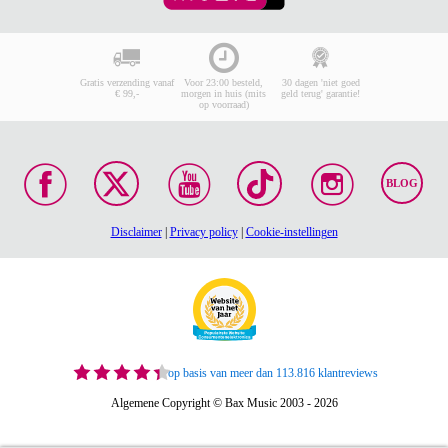
Gratis verzending vanaf
Voor 23:00 besteld,
30 dagen 'niet goed
€ 99,-
morgen in huis (mits
geld terug' garantie!
op voorraad)
BLOG
Disclaimer
|
Privacy policy
|
Cookie-instellingen
op basis van meer dan 113.816 klantreviews
Algemene Copyright © Bax Music 2003 - 2026