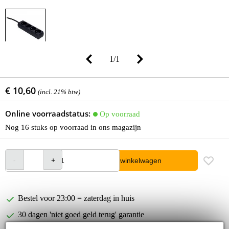
1
/
1
€ 10,60
(incl. 21% btw)
Online voorraadstatus:
Op voorraad
Nog 16 stuks op voorraad in ons magazijn
In winkelwagen
Bestel voor 23:00 = zaterdag in huis
30 dagen 'niet goed geld terug' garantie