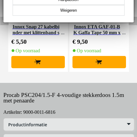
Weigeren
Innox Snap 27 kabelbi
Innox ETA GAF-01-B
P
nder met klittenband s
K Gaffa Tape 50 mm x
e
mal zwart (10 stuks)
50 m zwart
€ 5,50
€ 9,50
€
Op voorraad
Op voorraad
+
+
Procab PSC204/1.5-F 4-voudige stekkerdoos 1.5m
met penaarde
Artikelnr:
9000-0011-6816
Productinformatie