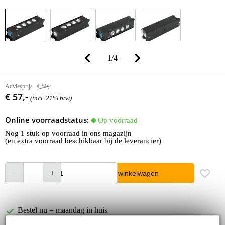
1
/
4
Adviesprijs
€ 59,-
€ 57,-
(incl. 21% btw)
Online voorraadstatus:
Op voorraad
Nog 1 stuk op voorraad in ons magazijn
(en extra voorraad beschikbaar bij de leverancier)
In winkelwagen
Bestel nu = maandag in huis