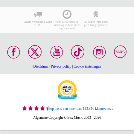
Gratis verzending vanaf
Voor 23:00 besteld,
30 dagen 'niet goed
€ 99,-
maandag in huis (mits
geld terug' garantie!
op voorraad)
BLOG
Disclaimer
|
Privacy policy
|
Cookie-instellingen
op basis van meer dan 113.816 klantreviews
Algemene Copyright © Bax Music 2003 - 2026