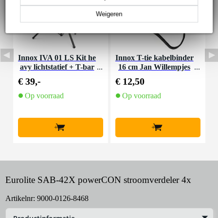
Weigeren
Innox IVA 01 LS Kit he
Innox T-tie kabelbinder
P
avy lichtstatief + T-bar
16 cm Jan Willempjes
P
(50 stuks)
€ 39,-
€ 12,50
€
Op voorraad
Op voorraad
+
+
Eurolite SAB-42X powerCON stroomverdeler 4x
Artikelnr:
9000-0126-8468