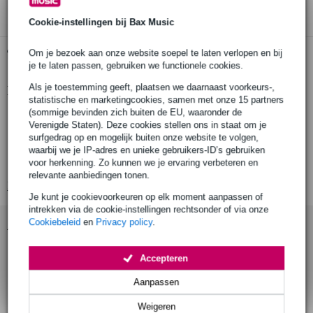
Cookie-instellingen bij Bax Music
Gratis ophalen in de winkel
Om je bezoek aan onze website soepel te laten verlopen en bij
je te laten passen, gebruiken we functionele cookies.
Als je toestemming geeft, plaatsen we daarnaast voorkeurs-,
Productinformatie
statistische en marketingcookies, samen met onze 15 partners
(sommige bevinden zich buiten de EU, waaronder de
stroomverdeler 230V
Verenigde Staten). Deze cookies stellen ons in staat om je
19" formaat
surfgedrag op en mogelijk buiten onze website te volgen,
waarbij we je IP-adres en unieke gebruikers-ID’s gebruiken
geschikt om een PA-installatie, lichtbooth of versterkerrack van
stroom te voorzien
voor herkenning. Zo kunnen we je ervaring verbeteren en
relevante aanbiedingen tonen.
Bekijk alle productspecificaties
Je kunt je cookievoorkeuren op elk moment aanpassen of
intrekken via de cookie-instellingen rechtsonder of via onze
Cookiebeleid
en
Privacy policy
.
Accessoires (2)
Accepteren
Aanpassen
Weigeren