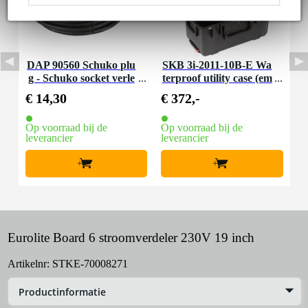
DAP 90560 Schuko plu
SKB 3i-2011-10B-E Wa
g - Schuko socket verle
terproof utility case (em
ngkabel 3x 1.5 mm², 5
pty) met wielen
€ 14,30
€ 372,-
m
Op voorraad bij de
Op voorraad bij de
leverancier
leverancier
+
+
Eurolite Board 6 stroomverdeler 230V 19 inch
Artikelnr:
STKE-70008271
Productinformatie