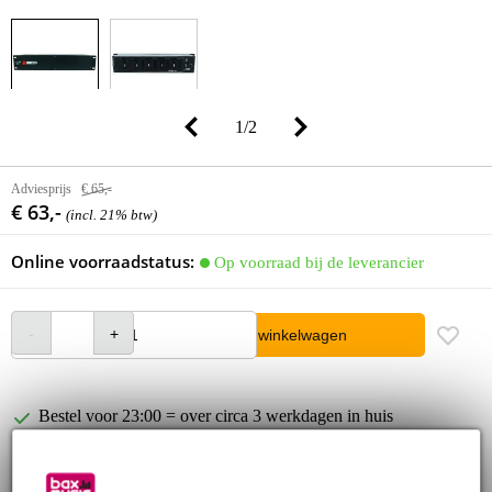
1
/
2
Adviesprijs
€ 65,-
€ 63,-
(incl. 21% btw)
Online voorraadstatus:
Op voorraad bij de leverancier
In winkelwagen
Bestel voor 23:00 = over circa 3 werkdagen in huis
30 dagen 'niet goed geld terug' garantie
3 jaar Bax Music garantie