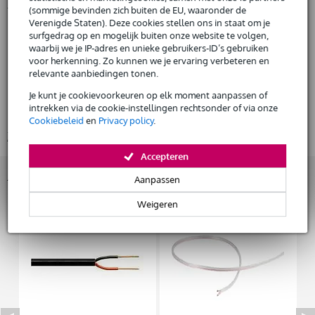
Productinformatie
Huur dit product al vanaf 45 euro per maand
(sommige bevinden zich buiten de EU, waaronder de
Huur meerdere producten tegelijk: min. € 300,- en max.
Verenigde Staten). Deze cookies stellen ons in staat om je
Technische details:
surfgedrag op en mogelijk buiten onze website te volgen,
€ 2.500,-
Gratis
nominale impedantie: 8 ohm
thuisbezorgd of op te halen in de winkel
waarbij we je IP-adres en unieke gebruikers-ID’s gebruiken
voor herkenning. Zo kunnen we je ervaring verbeteren en
Al na 4 maanden maandelijks opzegbaar
vermogen: 400 w aes
relevante aanbiedingen tonen.
De mogelijkheid om je product(en) met korting te kopen
nominale diameter: 250 mm 10 inch
Snelle vervanging door Bax Music bij een defect
Je kunt je cookievoorkeuren op elk moment aanpassen of
gevoeligheid: 102 db 1 w/1 m @ zn
intrekken via de cookie-instellingen rechtsonder of via onze
minimale impedantie: 8,5 ohm
Cookiebeleid
en
Privacy policy
.
Huur dit product
Bekijk alle productspecificaties
Accepteren
Accessoires (21)
Aanpassen
Weigeren