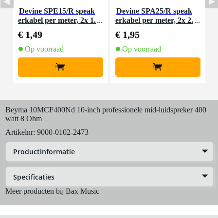
Devine SPE15/R speak
Devine SPA25/R speak
I
erkabel per meter, 2x 1.
erkabel per meter, 2x 2.
5 mm²
5 mm²
€ 1,49
€ 1,95
€
Op voorraad
Op voorraad
+
+
Beyma 10MCF400Nd 10-inch professionele mid-luidspreker 400
watt 8 Ohm
Artikelnr:
9000-0102-2473
Productinformatie
Specificaties
Meer producten bij Bax Music