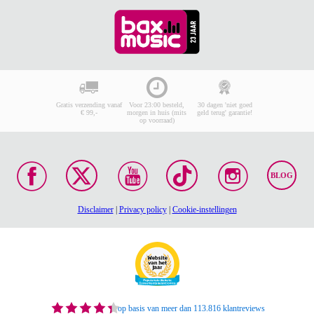
Gratis verzending vanaf
Voor 23:00 besteld,
30 dagen 'niet goed
€ 99,-
morgen in huis (mits
geld terug' garantie!
op voorraad)
BLOG
Disclaimer
|
Privacy policy
|
Cookie-instellingen
op basis van meer dan 113.816 klantreviews