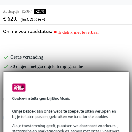
Adviesprijs
€ 795,-
-21%
€ 629,-
(incl. 21% btw)
Online voorraadstatus:
Tijdelijk niet leverbaar
Gratis verzending
30 dagen 'niet goed geld terug' garantie
3 jaar Bax Music garantie
Cookie-instellingen bij Bax Music
Gratis ophalen in de winkel
Om je bezoek aan onze website soepel te laten verlopen en
bij je te laten passen, gebruiken we functionele cookies.
%
Huur dit product
Als je toestemming geeft, plaatsen we daarnaast voorkeurs-,
statistische en marketingcookies, samen met onze 15 partners