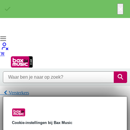
×
Versterkers
Home
Pro Audio
Versterkers
Fenton Versterkers
Cookie-instellingen bij Bax Music