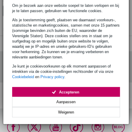
Er zijn geen producten gevonden.
Om je bezoek aan onze website soepel te laten verlopen en bij
je te laten passen, gebruiken we functionele cookies.
Top-10
Advies
Als je toestemming geeft, plaatsen we daarnaast voorkeurs-,
statistische en marketingcookies, samen met onze 15 partners
Er zijn geen producten gevonden.
(sommige bevinden zich buiten de EU, waaronder de
Verenigde Staten). Deze cookies stellen ons in staat om je
surfgedrag op en mogelijk buiten onze website te volgen,
waarbij we je IP-adres en unieke gebruikers-ID’s gebruiken
voor herkenning. Zo kunnen we je ervaring verbeteren en
relevante aanbiedingen tonen.
Je kunt je cookievoorkeuren op elk moment aanpassen of
intrekken via de cookie-instellingen rechtsonder of via onze
Cookiebeleid
en
Privacy policy
.
Accepteren
Gratis verzending vanaf
Voor 23:00 besteld,
30 dagen 'niet goed
€ 99,-
maandag in huis (mits
geld terug' garantie!
Aanpassen
op voorraad)
Weigeren
BLOG