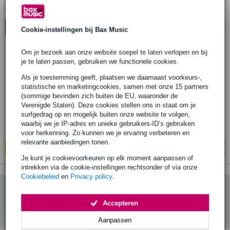
Lees meer…
statief adapter mixer
Cookie-instellingen bij Bax Music
Om je bezoek aan onze website soepel te laten verlopen en bij
5 reviews
1.
je te laten passen, gebruiken we functionele cookies.
Konig & Meyer 19400 statiefadapter voor
Als je toestemming geeft, plaatsen we daarnaast voorkeurs-,
Yamaha producten
statistische en marketingcookies, samen met onze 15 partners
(sommige bevinden zich buiten de EU, waaronder de
Verenigde Staten). Deze cookies stellen ons in staat om je
€ 22,-
Adviesprijs
€ 31,-
surfgedrag op en mogelijk buiten onze website te volgen,
waarbij we je IP-adres en unieke gebruikers-ID’s gebruiken
Op voorraad
voor herkenning. Zo kunnen we je ervaring verbeteren en
relevante aanbiedingen tonen.
In mijn winkelwagen
Je kunt je cookievoorkeuren op elk moment aanpassen of
intrekken via de cookie-instellingen rechtsonder of via onze
Cookiebeleid
en
Privacy policy
.
Accepteren
Aanpassen