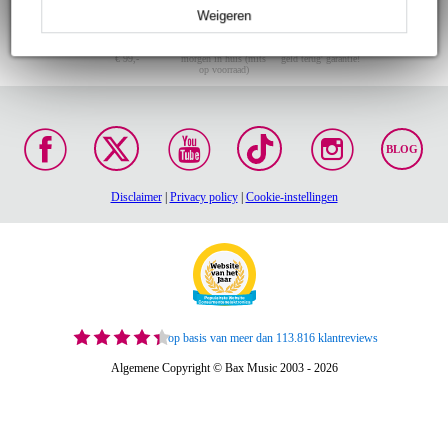
Weigeren
Gratis verzending vanaf
Voor 23:00 besteld,
30 dagen 'niet goed
€ 99,-
morgen in huis (mits
geld terug' garantie!
op voorraad)
BLOG
Disclaimer
|
Privacy policy
|
Cookie-instellingen
op basis van meer dan 113.816 klantreviews
Algemene Copyright © Bax Music 2003 - 2026