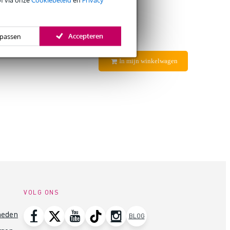
Accepteren
passen
In mijn winkelwagen
VOLG ONS
heden
BLOG