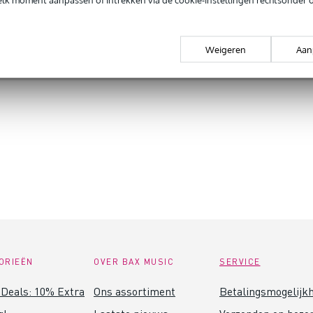
voudig in gebruik, nu met ingebouwde Bluetooth ontvanger.
orgen in huis (gratis)
Weigeren
Aan
 659,-
ORIEËN
OVER BAX MUSIC
SERVICE
Deals: 10% Extra
Ons assortiment
Betalingsmogelijk