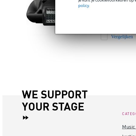
set bijzonder een
policy
.
Op voorraad
Bestel voor 23:00 = m
€
Adviesprijs
€ 845,-
Vergelijken
WE SUPPORT
YOUR STAGE
CATEG
Music 