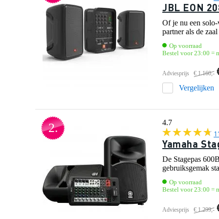
JBL EON 20
Of je nu een solo-
partner als de zaal
Op voorraad
Bestel voor 23:00 = m
Adviesprijs
€ 1.160,-
Vergelijken
4.7
2.
1
Yamaha Sta
De Stagepas 600BT
gebruiksgemak sta
Op voorraad
Bestel voor 23:00 = m
Adviesprijs
€ 1.299,-