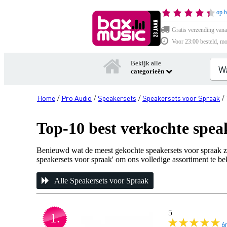
op b
Gratis verzending vana
Voor 23:00 besteld, mo
Bekijk alle
categorieën
Home
Pro Audio
Speakersets
Speakersets voor Spraak
/
/
/
/
Top-10 best verkochte spea
Benieuwd wat de meest gekochte speakersets voor spraak zijn
speakersets voor spraak' om ons volledige assortiment te beki
Alle Speakersets voor Spraak
5
1.
6