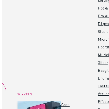
kortin
Hot &
Pro Au
DJ gea
Studio
Micro
Hoofdt
Muzie
Gitaar
Basgit
Drum
Toets
Verlic
WINKELS
Effect
Goes