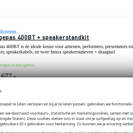
60
reviews
gepas 400BT + speakerstandkit
s 400BT is de ideale keuze voor artiesten, performers, presentators en
er, speakerkabels, en twee Innox speakerstatieven + draagtas!
orgen in huis (gratis)
 677,-
c
oepel te laten verlopen en bij je te laten passen, gebruiken we functionele 
sen we daarnaast voorkeurs-, statistische en marketingcookies, samen met 
7
reviews
nigde Staten). Deze cookies stellen ons in staat om je surfgedrag op en mog
gepas 400BT draagbaar PA-systeem
e gebruikers-ID’s gebruiken voor herkenning. Zo kunnen we je ervaring verb
is de ideale compagnon voor solo artiesten, kleine bands, presentatore
elk moment aanpassen of intrekken via de cookie-instellingen rechtsonder 