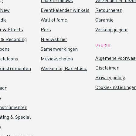
g!
Laatste nieuws
Verzenden en bezo
 New
Eventkalender winkels
Retourneren
dio
Wall of fame
Garantie
r & Effects
Pers
Verkoop je gear
 & Recording
Nieuwsbrief
OVERIG
foons
Samenwerkingen
Algemene voorwaa
elefoons
Muziekscholen
Disclaimer
kinstrumenten
Werken bij Bax Music
Privacy policy
Cookie-instellinge
aar
s
instrumenten
hting & Special
s