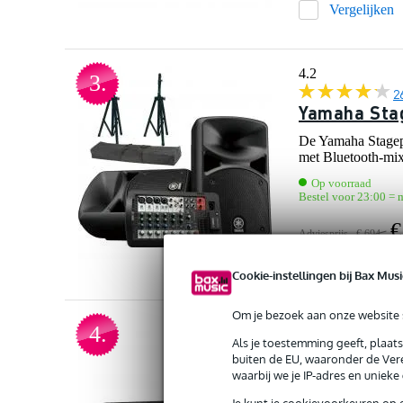
Vergelijken
4.2
3.
2
Yamaha Sta
De Yamaha Stagepa
met Bluetooth-mix
Op voorraad
Bestel voor 23:00 = m
€
Adviesprijs
€ 694,-
Vergelijken
Cookie-instellingen bij Bax Musi
Om je bezoek aan onze website s
4.8
4.
Als je toestemming geeft, plaat
1
buiten de EU, waaronder de Vere
Yamaha Sta
waarbij we je IP-adres en uniek
De Stagepas 400BT 
Je kunt je cookievoorkeuren op 