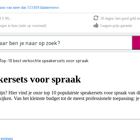
asis van meer dan 113.816 klantreviews
f € 99,-
30 dagen 'niet goed geld te
rgen in huis (mits op voorraad)
Laagste-prijs-garantie
Top-10 best verkochte speakersets voor spraak
kersets voor spraak
? Hier vind je onze top 10 populairste speakersets voor spraak van dit
jken. Van het kleinste budget tot de meest professionele toepassing: je vi
reviews