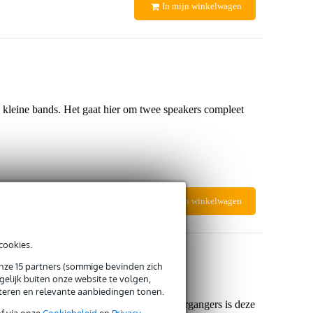
In mijn winkelwagen
 kleine bands. Het gaat hier om twee speakers compleet
In mijn winkelwagen
cookies.
onze 15 partners (sommige bevinden zich
elijk buiten onze website te volgen,
eteren en relevante aanbiedingen tonen.
n en straat performers. Net zoals zijn voorgangers is deze
of via onze
Cookiebeleid
en
Privacy