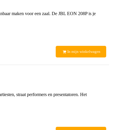
rstaanbaar maken voor een zaal. De JBL EON 208P is je
In mijn winkelwagen
iesten, straat performers en presentatoren. Het