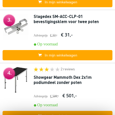
In mijn winkelwagen
Stagedex SM-ACC-CLP-01
3.
bevestigingsklem voor twee poten
€ 31,-
Adviesprijs
€ 32,-
Op voorraad
In mijn winkelwagen
2 reviews
4.
Showgear Mammoth Dex 2x1m
podiumdeel zonder poten
€ 501,-
Adviesprijs
€ 509,-
Op voorraad