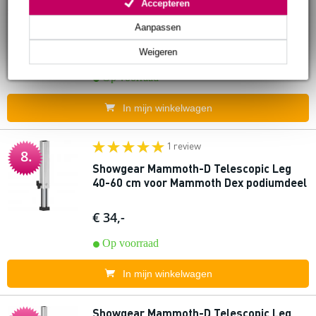
Showgear Mammoth Dex 2x0.5m
Accepteren
7.
podiumdeel zonder poten
Aanpassen
€ 337,-
Weigeren
Adviesprijs
€ 363,-
Op voorraad
In mijn winkelwagen
1 review
8.
Showgear Mammoth-D Telescopic Leg
40-60 cm voor Mammoth Dex podiumdeel
€ 34,-
Op voorraad
In mijn winkelwagen
Showgear Mammoth-D Telescopic Leg