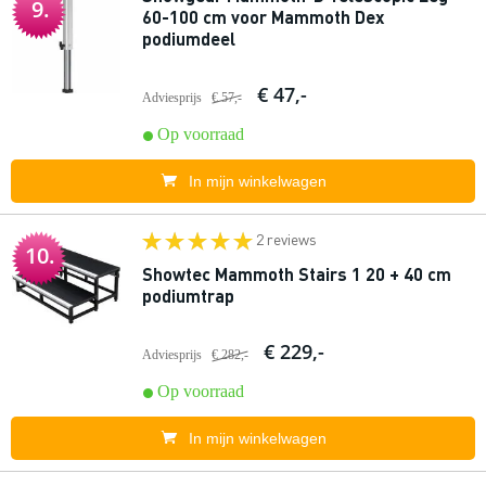
9.
60-100 cm voor Mammoth Dex
podiumdeel
€ 47,-
Adviesprijs
€ 57,-
Op voorraad
In mijn winkelwagen
2 reviews
10.
Showtec Mammoth Stairs 1 20 + 40 cm
podiumtrap
€ 229,-
Adviesprijs
€ 282,-
Op voorraad
In mijn winkelwagen