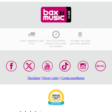
Gratis verzending vanaf
Voor 23:00 besteld,
30 dagen 'niet goed
€ 99,-
morgen in huis (mits
geld terug' garantie!
op voorraad)
BLOG
Disclaimer
|
Privacy policy
|
Cookie-instellingen