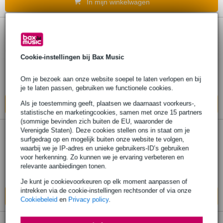
In mijn winkelwagen
Prolyte StageDex Basic line 200x100 cm
5.
(zwart)
Cookie-instellingen bij Bax Music
€ 367,-
Om je bezoek aan onze website soepel te laten verlopen en bij
Op voorraad
je te laten passen, gebruiken we functionele cookies.
Als je toestemming geeft, plaatsen we daarnaast voorkeurs-,
In mijn winkelwagen
statistische en marketingcookies, samen met onze 15 partners
(sommige bevinden zich buiten de EU, waaronder de
Stagedex Topline 2m x 1m podiumdeel
Verenigde Staten). Deze cookies stellen ons in staat om je
6.
surfgedrag op en mogelijk buiten onze website te volgen,
waarbij we je IP-adres en unieke gebruikers-ID’s gebruiken
€ 415,-
voor herkenning. Zo kunnen we je ervaring verbeteren en
relevante aanbiedingen tonen.
Op voorraad
Je kunt je cookievoorkeuren op elk moment aanpassen of
intrekken via de cookie-instellingen rechtsonder of via onze
In mijn winkelwagen
Cookiebeleid
en
Privacy policy
.