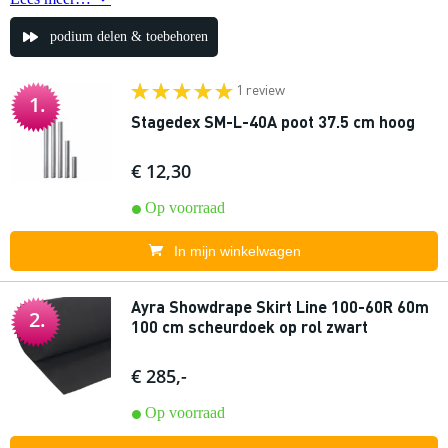
podium delen & toebehoren
1 review
1.
Stagedex SM-L-40A poot 37.5 cm hoog
€ 12,30
Op voorraad
In mijn winkelwagen
Ayra Showdrape Skirt Line 100-60R 60m
2.
100 cm scheurdoek op rol zwart
€ 285,-
Op voorraad