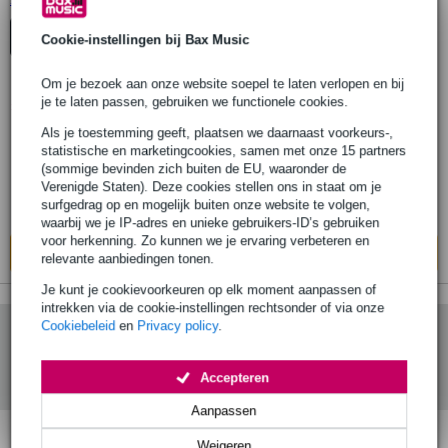
lessenaar
Cookie-instellingen bij Bax Music
Om je bezoek aan onze website soepel te laten verlopen en bij
12 reviews
1.
je te laten passen, gebruiken we functionele cookies.
Innox ILA 01 lessenaar
Als je toestemming geeft, plaatsen we daarnaast voorkeurs-,
statistische en marketingcookies, samen met onze 15 partners
(sommige bevinden zich buiten de EU, waaronder de
€ 109,-
Adviesprijs
€ 174,-
Verenigde Staten). Deze cookies stellen ons in staat om je
surfgedrag op en mogelijk buiten onze website te volgen,
Op voorraad
waarbij we je IP-adres en unieke gebruikers-ID’s gebruiken
voor herkenning. Zo kunnen we je ervaring verbeteren en
In mijn winkelwagen
relevante aanbiedingen tonen.
Je kunt je cookievoorkeuren op elk moment aanpassen of
intrekken via de cookie-instellingen rechtsonder of via onze
Cookiebeleid
en
Privacy policy
.
Accepteren
Aanpassen
Weigeren