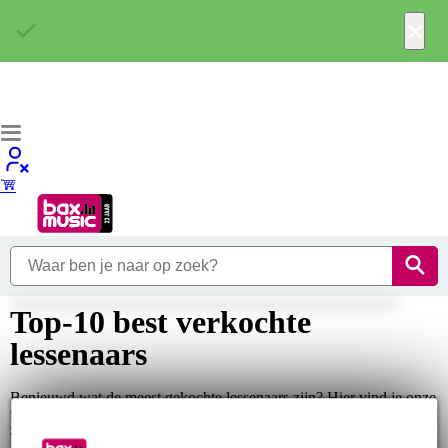
×
Top-10 best verkochte
lessenaars
Benieuwd wat de meest gekochte lessenaars zijn? Hier vind je onze
top 10 populairste lessenaars van dit moment. Staat er niet bij wat je
zoekt? Ga dan naar 'Alle lessenaars' om ons volledige assortiment...
Lees meer…