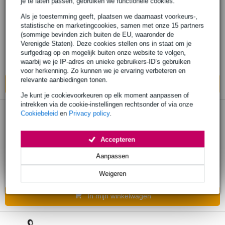
je te laten passen, gebruiken we functionele cookies.
Eurolite Chain Hoist 6M/1.0T manuele
Als je toestemming geeft, plaatsen we daarnaast voorkeurs-,
kettingtakel zwart
statistische en marketingcookies, samen met onze 15 partners
(sommige bevinden zich buiten de EU, waaronder de
€ 296,-
Verenigde Staten). Deze cookies stellen ons in staat om je
Adviesprijs
€ 348,-
surfgedrag op en mogelijk buiten onze website te volgen,
waarbij we je IP-adres en unieke gebruikers-ID’s gebruiken
Op voorraad bij de leverancier
voor herkenning. Zo kunnen we je ervaring verbeteren en
relevante aanbiedingen tonen.
In mijn winkelwagen
Je kunt je cookievoorkeuren op elk moment aanpassen of
intrekken via de cookie-instellingen rechtsonder of via onze
Cookiebeleid
en
Privacy policy
.
Lodestar CM Lodestar L. klimtakel
1000kg
Accepteren
€ 5.425,-
Aanpassen
Adviesprijs
€ 5.455,-
Op voorraad bij de leverancier
Weigeren
In mijn winkelwagen