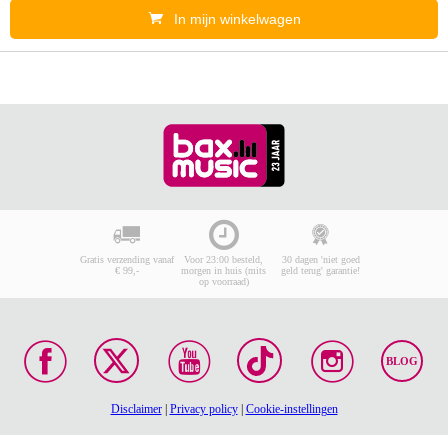
In mijn winkelwagen
Gratis verzending vanaf
Voor 23:00 besteld,
30 dagen 'niet goed
€ 99,-
morgen in huis (mits
geld terug' garantie!
op voorraad)
BLOG
Disclaimer
|
Privacy policy
|
Cookie-instellingen