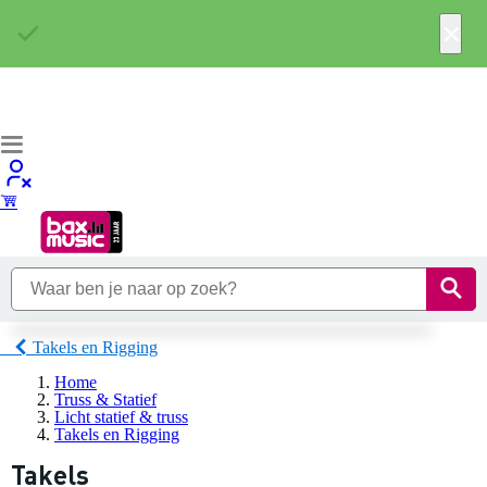
×
Takels en Rigging
Home
Truss & Statief
Licht statief & truss
Takels en Rigging
Takels