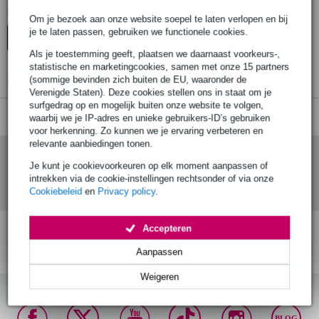
Er zijn geen producten gevonden.
Om je bezoek aan onze website soepel te laten verlopen en bij
je te laten passen, gebruiken we functionele cookies.
Top-10
Start Keuzehulp
Advies
Als je toestemming geeft, plaatsen we daarnaast voorkeurs-,
statistische en marketingcookies, samen met onze 15 partners
(sommige bevinden zich buiten de EU, waaronder de
Er zijn geen producten gevonden.
Verenigde Staten). Deze cookies stellen ons in staat om je
surfgedrag op en mogelijk buiten onze website te volgen,
waarbij we je IP-adres en unieke gebruikers-ID’s gebruiken
voor herkenning. Zo kunnen we je ervaring verbeteren en
relevante aanbiedingen tonen.
Je kunt je cookievoorkeuren op elk moment aanpassen of
intrekken via de cookie-instellingen rechtsonder of via onze
Cookiebeleid
en
Privacy policy
.
Accepteren
Gratis verzending vanaf
Voor 23:00 besteld,
30 dagen 'niet goed
Aanpassen
€ 99,-
morgen in huis (mits
geld terug' garantie!
op voorraad)
Weigeren
BLOG