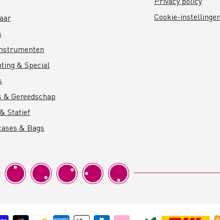
Privacy policy
Cookie-instellinge
aar
s
instrumenten
hting & Special
s
s & Gereedschap
& Statief
cases & Bags