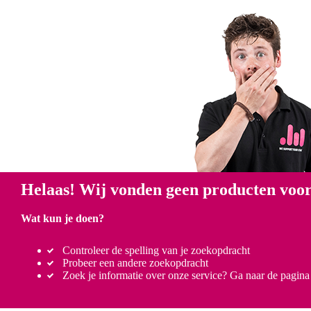
Helaas! Wij vonden geen producten voor
Wat kun je doen?
Controleer de spelling van je zoekopdracht
Probeer een andere zoekopdracht
Zoek je informatie over onze service? Ga naar de pagin