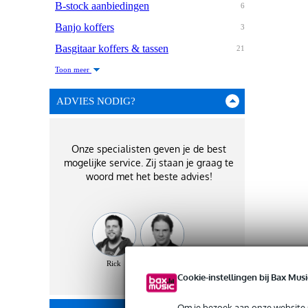
B-stock aanbiedingen
6
Banjo koffers
3
Basgitaar koffers & tassen
21
Toon meer
ADVIES NODIG?
Onze specialisten geven je de best
mogelijke service. Zij staan je graag te
woord met het beste advies!
Rick
Maarten
Cookie-instellingen bij Bax Musi
Om je bezoek aan onze website s