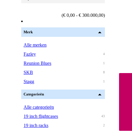
(€ 0,00 - € 300.000,00)
Merk
Alle merken
Fazley
4
Reunion Blues
1
SKB
8
Stagg
1
Categorieën
Alle categorieën
19 inch flightcases
43
19 inch racks
2