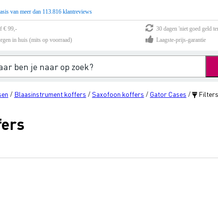
asis van meer dan 113.816 klantreviews
f € 99,-
30 dagen 'niet goed geld te
rgen in huis (mits op voorraad)
Laagste-prijs-garantie
sen
Blaasinstrument koffers
Saxofoon koffers
Gator Cases
Filter
/
/
/
/
fers