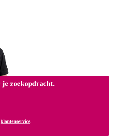
 je zoekopdracht.
a
klantenservice
.