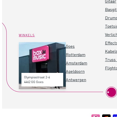
Gitaar
Basgit
Drum
Toets
Verlic
WINKELS
Effect
Goes
Kabel
Rotterdam
Truss 
Amsterdam
Flight
Apeldoorn
Olympiastraat 2-4
Antwerpen
4462 GG Goes