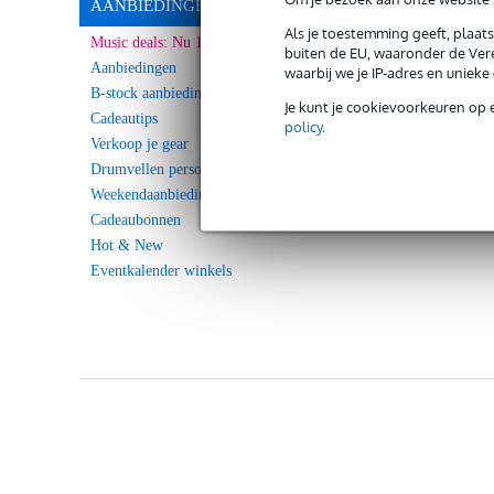
AANBIEDINGEN
Als je toestemming geeft, plaat
Music deals: Nu 10% Extra korting!
buiten de EU, waaronder de Vere
Aanbiedingen
waarbij we je IP-adres en uniek
B-stock aanbiedingen
Je kunt je cookievoorkeuren op 
Cadeautips
policy
.
Verkoop je gear
Drumvellen personaliseren
Weekendaanbieding
Cadeaubonnen
Hot & New
Eventkalender winkels