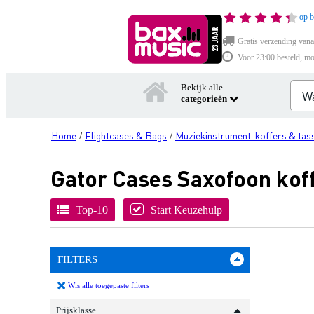
op b
Gratis verzending vana
Voor 23:00 besteld, mo
Bekijk alle
categorieën
Home
Flightcases & Bags
Muziekinstrument-koffers & tas
/
/
Gator Cases Saxofoon kof
Top-10
Start Keuzehulp
FILTERS
Wis alle toegepaste filters
Prijsklasse