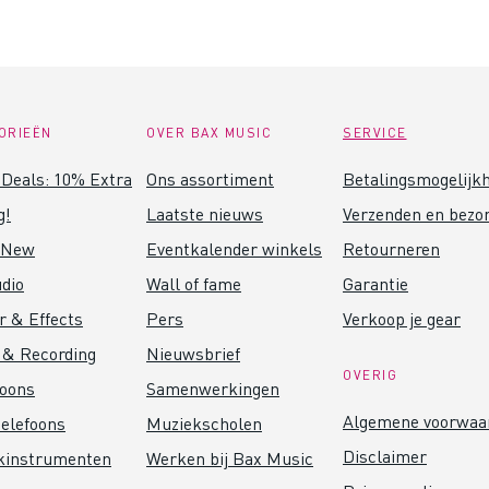
ORIEËN
OVER BAX MUSIC
SERVICE
Deals: 10% Extra
Ons assortiment
Betalingsmogelijk
g!
Laatste nieuws
Verzenden en bezo
 New
Eventkalender winkels
Retourneren
dio
Wall of fame
Garantie
r & Effects
Pers
Verkoop je gear
 & Recording
Nieuwsbrief
OVERIG
foons
Samenwerkingen
Algemene voorwaa
elefoons
Muziekscholen
Disclaimer
kinstrumenten
Werken bij Bax Music