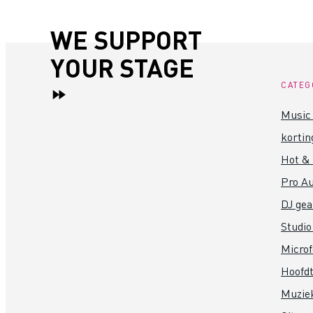
WE SUPPORT
YOUR STAGE
CATEG
Music 
kortin
Hot &
Pro Au
DJ gea
Studio
Micro
Hoofdt
Muzie