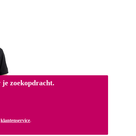
 je zoekopdracht.
a
klantenservice
.