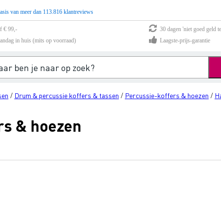
asis van meer dan 113.816 klantreviews
f € 99,-
30 dagen 'niet goed geld te
andag in huis (mits op voorraad)
Laagste-prijs-garantie
sen
Drum & percussie koffers & tassen
Percussie-koffers & hoezen
H
/
/
/
rs & hoezen