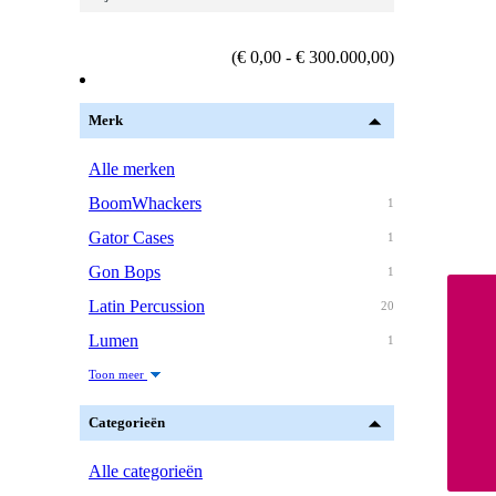
(€ 0,00 - € 300.000,00)
Merk
Alle merken
BoomWhackers
1
Gator Cases
1
Gon Bops
1
Latin Percussion
20
Lumen
1
Toon meer
Categorieën
Alle categorieën