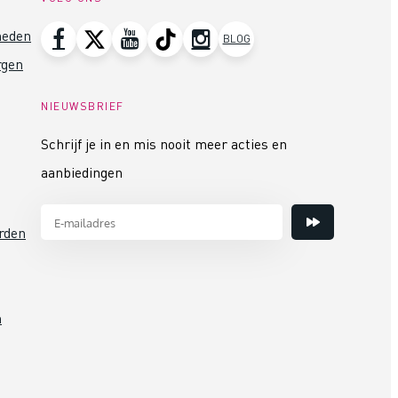
heden
BLOG
rgen
NIEUWSBRIEF
Schrijf je in en mis nooit meer acties en
aanbiedingen
rden
n