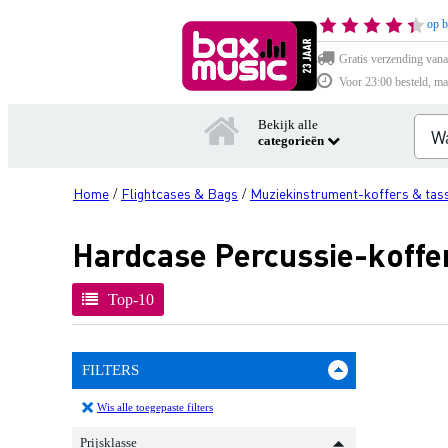
op b
Gratis verzending vana
Voor 23:00 besteld, ma
Bekijk alle
categorieën
Home
Flightcases & Bags
Muziekinstrument-koffers & tas
/
/
Hardcase Percussie-koffe
Top-10
FILTERS
Wis alle toegepaste filters
Prijsklasse