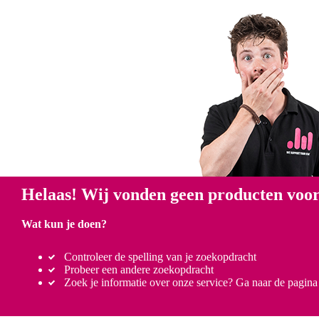
Helaas! Wij vonden geen producten voor
Wat kun je doen?
Controleer de spelling van je zoekopdracht
Probeer een andere zoekopdracht
Zoek je informatie over onze service? Ga naar de pagin