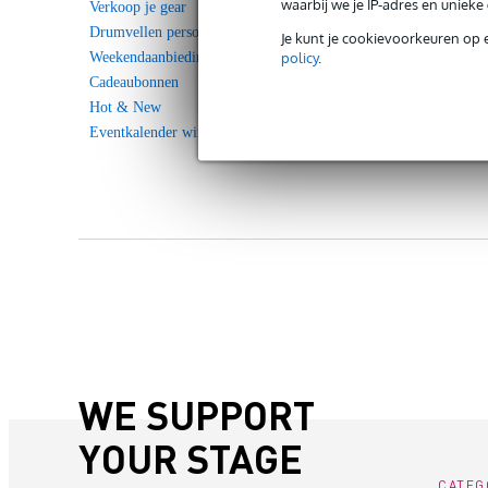
waarbij we je IP-adres en uniek
Verkoop je gear
Drumvellen personaliseren
Je kunt je cookievoorkeuren op 
policy
.
Weekendaanbieding
Cadeaubonnen
Hot & New
Eventkalender winkels
WE SUPPORT
YOUR STAGE
CATEG