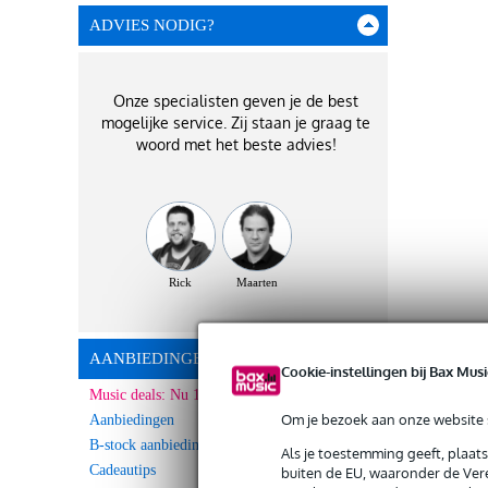
ADVIES NODIG?
Onze specialisten geven je de best
mogelijke service. Zij staan je graag te
woord met het beste advies!
Rick
Maarten
AANBIEDINGEN
Cookie-instellingen bij Bax Musi
Music deals: Nu 10% Extra korting!
Om je bezoek aan onze website s
Aanbiedingen
B-stock aanbiedingen
Als je toestemming geeft, plaat
Cadeautips
buiten de EU, waaronder de Vere