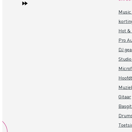
Music 
kortin
Hot &
Pro Au
DJ gea
Studio
Micro
Hoofdt
Muzie
Gitaar
Basgit
Drum
Toets