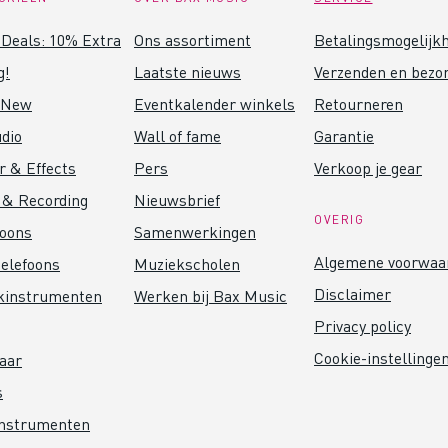
Deals: 10% Extra
Ons assortiment
Betalingsmogelijk
g!
Laatste nieuws
Verzenden en bezo
 New
Eventkalender winkels
Retourneren
dio
Wall of fame
Garantie
r & Effects
Pers
Verkoop je gear
 & Recording
Nieuwsbrief
OVERIG
foons
Samenwerkingen
Algemene voorwaa
elefoons
Muziekscholen
Disclaimer
kinstrumenten
Werken bij Bax Music
Privacy policy
Cookie-instellinge
aar
s
instrumenten