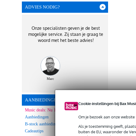
ADVIES NODIG?
Onze specialisten geven je de best
mogelijke service. Zij staan je graag te
woord met het beste advies!
Marc
AANBIEDINGEN
Cookie-instellingen bij Bax Musi
Music deals: Nu 10% Extra korting!
Om je bezoek aan onze website s
Aanbiedingen
B-stock aanbiedingen
Als je toestemming geeft, plaat
Cadeautips
buiten de EU, waaronder de Vere