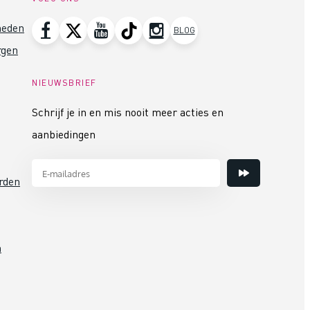
heden
BLOG
rgen
NIEUWSBRIEF
Schrijf je in en mis nooit meer acties en
aanbiedingen
rden
n