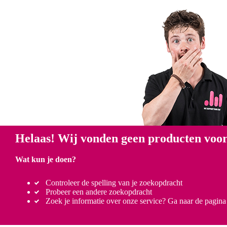
Helaas! Wij vonden geen producten voor
Wat kun je doen?
Controleer de spelling van je zoekopdracht
Probeer een andere zoekopdracht
Zoek je informatie over onze service? Ga naar de pagin