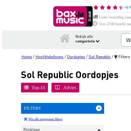
op b
Gratis verzending vana
Voor 23:00 besteld, ma
Bekijk alle
categorieën
Home
Hoofdtelefoons
Oordopjes
Sol Republic
Filters
/
/
/
/
Sol Republic Oordopjes
Top-10
Advies
FILTERS
Wis alle toegepaste filters
Prijsklasse