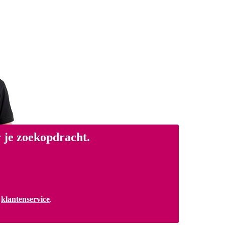
 je zoekopdracht.
a
klantenservice
.