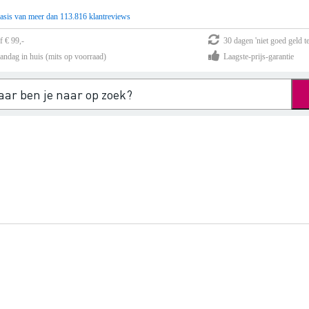
asis van meer dan 113.816 klantreviews
f € 99,-
30 dagen 'niet goed geld te
andag in huis (mits op voorraad)
Laagste-prijs-garantie