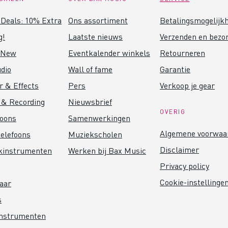
Deals: 10% Extra
Ons assortiment
Betalingsmogelijk
g!
Laatste nieuws
Verzenden en bezo
 New
Eventkalender winkels
Retourneren
dio
Wall of fame
Garantie
r & Effects
Pers
Verkoop je gear
 & Recording
Nieuwsbrief
OVERIG
foons
Samenwerkingen
Algemene voorwaa
elefoons
Muziekscholen
Disclaimer
kinstrumenten
Werken bij Bax Music
Privacy policy
Cookie-instellinge
aar
s
instrumenten