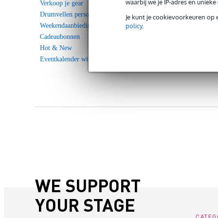
waarbij we je IP-adres en uniek
Verkoop je gear
Drumvellen personaliseren
Je kunt je cookievoorkeuren op 
policy
.
Weekendaanbieding
Cadeaubonnen
Hot & New
Eventkalender winkels
WE SUPPORT
YOUR STAGE
CATEG