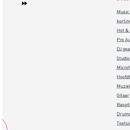
Music 
kortin
Hot &
Pro Au
DJ gea
Studio
Micro
Hoofdt
Muzie
Gitaar
Basgit
Drum
Toets