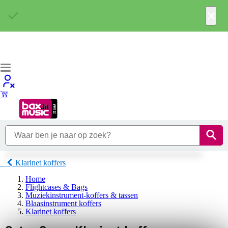
×
Klarinet koffers
Home
Flightcases & Bags
Muziekinstrument-koffers & tassen
Blaasinstrument koffers
Klarinet koffers