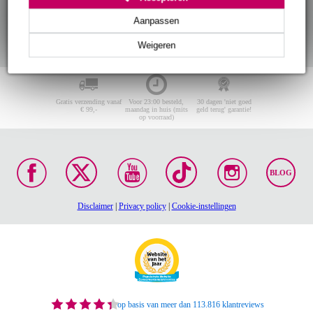
Aanpassen
Weigeren
Gratis verzending vanaf
Voor 23:00 besteld,
30 dagen 'niet goed
€ 99,-
maandag in huis (mits
geld terug' garantie!
op voorraad)
BLOG
Disclaimer
|
Privacy policy
|
Cookie-instellingen
op basis van meer dan 113.816 klantreviews