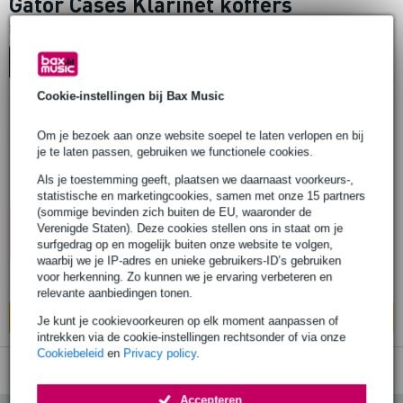
Gator Cases Klarinet koffers
1
Er is
product gevonden.
Top-10
Start Keuzehulp
Cookie-instellingen bij Bax Music
-27%
Om je bezoek aan onze website soepel te laten verlopen en bij
Gator Cases GL-CLARINET-23 softcase
je te laten passen, gebruiken we functionele cookies.
klarinet Bb
Als je toestemming geeft, plaatsen we daarnaast voorkeurs-,
statistische en marketingcookies, samen met onze 15 partners
€ 57,-
Adviesprijs
€ 78,-
(sommige bevinden zich buiten de EU, waaronder de
10% EXTRA
Verenigde Staten). Deze cookies stellen ons in staat om je
KORTING MET
Op voorraad
surfgedrag op en mogelijk buiten onze website te volgen,
CODE: EXTRA10
waarbij we je IP-adres en unieke gebruikers-ID’s gebruiken
voor herkenning. Zo kunnen we je ervaring verbeteren en
Ook in
1 winkel
op voorraad
relevante aanbiedingen tonen.
In mijn winkelwagen
Je kunt je cookievoorkeuren op elk moment aanpassen of
intrekken via de cookie-instellingen rechtsonder of via onze
Cookiebeleid
en
Privacy policy
.
Accepteren