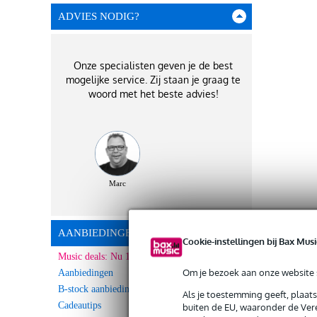
ADVIES NODIG?
Onze specialisten geven je de best
mogelijke service. Zij staan je graag te
woord met het beste advies!
Marc
AANBIEDINGEN
Cookie-instellingen bij Bax Musi
Music deals: Nu 10% Extra korting!
Om je bezoek aan onze website s
Aanbiedingen
B-stock aanbiedingen
Als je toestemming geeft, plaat
Cadeautips
buiten de EU, waaronder de Vere