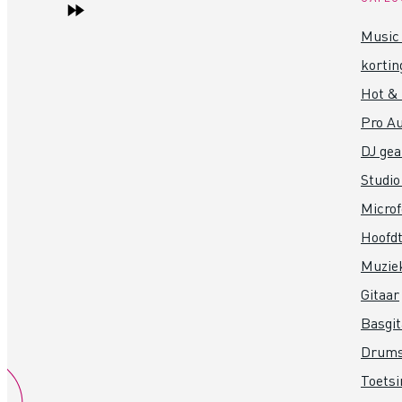
Music 
kortin
Hot &
Pro Au
DJ gea
Studio
Micro
Hoofdt
Muzie
Gitaar
Basgit
Drum
Toets