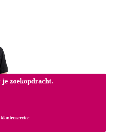
 je zoekopdracht.
a
klantenservice
.