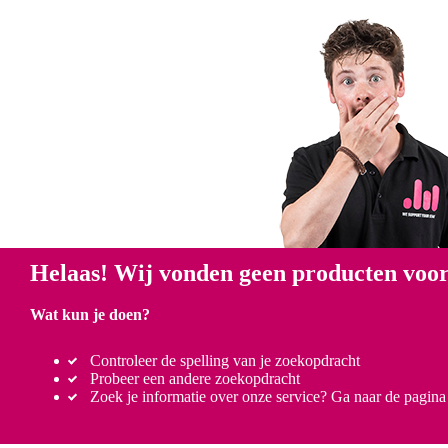
Helaas! Wij vonden geen producten voor
Wat kun je doen?
Controleer de spelling van je zoekopdracht
Probeer een andere zoekopdracht
Zoek je informatie over onze service? Ga naar de pagin