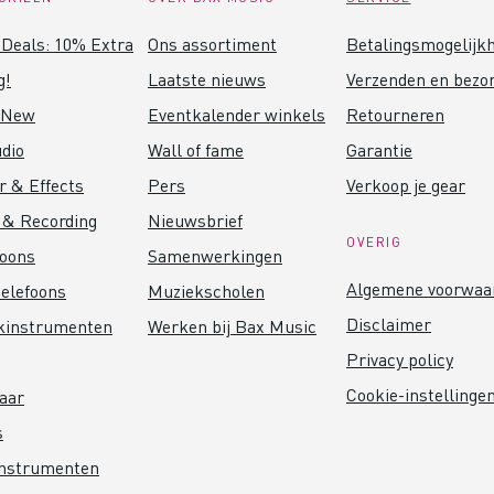
Deals: 10% Extra
Ons assortiment
Betalingsmogelijk
g!
Laatste nieuws
Verzenden en bezo
 New
Eventkalender winkels
Retourneren
dio
Wall of fame
Garantie
r & Effects
Pers
Verkoop je gear
 & Recording
Nieuwsbrief
OVERIG
foons
Samenwerkingen
Algemene voorwaa
elefoons
Muziekscholen
Disclaimer
kinstrumenten
Werken bij Bax Music
Privacy policy
Cookie-instellinge
aar
s
instrumenten