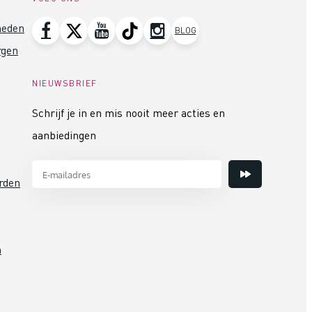
heden
BLOG
rgen
NIEUWSBRIEF
Schrijf je in en mis nooit meer acties en
aanbiedingen
rden
n