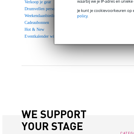
waarbij we je IP-adres en uniek
Verkoop je gear
Drumvellen personaliseren
Je kunt je cookievoorkeuren op 
policy
.
Weekendaanbieding
Cadeaubonnen
Hot & New
Eventkalender winkels
WE SUPPORT
YOUR STAGE
CATEG