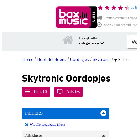
op b
Gratis verzending vana
Voor 23:00 besteld, mo
Bekijk alle
categorieën
Home
Hoofdtelefoons
Oordopjes
Skytronic
Filters
/
/
/
/
Skytronic Oordopjes
Top-10
Advies
FILTERS
Wis alle toegepaste filters
Prijsklasse