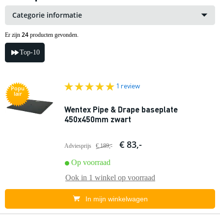
Categorie informatie
24
Er zijn
producten gevonden.
Top-10
1 review
Popu
lair
Wentex Pipe & Drape baseplate
450x450mm zwart
€ 83,-
Adviesprijs
€ 189,-
Op voorraad
Ook in
1 winkel
op voorraad
In mijn winkelwagen