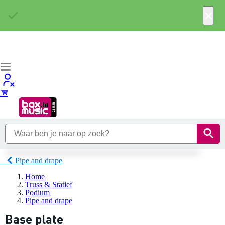
×
Pipe and drape
Home
Truss & Statief
Podium
Pipe and drape
Base plate