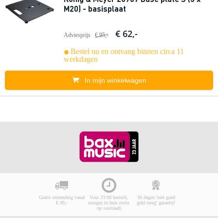
M20) - basisplaat
€ 62,-
Adviesprijs
€ 95,-
Bestel nu en ontvang binnen circa 11
werkdagen
In mijn winkelwagen
Gratis verzending vanaf
Voor 23:00 besteld,
30 dagen 'niet goed
€ 99,-
morgen in huis (mits
geld terug' garantie!
op voorraad)