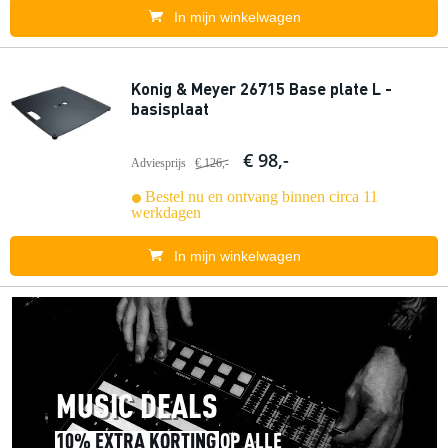
In mijn winkelwagen
Konig & Meyer 26715 Base plate L -
basisplaat
€ 98,-
Adviesprijs
€ 126,-
Bestel nu en ontvang binnen circa 11
werkdagen
In mijn winkelwagen