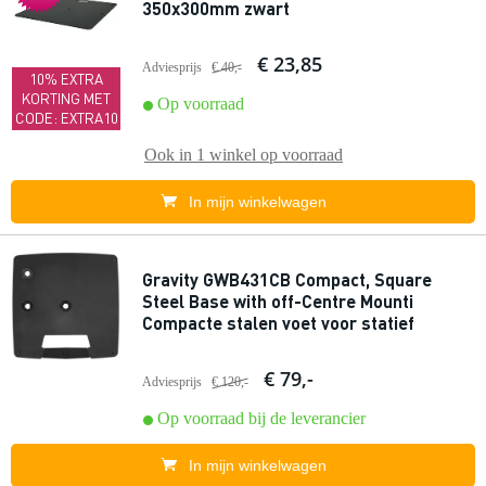
350x300mm zwart
€ 23,85
Adviesprijs
€ 40,-
10% EXTRA
KORTING MET
Op voorraad
CODE: EXTRA10
Ook in
1 winkel
op voorraad
In mijn winkelwagen
Gravity GWB431CB Compact, Square
Steel Base with off-Centre Mounti
Compacte stalen voet voor statief
€ 79,-
Adviesprijs
€ 120,-
Op voorraad bij de leverancier
In mijn winkelwagen