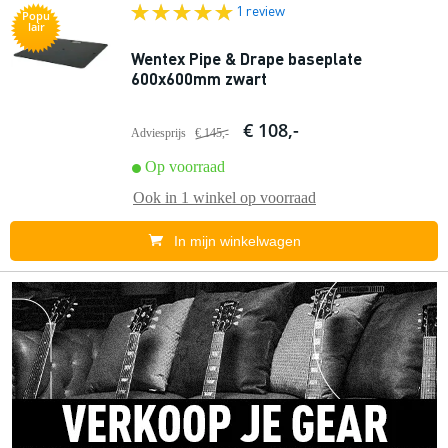
1 review
Popu
lair
Wentex Pipe & Drape baseplate
600x600mm zwart
€ 108,-
Adviesprijs
€ 145,-
Op voorraad
Ook in
1 winkel
op voorraad
In mijn winkelwagen