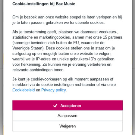
Cookie-instellingen bij Bax Music
Gravity GTWB431B Square steel Touring
base with off-centre mounting Stalen
Om je bezoek aan onze website soepel te laten verlopen en bij
Touringsvoet voor Statief
je te laten passen, gebruiken we functionele cookies.
Als je toestemming geeft, plaatsen we daarnaast voorkeurs-,
€ 129,-
Adviesprijs
€ 183,-
statistische en marketingcookies, samen met onze 15 partners
(sommige bevinden zich buiten de EU, waaronder de
Op voorraad bij de leverancier
Verenigde Staten). Deze cookies stellen ons in staat om je
surfgedrag op en mogelijk buiten onze website te volgen,
waarbij we je IP-adres en unieke gebruikers-ID’s gebruiken
In mijn winkelwagen
voor herkenning. Zo kunnen we je ervaring verbeteren en
relevante aanbiedingen tonen.
Je kunt je cookievoorkeuren op elk moment aanpassen of
Konig & Meyer 26711 Base plate S -
intrekken via de cookie-instellingen rechtsonder of via onze
basisplaat
Cookiebeleid
en
Privacy policy
.
€ 59,-
Adviesprijs
€ 77,-
Accepteren
Bestel nu en ontvang binnen circa 11
Aanpassen
werkdagen
Weigeren
In mijn winkelwagen