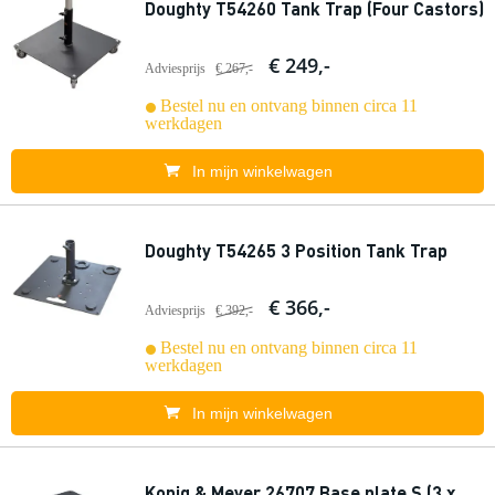
Doughty T54260 Tank Trap (Four Castors)
€ 249,-
Adviesprijs
€ 267,-
Bestel nu en ontvang binnen circa 11
werkdagen
In mijn winkelwagen
Doughty T54265 3 Position Tank Trap
€ 366,-
Adviesprijs
€ 392,-
Bestel nu en ontvang binnen circa 11
werkdagen
In mijn winkelwagen
Konig & Meyer 26707 Base plate S (3 x