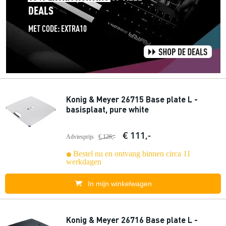
Konig & Meyer 26715 Base plate L -
basisplaat, pure white
€ 111,-
Adviesprijs
€ 126,-
Bestel nu en ontvang binnen circa 11
werkdagen
In mijn winkelwagen
Konig & Meyer 26716 Base plate L -