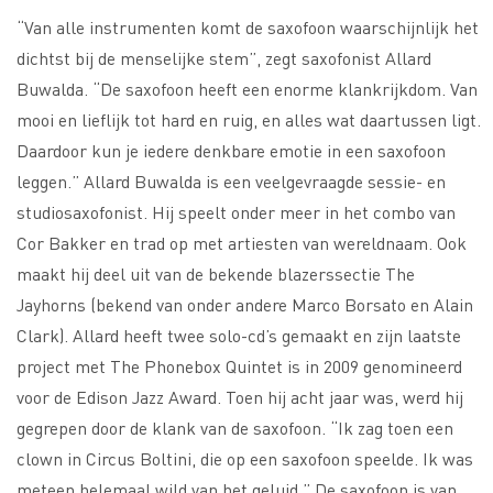
“Van alle instrumenten komt de saxofoon waarschijnlijk het
dichtst bij de menselijke stem”, zegt saxofonist Allard
Buwalda. “De saxofoon heeft een enorme klankrijkdom. Van
mooi en lieflijk tot hard en ruig, en alles wat daartussen ligt.
Daardoor kun je iedere denkbare emotie in een saxofoon
leggen.” Allard Buwalda is een veelgevraagde sessie- en
studiosaxofonist. Hij speelt onder meer in het combo van
Cor Bakker en trad op met artiesten van wereldnaam. Ook
maakt hij deel uit van de bekende blazerssectie The
Jayhorns (bekend van onder andere Marco Borsato en Alain
Clark). Allard heeft twee solo-cd’s gemaakt en zijn laatste
project met The Phonebox Quintet is in 2009 genomineerd
voor de Edison Jazz Award. Toen hij acht jaar was, werd hij
gegrepen door de klank van de saxofoon. “Ik zag toen een
clown in Circus Boltini, die op een saxofoon speelde. Ik was
meteen helemaal wild van het geluid.” De saxofoon is van