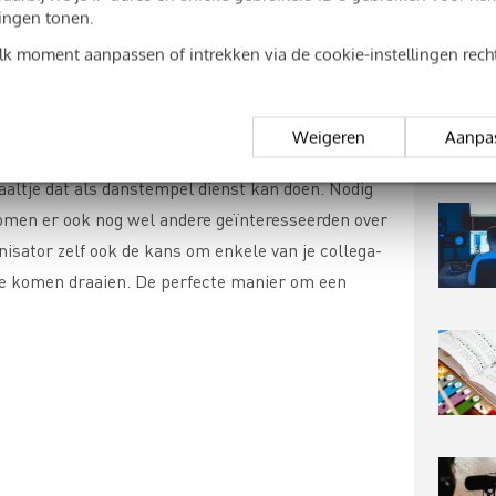
ingen tonen.
elk moment aanpassen of intrekken via de cookie-instellingen rec
feesten
 overtuigd om je een kans te geven? Misschien
Weigeren
Aanpa
ëren. Heel wat DJ’s organiseren hun eigen feesten,
zaaltje dat als danstempel dienst kan doen. Nodig
omen er ook nog wel andere geïnteresseerden over
anisator zelf ook de kans om enkele van je collega-
t te komen draaien. De perfecte manier om een