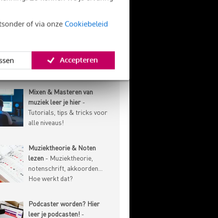
onderhoud, speeltechniek
en meer!
htsonder of via onze
Cookiebeleid
Marketing & Business voor
muzikanten
- Leer over het
promoten en verkopen van
Accepteren
ssen
je muziek!
Mixen & Masteren van
muziek leer je hier
-
Tutorials, tips & tricks voor
alle niveaus!
Muziektheorie & Noten
lezen
- Muziektheorie,
notenschrift, akkoorden...
Hoe werkt dat?
Podcaster worden? Hier
leer je podcasten!
-