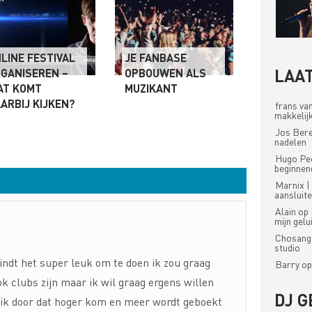
LINE FESTIVAL
JE FANBASE
LAAT
GANISEREN –
OPBOUWEN ALS
AT KOMT
MUZIKANT
ARBIJ KIJKEN?
frans va
makkelijk
Jos Ber
nadelen
Hugo Pe
beginnen
Marnix |
aansluit
Alain
op
mijn gel
Chosang
studio
vindt het super leuk om te doen ik zou graag
Barry
o
ok clubs zijn maar ik wil graag ergens willen
DJ G
s ik door dat hoger kom en meer wordt geboekt