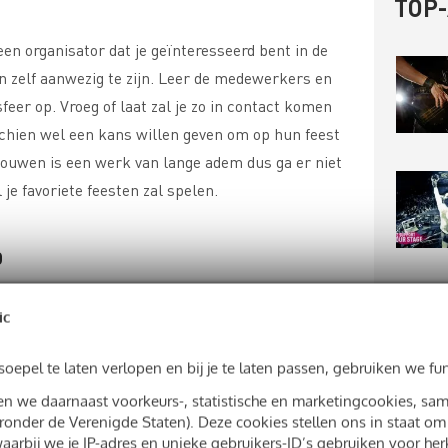
TOP
en organisator dat je geïnteresseerd bent in de
oon zelf aanwezig te zijn. Leer de medewerkers en
feer op. Vroeg of laat zal je zo in contact komen
schien wel een kans willen geven om op hun feest
pbouwen is een werk van lange adem dus ga er niet
l je favoriete feesten zal spelen.
p
 Tiësto, Martin Garrix en DJ Isis samen, als je
ic
ordt het moeilijk om aan de bak te raken. Leg
ers, organisatoren of liefhebbers die met
epel te laten verlopen en bij je te laten passen, gebruiken we fu
ijn. Ze leren je niet alleen nieuwe nummers,
sen we daarnaast voorkeurs-, statistische en marketingcookies, s
aar wie weet je ook wel helpen bij het krijgen van
onder de Verenigde Staten). Deze cookies stellen ons in staat om
aarbij we je IP-adres en unieke gebruikers-ID’s gebruiken voor he