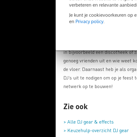
verbeteren en relevante aanbied
Je kunt je cookievoorkeuren op 
Organiseer je eigen 
en
Privacy policy
.
Krijg je dan toch geen organisator
moet je dan maar je eigen kans cre
in bijvoorbeeld een discotheek of 
genoeg vrienden uit en wie weet k
de vloer. Daarnaast heb je als org
DJ’s uit te nodigen om op je fees
netwerk op te bouwen!
Zie ook
> Alle DJ gear & effects
> Keuzehulp-overzicht DJ gear