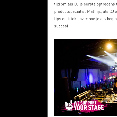
tijd om als DJ je eerste optredens t
productspecialist Mathijs, als DJ
tips en tricks over hoe je als begi
succes!