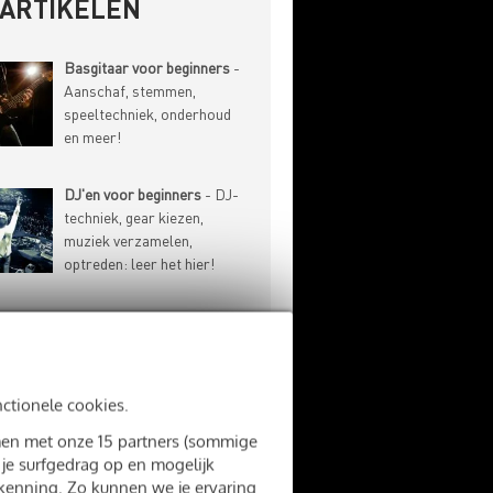
-ARTIKELEN
Basgitaar voor beginners
-
Aanschaf, stemmen,
speeltechniek, onderhoud
en meer!
DJ'en voor beginners
- DJ-
techniek, gear kiezen,
muziek verzamelen,
optreden: leer het hier!
Drummen voor beginners
-
Drums kiezen, stokken
kopen, speeltechniek: alles
wat je moet weten!
nctionele cookies.
amen met onze 15 partners (sommige
Gitaar voor beginners
-
 je surfgedrag op en mogelijk
Aanschaf, stemmen,
rkenning. Zo kunnen we je ervaring