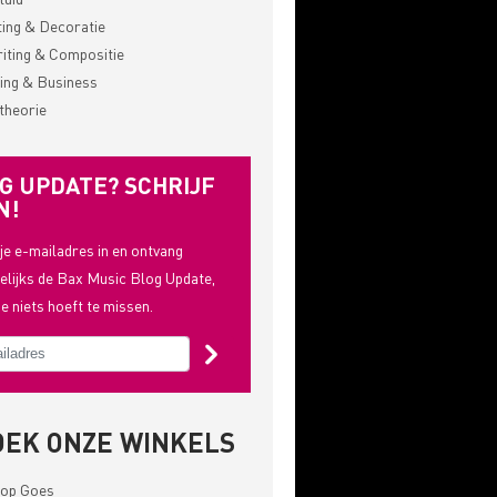
ting & Decoratie
ting & Compositie
ing & Business
theorie
G UPDATE? SCHRIJF
N!
 je e-mailadres in en ontvang
lijks de Bax Music Blog Update,
je niets hoeft te missen.
OEK ONZE WINKELS
op Goes