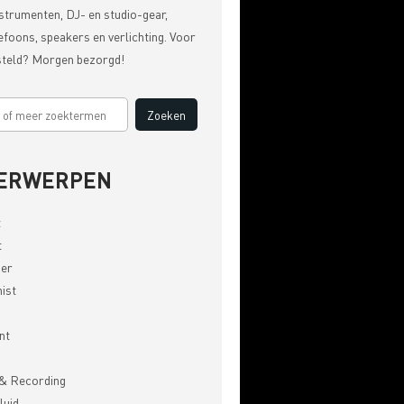
strumenten, DJ- en studio-gear,
efoons, speakers en verlichting. Voor
steld? Morgen bezorgd!
ERWERPEN
t
t
er
ist
nt
& Recording
luid