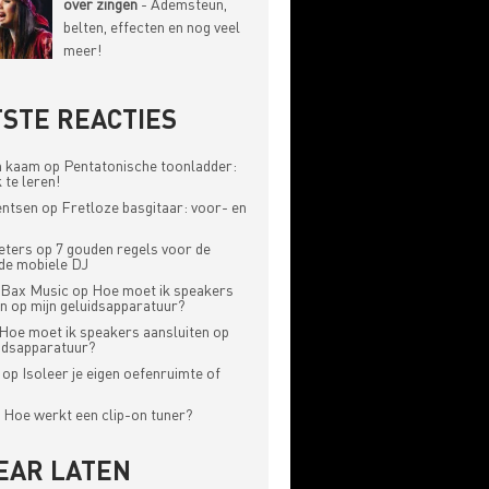
over zingen
- Ademsteun,
belten, effecten en nog veel
meer!
STE REACTIES
n kaam
op
Pentatonische toonladder:
 te leren!
entsen
op
Fretloze basgitaar: voor- en
eters
op
7 gouden regels voor de
de mobiele DJ
 Bax Music
op
Hoe moet ik speakers
en op mijn geluidsapparatuur?
Hoe moet ik speakers aansluiten op
uidsapparatuur?
op
Isoleer je eigen oefenruimte of
p
Hoe werkt een clip-on tuner?
EAR LATEN