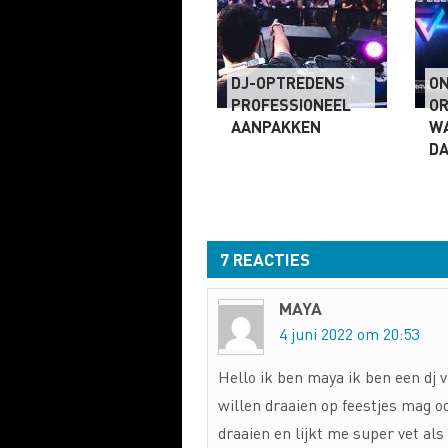
DJ-OPTREDENS
ON
PROFESSIONEEL
OR
AANPAKKEN
W
DA
7 REACTIES
MAYA
4 juni 2022 om 20:53
Hello ik ben maya ik ben een dj 
willen draaien op feestjes mag o
draaien en lijkt me super vet al