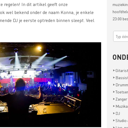
e regelen! In dit artikel geeft onze
muziekin
hoofdtel
 ook wel bekend onder de naam Konna, je enkele
23:00 be
nnende DJ je eerste optreden binnen sleept. Veel
OND
>
Gitaris
>
Bassis
>
Drumm
>
Toetsen
>
Zanger
>
Muzika
>
DJ
>
Studio 
>
Live-ge