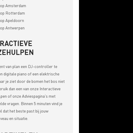
op Amsterdam
op Rotterdam
op Apeldoorn
op Antwerpen
ERACTIEVE
ZEHULPEN
bent van plan een DJ-controller te
n digitale piano of een elektrische
aar je ziet door de bomen het bos niet
bruik dan een van onze
Interactieve
pen of onze Adviespagina's met
elde vragen
. Binnen 5 minuten vind je
el dat het beste past bij jouw
veau en situatie.