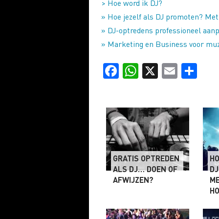
> Hoe word ik DJ?
» Hoe jezelf als DJ promoten? Met 
» DJ-optredens professioneel aan
» Marketing en Business voor muz
Facebook
WhatsApp
X
Email
Delen
GRATIS OPTREDEN
HO
ALS DJ… DOEN OF
DJ
AFWIJZEN?
ME
HO