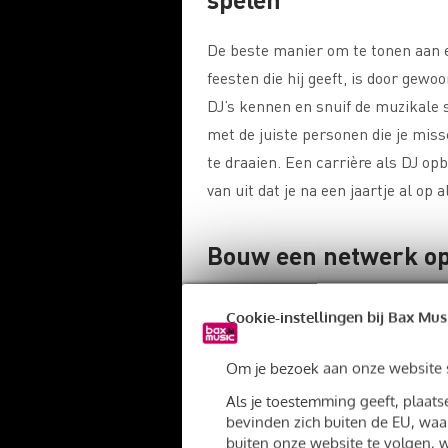
De beste manier om te tonen aan e
feesten die hij geeft, is door gew
DJ’s kennen en snuif de muzikale s
met de juiste personen die je mis
te draaien. Een carrière als DJ o
van uit dat je na een jaartje al op a
Bouw een netwerk o
Je kan nog zo getalenteerd zijn als
Cookie-instellingen bij Bax Mus
niemand in de muziekwereld kent w
contacten met andere DJ’s, produc
Om je bezoek aan onze website so
soortgelijke muziek als jij bezig z
Als je toestemming geeft, plaat
artiesten en platenlabels kennen m
bevinden zich buiten de EU, waar
buiten onze website te volgen, w
een eerste optreden.