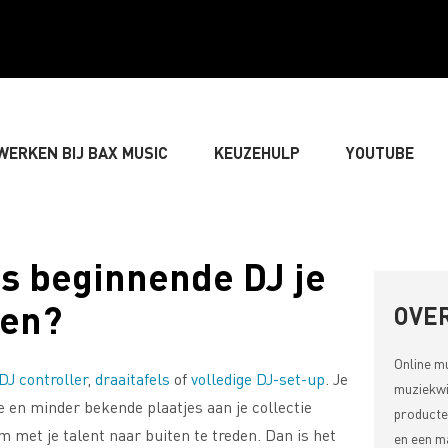
WERKEN BIJ BAX MUSIC
KEUZEHULP
YOUTUBE
» GITARIST
» BASSIST
» DRUMMER
» TOETS
ls beginnende DJ je
den?
LIVE-GELUID
» VERLICHTING & DECORATIE
» SONGW
OVER
Online m
DJ controller
,
draaitafels
of
volledige DJ-set-up
. Je
» MUZIEKTHEORIE
muziekwi
 en minder bekende plaatjes aan je collectie
producte
 om met je talent naar buiten te treden. Dan is het
en een ma