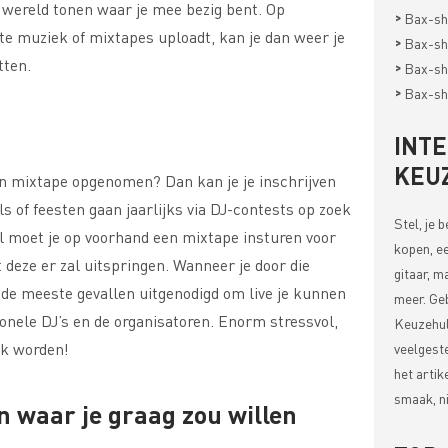
 wereld tonen waar je mee bezig bent. Op
>
Bax-sh
te muziek of mixtapes uploadt, kan je dan weer je
>
Bax-sh
tten.
>
Bax-sh
>
Bax-sh
INT
KEU
en mixtape opgenomen? Dan kan je je inschrijven
s of feesten gaan jaarlijks via DJ-contests op zoek
Stel, je 
l moet je op voorhand een mixtape insturen voor
kopen, ee
t deze er zal uitspringen. Wanneer je door die
gitaar, m
 de meeste gevallen uitgenodigd om live je kunnen
meer. Ge
ionele DJ’s en de organisatoren. Enorm stressvol,
Keuzehul
ak worden!
veelgest
het artik
smaak, ni
n waar je graag zou willen