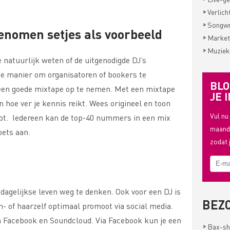
>
Verlich
>
Songwri
enomen setjes als voorbeeld
>
Market
>
Muziek
e natuurlijk weten of de uitgenodigde DJ’s
de manier om organisatoren of bookers te
BLO
 een goede mixtape op te nemen. Met een mixtape
JE I
n hoe ver je kennis reikt. Wees origineel en toon
Vul nu
hebt. Iedereen kan de top-40 nummers in een mix
maande
oets aan.
zodat 
t dagelijkse leven weg te denken. Ook voor een DJ is
BEZ
ich- of haarzelf optimaal promoot via social media.
n Facebook en Soundcloud. Via Facebook kun je een
>
Bax-sh