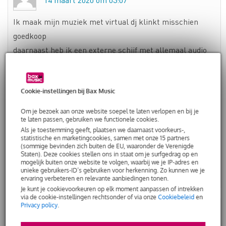
Ik maak mijn muziek met virtual dj klinkt misschien
goedkoop
daarnaast heb ik een externe schijf met allemaal audio
samples remix sounds beats
Moments
Cookie-instellingen bij Bax Music
Zoveel heb ik niet nodig
Om je bezoek aan onze website soepel te laten verlopen en bij je
te laten passen, gebruiken we functionele cookies.
Als je toestemming geeft, plaatsen we daarnaast voorkeurs-,
komt dit vaker voor ../// iemand die muziek artiest wilt
statistische en marketingcookies, samen met onze 15 partners
worden
(sommige bevinden zich buiten de EU, waaronder de Verenigde
Staten). Deze cookies stellen ons in staat om je surfgedrag op en
mogelijk buiten onze website te volgen, waarbij we je IP-adres en
unieke gebruikers-ID’s gebruiken voor herkenning. Zo kunnen we je
Beantwoorden
ervaring verbeteren en relevante aanbiedingen tonen.
Je kunt je cookievoorkeuren op elk moment aanpassen of intrekken
via de cookie-instellingen rechtsonder of via onze
Cookiebeleid
en
Privacy policy
.
BOB
1 augustus 2018 om 17:19