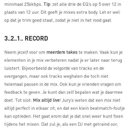
minimaal 256kbps.
Tip
: zet alle drie de EQ’s op 5 over 12 in
plaats van 12 uur. Dit geeft je mixes extra body. Let er wel
op dat je trim goed staat, zodat je niet in het rood gaat.
3..2..1.. RECORD
Neem jezelf voor om
meerdere takes
te maken. Vaak kun je
elementen in je mix verbeteren nadat je er later naar terug
luistert. Bijvoorbeeld de volgorde van tracks en de
overgangen, maar ook tracks weghalen die toch niet
helemaal passen in de mix. Ook kun je vrienden vragen om
feedback te geven. Je kunt dan zelf bepalen wat je daarmee
doet. Tot slot:
Mix altijd live
! Jury’s weten dat een mix niet
altijd perfect in elkaar zit, en dat een klein beatmatch-foutje
kan optreden. Het gaat erom dat je dat snel weer kunt fixen
tijdens het mixen. Dat zul je, als een DJ met getraind oor,