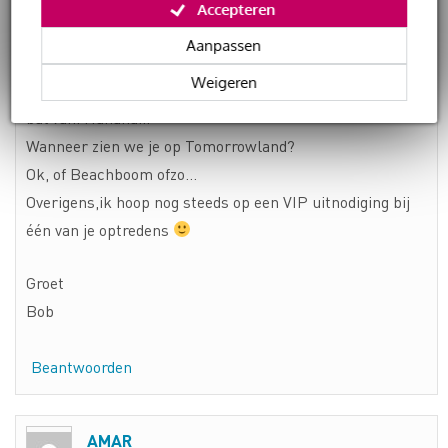
Accepteren
Hey Amar,
Aanpassen
Still alive & kicking!
Weigeren
Leuk stukje om te lezen. Snap er als leek alleen geen
bal van. Hahaha…
Wanneer zien we je op Tomorrowland?
Ok, of Beachboom ofzo…
Overigens,ik hoop nog steeds op een VIP uitnodiging bij
één van je optredens
Groet
Bob
Beantwoorden
AMAR