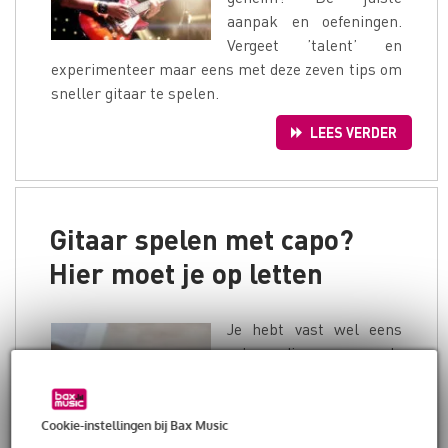
aanpak en oefeningen.
Vergeet ’talent’ en
experimenteer maar eens met deze zeven tips om
sneller gitaar te spelen.
LEES VERDER
Gitaar spelen met capo?
Hier moet je op letten
Je hebt vast wel eens
zo’n ding op de
gitaarhals van
bijvoorbeeld een singer-
songwriter gezien. Aan
Cookie-instellingen bij Bax Music