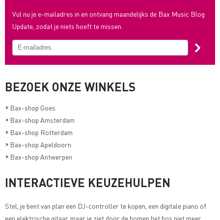
Vul nu je e-mailadres in en ontvang maandelijks de Bax Music Blog
Update, zodat je niets hoeft te missen.
BEZOEK ONZE WINKELS
>
Bax-shop Goes
>
Bax-shop Amsterdam
>
Bax-shop Rotterdam
>
Bax-shop Apeldoorn
>
Bax-shop Antwerpen
INTERACTIEVE KEUZEHULPEN
Stel, je bent van plan een DJ-controller te kopen, een digitale piano of
een elektrische gitaar, maar je ziet door de bomen het bos niet meer.