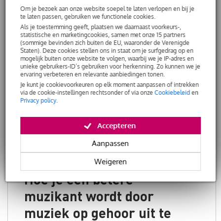
de voorkant van de hals
Om je bezoek aan onze website soepel te laten verlopen en bij je
zit een metalen of kunststof strip over de snaren.
te laten passen, gebruiken we functionele cookies.
En aan de achterkant bevindt zich een soort
Als je toestemming geeft, plaatsen we daarnaast voorkeurs-,
knijper om die strip op zijn plek te houden. We
statistische en marketingcookies, samen met onze 15 partners
(sommige bevinden zich buiten de EU, waaronder de Verenigde
hebben het over een capo, ook wel capodaster of
Staten). Deze cookies stellen ons in staat om je surfgedrag op en
barréklem genoemd. Met dit handige accessoire
mogelijk buiten onze website te volgen, waarbij we je IP-adres en
unieke gebruikers-ID’s gebruiken voor herkenning. Zo kunnen we je
zet je een gitaar of een vergelijkbaar
ervaring verbeteren en relevante aanbiedingen tonen.
snaarinstrument gemakkelijk één of meer tonen
Je kunt je cookievoorkeuren op elk moment aanpassen of intrekken
via de cookie-instellingen rechtsonder of via onze
Cookiebeleid
en
hoger. Laten we eens kijken hoe je de capo
Privacy policy
.
gebruikt.
Accepteren
LEES VERDER
Aanpassen
Weigeren
Hoe je een betere
muzikant wordt door
muziek op gehoor uit te