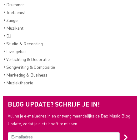
>
Drummer
>
Toetsenist
>
Zanger
>
Muzikant
>
DJ
>
Studio & Recording
>
Live-geluid
>
Verlichting & Decoratie
>
Songwriting & Compositie
>
Marketing & Business
>
Muziektheorie
BLOG UPDATE? SCHRIJF JE IN!
Vul nu je e-mailadres in en ontvang maandelijks de Bax Music Blog
Update, zodat je niets hoeft te missen.