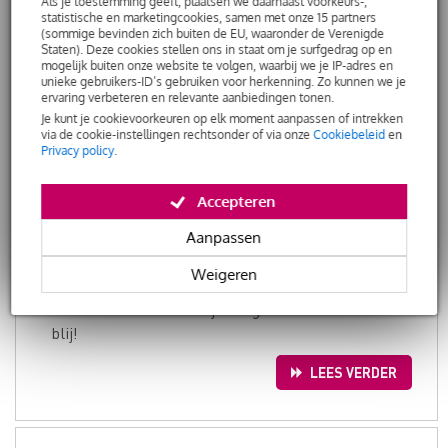
De zanger: het
Als je toestemming geeft, plaatsen we daarnaast voorkeurs-,
statistische en marketingcookies, samen met onze 15 partners
kwetsbaarste bandlid
(sommige bevinden zich buiten de EU, waaronder de Verenigde
Staten). Deze cookies stellen ons in staat om je surfgedrag op en
mogelijk buiten onze website te volgen, waarbij we je IP-adres en
unieke gebruikers-ID’s gebruiken voor herkenning. Zo kunnen we je
Binnen een band heeft
ervaring verbeteren en relevante aanbiedingen tonen.
de zanger(es) de
Je kunt je cookievoorkeuren op elk moment aanpassen of intrekken
via de cookie-instellingen rechtsonder of via onze
Cookiebeleid
en
kwetsbaarste positie.
Privacy policy
.
Niet alleen omdat hij of
zij de frontman of -vrouw
Accepteren
is, maar ook doordat de
stem een kwetsbaar instrument is, die geen
Aanpassen
volumeknop heeft die naar believen kan worden
Weigeren
opgedraaid. Als band moet je daar rekening mee
houden. Steun daarom je zanger en maak iedereen
blij!
LEES VERDER