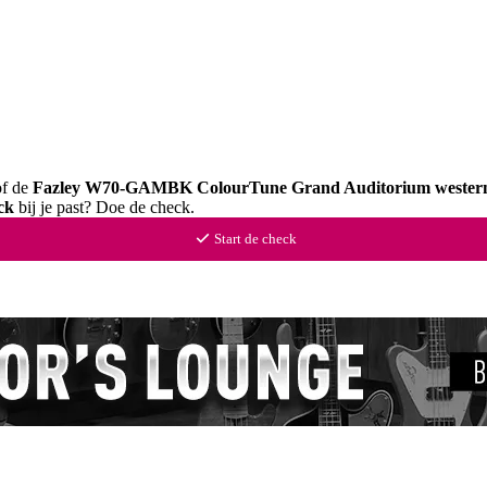
of de
Fazley W70-GAMBK ColourTune Grand Auditorium western
ck
bij je past? Doe de check.
Start de check