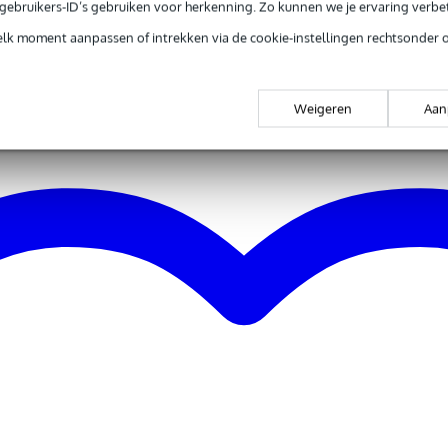
rren (spruce)
e gebruikers-ID’s gebruiken voor herkenning. Zo kunnen we je ervaring verb
honie
elk moment aanpassen of intrekken via de cookie-instellingen rechtsonder 
gerpicking
nee
Weigeren
Aan
nee
k en strak
art
nee
and auditorium
 kg
,5 x 51,5 x 15,0 cm