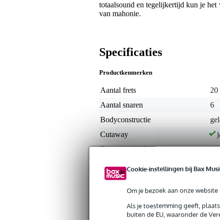
totaalsound en tegelijkertijd kun je he
van mahonie.
Specificaties
Productkenmerken
Aantal frets
20
Aantal snaren
6
Bodyconstructie
ge
Cutaway
j
Duurzaamheid product
nie
Elektrisch-akoestisch
Cookie-instellingen bij Bax Musi
Formaat westerngitaar
co
Om je bezoek aan onze website s
Houtsoort achterkant
ma
Als je toestemming geeft, plaat
Houtsoort toets
ric
buiten de EU, waaronder de Vere