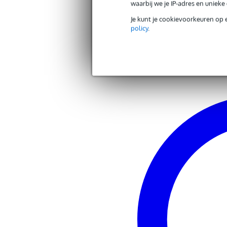
Houtsoort top
spa
waarbij we je IP-adres en uniek
Andere producten van Fazley
Houtsoort zijkant
ma
Je kunt je cookievoorkeuren op 
policy
.
Zoek alle producten van het merk Fazley
Ideale westerngitaar voor
fin
Inclusief hoes
Inclusief koffer
Klank westerngitaar
rij
Kleur
zw
Linkshandig
Type body
gr
Gewicht en afmetingen inclusief verpakking
Gewicht
2,8
(incl. verpakking)
Afmeting
112
(incl. verpakking)
Productspecificaties
Fazley akoestische westerngitaar