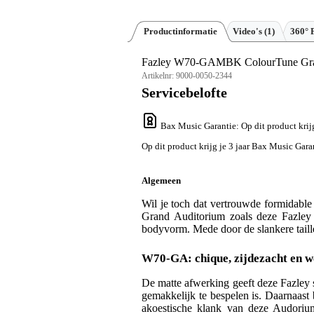
Productinformatie
Video's (1)
360° 
Fazley W70-GAMBK ColourTune Grand
Artikelnr:
9000-0050-2344
Servicebelofte
Bax Music Garantie
: Op dit product kri
Op dit product krijg je 3 jaar Bax Music Gara
Algemeen
Wil je toch dat vertrouwde formidable 
Grand Auditorium zoals deze Fazley 
bodyvorm. Mede door de slankere taille 
W70-GA: chique, zijdezacht en w
De matte afwerking geeft deze Fazley st
gemakkelijk te bespelen is. Daarnaast 
akoestische klank van deze Audorium-