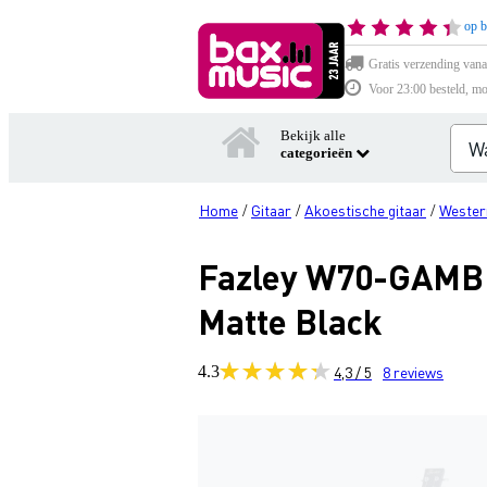
op b
Gratis verzending vana
Voor 23:00 besteld, mo
Bekijk alle
categorieën
Home
Gitaar
Akoestische gitaar
Western
/
/
/
Fazley W70-GAMBK
Matte Black
4.3
4,3 / 5
8
reviews