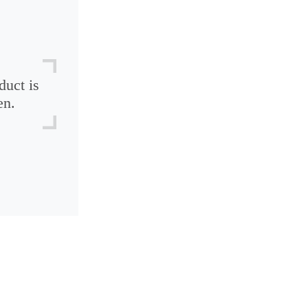
duct is
en.