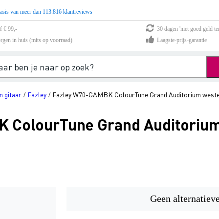
asis van meer dan 113.816 klantreviews
f € 99,-
30 dagen 'niet goed geld te
rgen in huis (mits op voorraad)
Laagste-prijs-garantie
 gitaar
Fazley
Fazley W70-GAMBK ColourTune Grand Auditorium wester
/
/
 ColourTune Grand Auditorium
Geen alternatiev