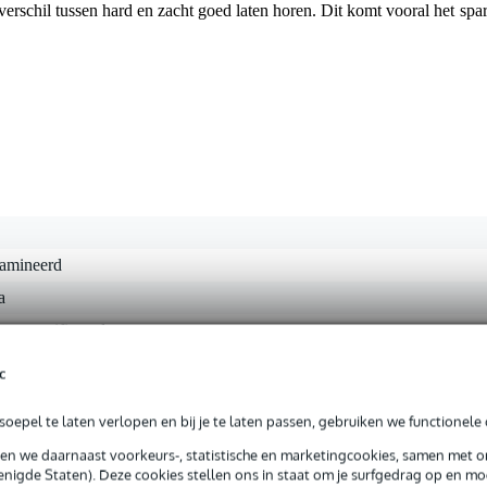
t verschil tussen hard en zacht goed laten horen. Dit komt vooral het s
lamineerd
a
t gespecificeerd
nee
c
mpact
oepel te laten verlopen en bij je te laten passen, gebruiken we functionele 
honie
sen we daarnaast voorkeurs-, statistische en marketingcookies, samen met 
hlite
nigde Staten). Deze cookies stellen ons in staat om je surfgedrag op en mog