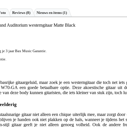
Foto
Reviews
(8)
Nieuws en items (1)
 Auditorium westerngitaar Matte Black
jg je 3 jaar Bax Music Garantie.
ntie.
basrijke gitaargeluid, maar zoek je een westerngitaar die toch net iets
W70-GA een goede betaalbare optie. Deze akoestische gitaar uit de
van deze body kunnen gitaristen, die iets kleiner van stuk zijn, toch lui
eelderig
aalsnarige gitaar niet alleen een chique uiterlijk mee, maar zorgt door 
blijven je handen ook niet plakken op de hals, wanneer je tijdens het 
stijl gitaar geeft je niet alleen genoeg volheid. Ook de andere fr