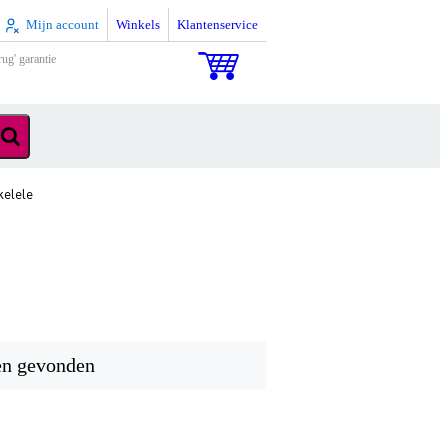
Mijn account
Winkels
Klantenservice
rug' garantie
kelele
en gevonden