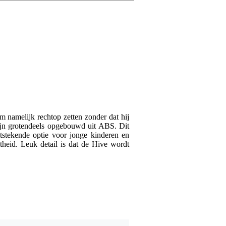
Schrijf zelf een r
Je naam
Er zijn nog geen reviews
Je beoordeling
Je ervaring
 namelijk rechtop zetten zonder dat hij
zijn grotendeels opgebouwd uit ABS. Dit
stekende optie voor jonge kinderen en
heid. Leuk detail is dat de Hive wordt
Verstuur