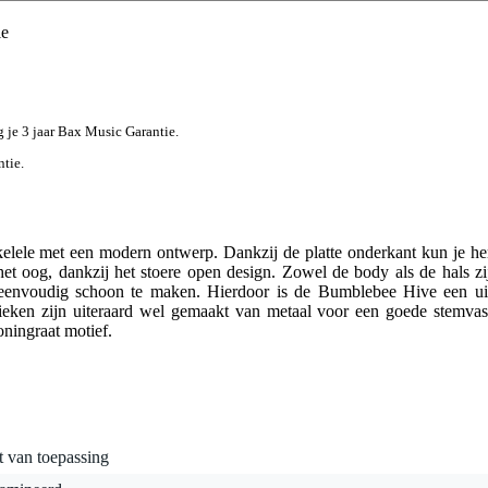
le
jg je 3 jaar Bax Music Garantie.
ntie.
lele met een modern ontwerp. Dankzij de platte onderkant kun je hem
het oog, dankzij het stoere open design. Zowel de body als de hals 
eenvoudig schoon te maken. Hierdoor is de Bumblebee Hive een uit
eken zijn uiteraard wel gemaakt van metaal voor een goede stemvast
ningraat motief.
t van toepassing