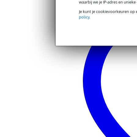
waarbij we je IP-adres en uniek
Productspecificaties
Je kunt je cookievoorkeuren op 
policy
.
Bumblebee ukelele
model: Hive
formaat: sopraan
body
bovenblad: gelamineerd h
zij- en achterkant: ABS
hals
materiaal: ABS
toets: ABS
aantal frets: 12
materiaal topkam: ABS
positiemarkeringen: stipp
hardware
brug: ABS
afwerking hardware: ver
stemmechanieken: open ge