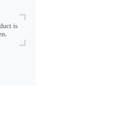
duct is
en.