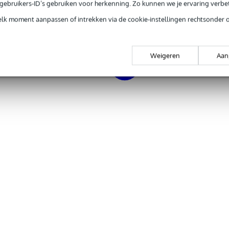
e gebruikers-ID’s gebruiken voor herkenning. Zo kunnen we je ervaring verb
elk moment aanpassen of intrekken via de cookie-instellingen rechtsonder 
Weigeren
Aan
out
en
chroomd
ar met zwarte buttons