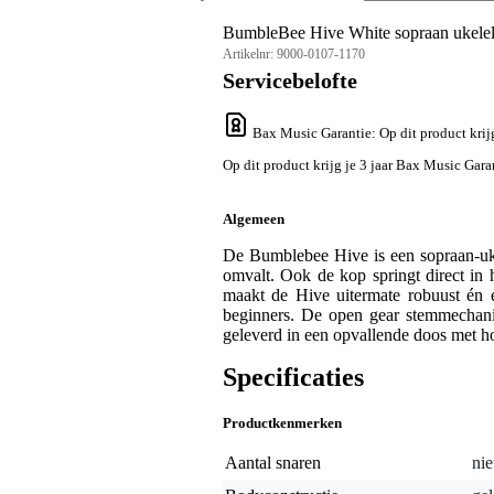
BumbleBee Hive White sopraan ukele
Artikelnr:
9000-0107-1170
Servicebelofte
Bax Music Garantie
: Op dit product kri
Op dit product krijg je 3 jaar Bax Music Gara
Algemeen
De Bumblebee Hive is een sopraan-uke
omvalt. Ook de kop springt direct in 
maakt de Hive uitermate robuust én 
beginners. De open gear stemmechani
geleverd in een opvallende doos met ho
Specificaties
Productkenmerken
Aantal snaren
nie