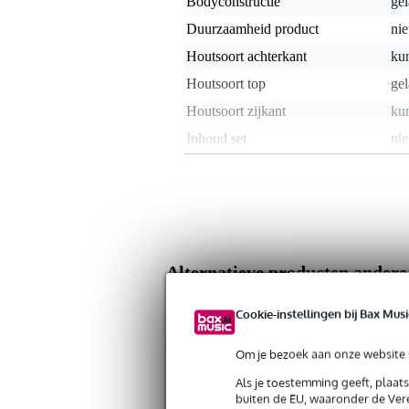
Bodyconstructie
ge
Duurzaamheid product
nie
Houtsoort achterkant
kun
Houtsoort top
ge
Houtsoort zijkant
kun
Inhoud set
nie
Klank ukelele
nie
Kleur
wit
Linkshandig/rechtshandig
rec
Met element
Alternatieve producten ander
Opdruk / patroon
Soort ukelele
so
Zoek alle producten in de categorie Ukele
Cookie-instellingen bij Bax Musi
Gewicht en afmetingen inclusief verpakking
Om je bezoek aan onze website s
Gewicht
67
(incl. verpakking)
Als je toestemming geeft, plaat
buiten de EU, waaronder de Vere
Afmeting
55,
(incl. verpakking)