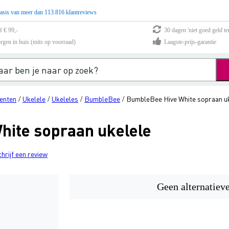
asis van meer dan 113.816 klantreviews
f € 99,-
30 dagen 'niet goed geld te
rgen in huis (mits op voorraad)
Laagste-prijs-garantie
enten
Ukelele
Ukeleles
BumbleBee
BumbleBee Hive White sopraan u
/
/
/
/
ite sopraan ukelele
chrijf een review
Geen alternatiev