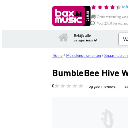
op b
Gratis verzending vana
Voor 23:00 besteld, mo
Bekijk alle
categorieën
Home
Muziekinstrumenten
Snaarinstrum
/
/
BumbleBee Hive Wh
0
nog geen reviews
s