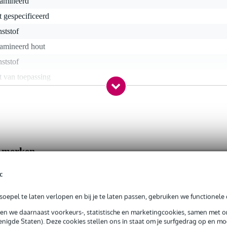
lamineerd
t gespecificeerd
ststof
lamineerd hout
ststof
t van toepassing
t gespecificeerd
htshandig
nee
e merken
nee
praan
les
c
oepel te laten verlopen en bij je te laten passen, gebruiken we functionele 
9 gr
sen we daarnaast voorkeurs-, statistische en marketingcookies, samen met 
nigde Staten). Deze cookies stellen ons in staat om je surfgedrag op en mog
0 x 14,0 x 7,5 cm