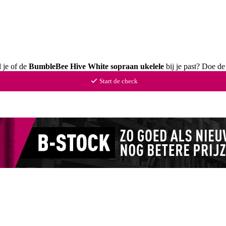
l je of de
BumbleBee Hive White sopraan ukelele
bij je past? Doe de
Start de check