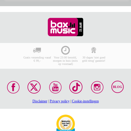
Gratis verzending vanaf
Voor 23:00 besteld,
30 dagen 'niet goed
€ 99,-
morgen in huis (mits
geld terug' garantie!
op voorraad)
BLOG
Disclaimer
|
Privacy policy
|
Cookie-instellingen