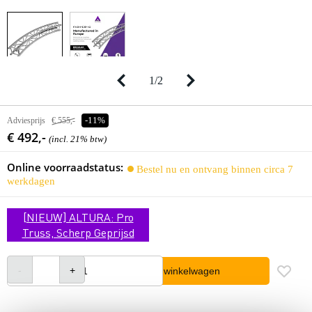
1
/
2
Adviesprijs
€ 555,-
-11%
€ 492,-
(incl. 21% btw)
Online voorraadstatus:
Bestel nu en ontvang binnen circa 7
werkdagen
[NIEUW] ALTURA: Pro
Truss, Scherp Geprijsd
In winkelwagen