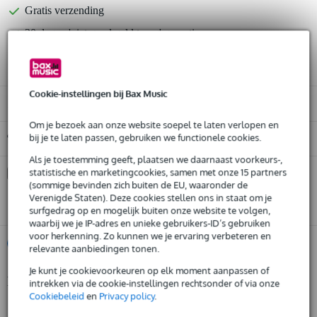
Gratis verzending
30 dagen 'niet goed geld terug' garantie
3 jaar Bax Music garantie
Cookie-instellingen bij Bax Music
Alleen geschikt voor:
Om je bezoek aan onze website soepel te laten verlopen en
Gratis ophalen in de winkel
bij je te laten passen, gebruiken we functionele cookies.
Als je toestemming geeft, plaatsen we daarnaast voorkeurs-,
statistische en marketingcookies, samen met onze 15 partners
Kies nu voor 2 jaar extra Bax Music garantie en meer
voordelen
(sommige bevinden zich buiten de EU, waaronder de
Verenigde Staten). Deze cookies stellen ons in staat om je
€ 24,60 eenmalig
surfgedrag op en mogelijk buiten onze website te volgen,
waarbij we je IP-adres en unieke gebruikers-ID’s gebruiken
voor herkenning. Zo kunnen we je ervaring verbeteren en
%
Huur dit product
relevante aanbiedingen tonen.
Je kunt je cookievoorkeuren op elk moment aanpassen of
Productinformatie
intrekken via de cookie-instellingen rechtsonder of via onze
Huur dit product al vanaf 35 euro per maand
Cookiebeleid
en
Privacy policy
.
Huur meerdere producten tegelijk: min. € 300,- en max.
geproduceerd in Europa volgens strenge eisen
€ 2.500,-