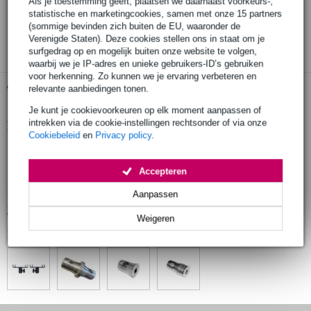
Als je toestemming geeft, plaatsen we daarnaast voorkeurs-,
30 dagen 'niet goed geld terug' garantie
statistische en marketingcookies, samen met onze 15 partners
(sommige bevinden zich buiten de EU, waaronder de
3 jaar Bax Music garantie
Verenigde Staten). Deze cookies stellen ons in staat om je
surfgedrag op en mogelijk buiten onze website te volgen,
waarbij we je IP-adres en unieke gebruikers-ID’s gebruiken
voor herkenning. Zo kunnen we je ervaring verbeteren en
Gratis ophalen in de winkel
relevante aanbiedingen tonen.
Je kunt je cookievoorkeuren op elk moment aanpassen of
intrekken via de cookie-instellingen rechtsonder of via onze
Productinformatie
Cookiebeleid
en
Privacy policy
.
geproduceerd in Europa volgens strenge eisen
gefabriceerd door een fabrikant met meer dan 20 jaar ervaring
Accepteren
vervaardigd uit hoogwaardig aluminium
Aanpassen
Bekijk alle productspecificaties
Weigeren
Bekijk ook eens (4)