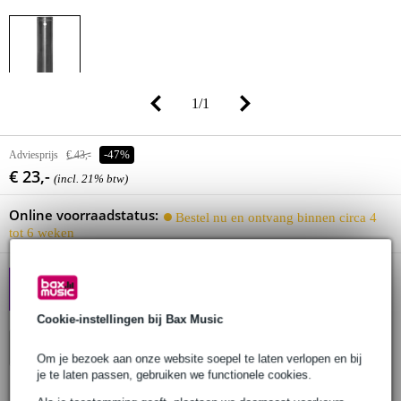
1
/
1
Adviesprijs
€ 43,-
-47%
€ 23,-
(incl. 21% btw)
Online voorraadstatus:
Bestel nu en ontvang binnen circa 4
tot 6 weken
[NIEUW] ALTURA: Pro
Truss, Scherp Geprijsd
Cookie-instellingen bij Bax Music
In winkelwagen
Om je bezoek aan onze website soepel te laten verlopen en bij
je te laten passen, gebruiken we functionele cookies.