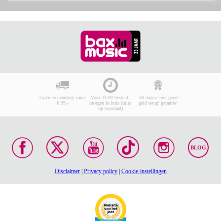
Gratis verzending vanaf
Voor 23:00 besteld,
30 dagen 'niet goed
€ 99,-
morgen in huis (mits
geld terug' garantie!
op voorraad)
BLOG
Disclaimer
|
Privacy policy
|
Cookie-instellingen