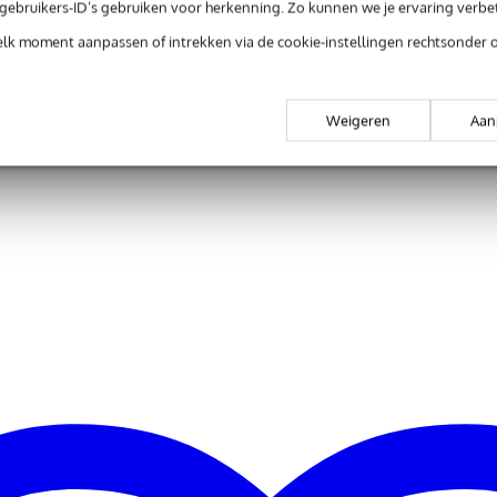
e gebruikers-ID’s gebruiken voor herkenning. Zo kunnen we je ervaring verb
elk moment aanpassen of intrekken via de cookie-instellingen rechtsonder 
gr
0 x 20,0 x 20,0 cm
Weigeren
Aan
strenge eisen
met meer dan 20 jaar ervaring
uminium
emen