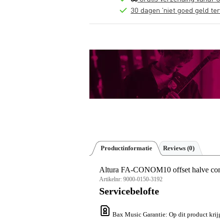
30 dagen 'niet goed geld ter
Productinformatie
Reviews
(0)
Altura FA-CONOM10 offset halve coni
Artikelnr:
9000-0150-3192
Servicebelofte
Bax Music Garantie
: Op dit product kri