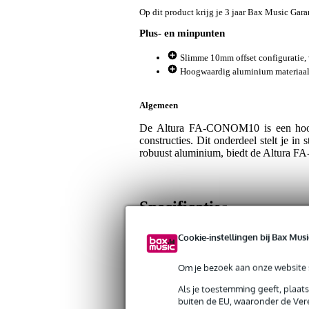
Op dit product krijg je 3 jaar Bax Music Gara
Plus- en minpunten
Slimme 10mm offset configuratie, v
Hoogwaardig aluminium materiaal, 
Algemeen
De Altura FA-CONOM10 is een hoogw
constructies. Dit onderdeel stelt je 
robuust aluminium, biedt de Altura FA
Specificaties
Productkenmerken
Cookie-instellingen bij Bax Musi
Duurzaamheid product
nie
Om je bezoek aan onze website s
Type truss accessoire
ko
Als je toestemming geeft, plaat
buiten de EU, waaronder de Vere