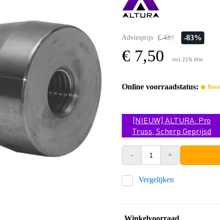
-83%
Adviesprijs
€ 43,-
€ 7,50
incl. 21% btw
Online voorraadstatus:
Best
[NIEUW] ALTURA: Pro
Truss, Scherp Geprijsd
-
+
Vergelijken
Winkelvoorraad