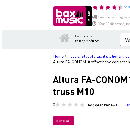
op b
Gratis verzending vana
Voor 23:00 besteld, mo
Bekijk alle
categorieën
Home
Truss & Statief
Licht statief & trus
/
/
Altura FA-CONOM10 offset halve conische k
Altura FA-CONOM10
truss M10
0
nog geen reviews
s
POPULAIR