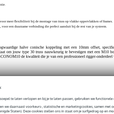
ntie.
oor meer flexibiliteit bij de montage van truss op vlakke oppervlakken of frames.
voor een duurzame verbinding die perfect aansluit bij de rest van je systeem.
aardige halve conische koppeling met een 10mm offset, specifi
in staat om jouw type 30 truss nauwkeurig te bevestigen met een M10 b
-CONOM10 de kwaliteit die je van een professioneel rigger-onderdeel
c
t gespecificeerd
oepel te laten verlopen en bij je te laten passen, gebruiken we functionele 
ppelingen
sen we daarnaast voorkeurs-, statistische en marketingcookies, samen met 
nigde Staten). Deze cookies stellen ons in staat om je surfgedrag op en mog