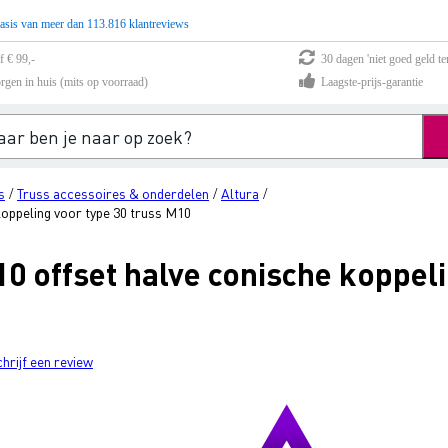
asis van meer dan 113.816 klantreviews
f € 99,-
30 dagen 'niet goed geld te
rgen in huis (mits op voorraad)
Laagste-prijs-garantie
s
Truss accessoires & onderdelen
Altura
/
/
/
oppeling voor type 30 truss M10
 offset halve conische koppeli
chrijf een review