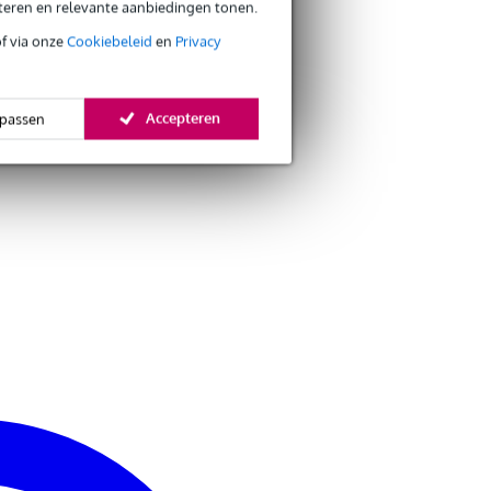
eteren en relevante aanbiedingen tonen.
of via onze
Cookiebeleid
en
Privacy
Accepteren
passen