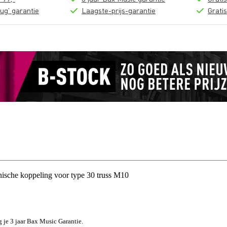
ug' garantie
Laagste-prijs-garantie
Grati
sche koppeling voor type 30 truss M10
jg je 3 jaar Bax Music Garantie.