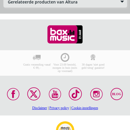
Gerelateerde producten van Altura
Gratis verzending vanaf
Voor 23:00 besteld,
30 dagen 'niet goed
€ 99,-
morgen in huis (mits
geld terug' garantie!
op voorraad)
BLOG
Disclaimer
|
Privacy policy
|
Cookie-instellingen