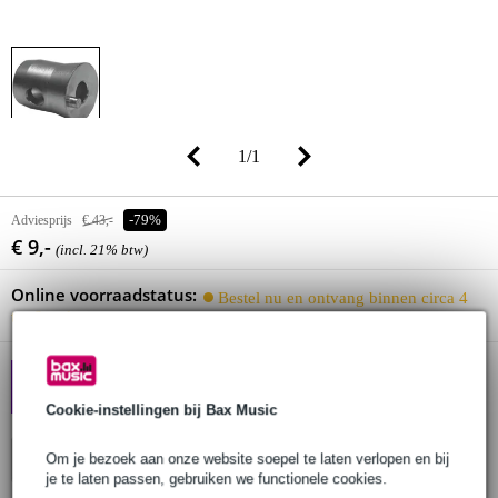
1
/
1
Adviesprijs
€ 43,-
-79%
€ 9,-
(incl. 21% btw)
Online voorraadstatus:
Bestel nu en ontvang binnen circa 4
tot 6 weken
[NIEUW] ALTURA: Pro
Truss, Scherp Geprijsd
Cookie-instellingen bij Bax Music
Om je bezoek aan onze website soepel te laten verlopen en bij
In winkelwagen
je te laten passen, gebruiken we functionele cookies.