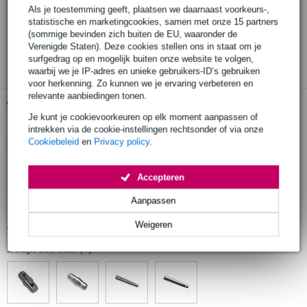
Als je toestemming geeft, plaatsen we daarnaast voorkeurs-,
statistische en marketingcookies, samen met onze 15 partners
30 dagen 'niet goed geld terug' garantie
(sommige bevinden zich buiten de EU, waaronder de
Verenigde Staten). Deze cookies stellen ons in staat om je
3 jaar Bax Music garantie
surfgedrag op en mogelijk buiten onze website te volgen,
waarbij we je IP-adres en unieke gebruikers-ID’s gebruiken
voor herkenning. Zo kunnen we je ervaring verbeteren en
relevante aanbiedingen tonen.
Gratis ophalen in de winkel
Je kunt je cookievoorkeuren op elk moment aanpassen of
intrekken via de cookie-instellingen rechtsonder of via onze
Productinformatie
Cookiebeleid
en
Privacy policy
.
geproduceerd in Europa volgens strenge eisen
Accepteren
gefabriceerd door een fabrikant met meer dan 20 jaar ervaring
Aanpassen
vervaardigd uit hoogwaardig staal voor maximale treksterkte
Bekijk alle productspecificaties
Weigeren
Bekijk ook eens (4)