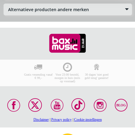
Alternatieve producten andere merken
Gratis verzending vanaf
Voor 23:00 besteld,
30 dagen 'niet goed
€ 99,-
morgen in huis (mits
geld terug' garantie!
op voorraad)
BLOG
Disclaimer
|
Privacy policy
|
Cookie-instellingen