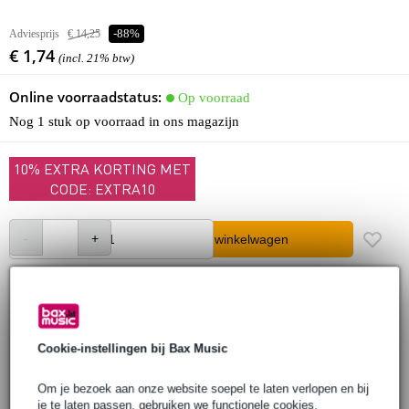
Adviesprijs
€ 14,25
-88%
€ 1,74
(incl. 21% btw)
Online voorraadstatus:
Op voorraad
Nog 1 stuk op voorraad in ons magazijn
10% EXTRA KORTING MET
CODE: EXTRA10
In winkelwagen
Bestel voor 23:00 = morgen in huis
30 dagen 'niet goed geld terug' garantie
Cookie-instellingen bij Bax Music
3 jaar Bax Music garantie
Om je bezoek aan onze website soepel te laten verlopen en bij
je te laten passen, gebruiken we functionele cookies.