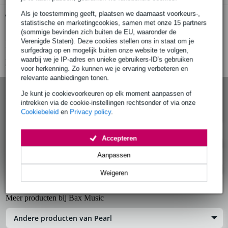
Als je toestemming geeft, plaatsen we daarnaast voorkeurs-,
Gratis ophalen in de winkel
statistische en marketingcookies, samen met onze 15 partners
(sommige bevinden zich buiten de EU, waaronder de
Verenigde Staten). Deze cookies stellen ons in staat om je
Productinformatie
surfgedrag op en mogelijk buiten onze website te volgen,
waarbij we je IP-adres en unieke gebruikers-ID’s gebruiken
Bekijk alle productspecificaties
voor herkenning. Zo kunnen we je ervaring verbeteren en
relevante aanbiedingen tonen.
Pearl S-85C Rubber Sleeve voor S-985W, S-885W of S-800W
Je kunt je cookievoorkeuren op elk moment aanpassen of
snaredrum statief
intrekken via de cookie-instellingen rechtsonder of via onze
Artikelnr:
OND-S-85C
Cookiebeleid
en
Privacy policy
.
Productinformatie
Accepteren
Aanpassen
Specificaties
Weigeren
Reviews (0)
Meer producten bij Bax Music
Andere producten van Pearl