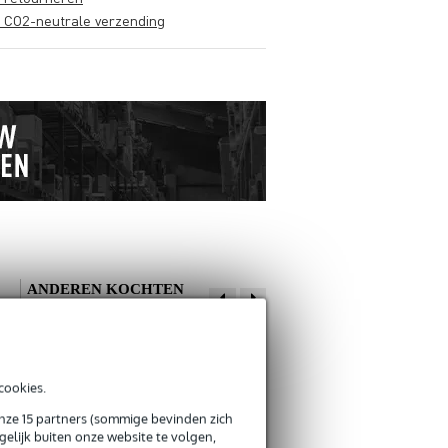
s CO2-neutrale verzending
ANDEREN KOCHTEN
OOK
Schrijf zelf een review
cookies.
Je naam
onze 15 partners (sommige bevinden zich
Er zijn nog geen reviews voor dit product.
elijk buiten onze website te volgen,
Innox ETA GAF-
Nichiban Gaffa