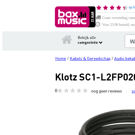
op b
Gratis verzending vana
Voor 23:00 besteld, mo
Bekijk alle
categorieën
Home
Kabels & Gereedschap
Audio bekab
/
/
Klotz SC1-L2FP020
0
nog geen reviews
s