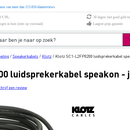
asis van meer dan 113.816 klantreviews
f € 99,-
30 dagen 'niet goed geld te
rgen in huis (mits op voorraad)
Laagste-prijs-garantie
eling
Speakerkabels
Klotz
Klotz SC1-L2FP0200 luidsprekerkabel spea
/
/
/
0 luidsprekerkabel speakon - j
chrijf een review