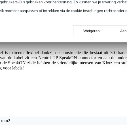
e gebruikers-ID’s gebruiken voor herkenning. Zo kunnen we je ervaring verb
op fabrieksfouten.
elk moment aanpassen of intrekken via de cookie-instellingen rechtsonder 
.
Weigeren
Aan
s extreem flexibel dankzij de constructie die bestaat uit 30 drade
van de kabel zit een Neutrik 2P SpeakON connector en aan de ander
n de SpeakON zijde hebben de vriendelijke mensen van Klotz een stu
 voor labels!
5 mm2