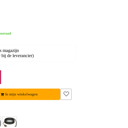
oorraad
s magazijn
bij de leverancier)
In mijn winkelwagen