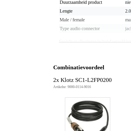
Duurzaamheid product
nie
Lengte
2.
Male / female
mal
Type audio connector
jac
Gewicht en afmetingen inclusief verpakking
Gewicht
24
(incl. verpakking)
Afmeting
26,
(incl. verpakking)
Combinatievoordeel
Productspecificaties
2x Klotz SC1-L2FP0200
Klotz SC1-L2FP0200
Artikelnr: 9000-0114-9016
luidsprekerkabel
lengte: 2 meter
aansluitingen: speakON 2P F - 
kabeltype: LY215S 30 x 0.25 