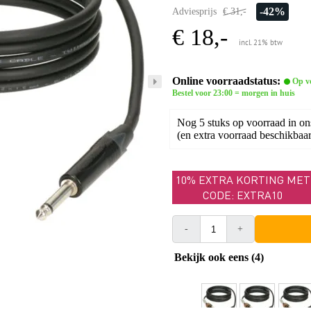
-42%
Adviesprijs
€ 31,-
€ 18,-
incl. 21% btw
Online voorraadstatus:
Op v
Bestel voor 23:00 = morgen in huis
Nog 5 stuks op voorraad in on
(en extra voorraad beschikbaar 
10% EXTRA KORTING MET
CODE: EXTRA10
-
+
Bekijk ook eens (4)