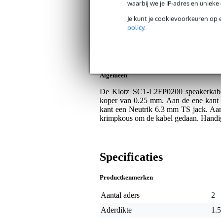
waarbij we je IP-adres en uniek
Op dit product krijg je levenslange garantie 
Je kunt je cookievoorkeuren op 
Plus- en minpunten
policy
.
Extreem flexibel.
Voorzien van Neutrik connectoren
Algemeen
De Klotz SC1-L2FP0200 speakerkabel i
koper van 0.25 mm. Aan de ene kant 
kant een Neutrik 6.3 mm TS jack. Aa
krimpkous om de kabel gedaan. Handig
Specificaties
Productkenmerken
Aantal aders
2
Aderdikte
1.