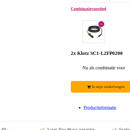
Combinatievoordeel
2x
2x Klotz SC1-L2FP0200
Nu als combinatie voor
In mijn winkelwagen
Productinformatie
 99,-
3 jaar Bax Music garantie
Grati