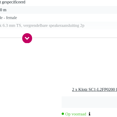
t gespecificeerd
00 m
e - female
k 6.3 mm TS, vergrendelbare speakeraansluiting 2p
5 gr
0 x 26,0 x 3,5 cm
6.3 mm TS jack
mm
Op voorraad