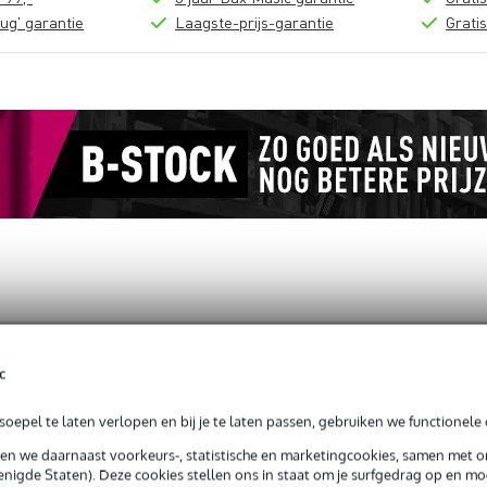
ug' garantie
Laagste-prijs-garantie
Grati
c
speakon - jack 2 meter
oepel te laten verlopen en bij je te laten passen, gebruiken we functionele 
sen we daarnaast voorkeurs-, statistische en marketingcookies, samen met 
nigde Staten). Deze cookies stellen ons in staat om je surfgedrag op en mog
jg je levenslange garantie op fabrieksfouten.