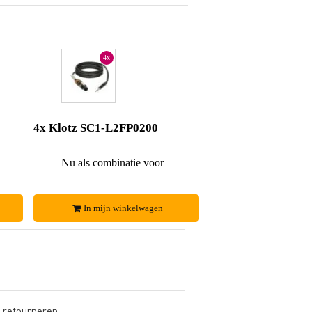
4x
4x Klotz SC1-L2FP0200
€ 36,-
Nu als combinatie voor
€ 72,-
In mijn winkelwagen
s retourneren