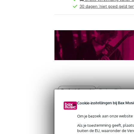
30 dagen 'niet goed geld ter
Productinformatie
Reviews
(0)
Cookie-instellingen bij Bax Musi
Klotz SC1-L2FP0200 luidsprekerkabel 
Artikelnr:
9000-0114-8918
Servicebelofte
Om je bezoek aan onze website s
Als je toestemming geeft, plaat
buiten de EU, waaronder de Vere
Bax Music Garantie
: Op dit product kri