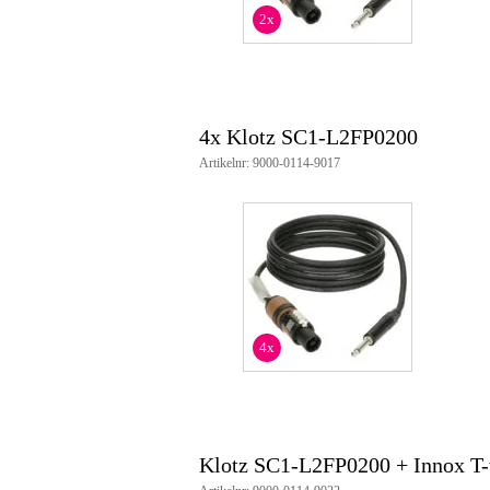
2x
4x Klotz SC1-L2FP0200
Artikelnr: 9000-0114-9017
4x
Klotz SC1-L2FP0200 + Innox T-