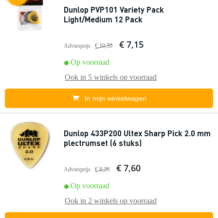
Dunlop PVP101 Variety Pack
Light/Medium 12 Pack
€ 7,15
Adviesprijs
€ 10,50
Op voorraad
Ook in
5 winkels
op voorraad
In mijn winkelwagen
Dunlop 433P200 Ultex Sharp Pick 2.0 mm
plectrumset (6 stuks)
€ 7,60
Adviesprijs
€ 8,20
Op voorraad
Ook in
2 winkels
op voorraad