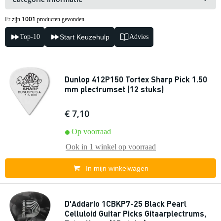
1001
Er zijn
producten gevonden.
Top-10
Start Keuzehulp
Advies
Dunlop 412P150 Tortex Sharp Pick 1.50
mm plectrumset (12 stuks)
€ 7,10
Op voorraad
Ook in
1 winkel
op voorraad
In mijn winkelwagen
D'Addario 1CBKP7-25 Black Pearl
Celluloid Guitar Picks Gitaarplectrums,