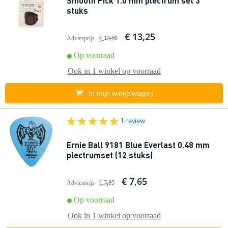
Smooth Pick 1.0 mm plectrum set 3
stuks
€ 13,25
Adviesprijs
€ 14,60
Op voorraad
Ook in
1 winkel
op voorraad
In mijn winkelwagen
1 review
Ernie Ball 9181 Blue Everlast 0.48 mm
plectrumset (12 stuks)
€ 7,65
Adviesprijs
€ 7,85
Op voorraad
Ook in
1 winkel
op voorraad