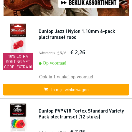
Dunlop Jazz I Nylon 1.10mm 6-pack
plectrumset rood
€ 2,26
Adviesprijs
€ 5,30
10% EXTRA
KORTING MET
Op voorraad
CODE: EXTRA10
Ook in
1 winkel
op voorraad
In mijn winkelwagen
Dunlop PVP418 Tortex Standard Variety
Pack plectrumset (12 stuks)
€ 7,95