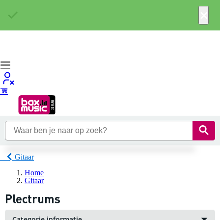
×
Gitaar
Home
Gitaar
Plectrums
Categorie informatie