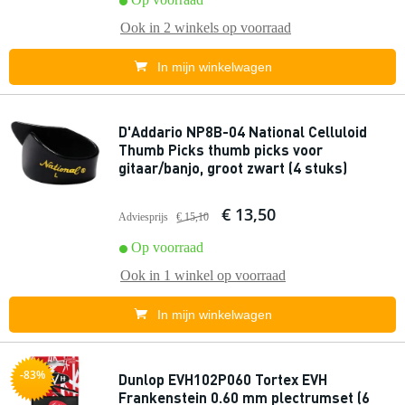
Ook in
2 winkels
op voorraad
In mijn winkelwagen
D'Addario NP8B-04 National Celluloid
Thumb Picks thumb picks voor
gitaar/banjo, groot zwart (4 stuks)
€ 13,50
Adviesprijs
€ 15,10
Op voorraad
Ook in
1 winkel
op voorraad
In mijn winkelwagen
-83%
Dunlop EVH102P060 Tortex EVH
Frankenstein 0.60 mm plectrumset (6