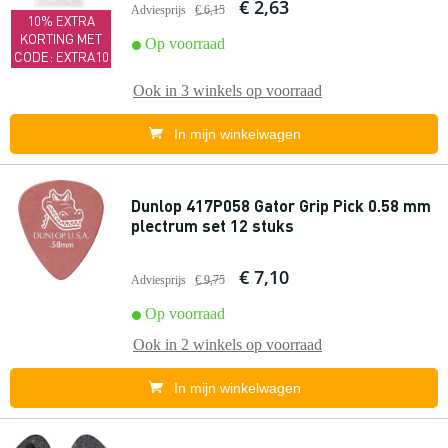
€ 2,63
Adviesprijs
€ 6,15
10% EXTRA
KORTING MET
Op voorraad
CODE: EXTRA10
Ook in
3 winkels
op voorraad
In mijn winkelwagen
Dunlop 417P058 Gator Grip Pick 0.58 mm
plectrum set 12 stuks
€ 7,10
Adviesprijs
€ 9,75
Op voorraad
Ook in
2 winkels
op voorraad
In mijn winkelwagen