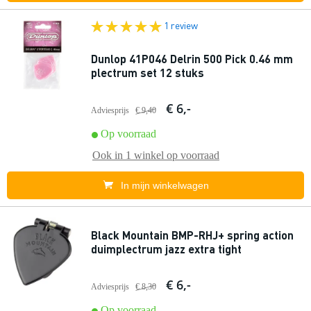
1 review
Dunlop 41P046 Delrin 500 Pick 0.46 mm
plectrum set 12 stuks
€ 6,-
Adviesprijs
€ 9,40
Op voorraad
Ook in
1 winkel
op voorraad
In mijn winkelwagen
Black Mountain BMP-RHJ+ spring action
duimplectrum jazz extra tight
€ 6,-
Adviesprijs
€ 8,30
Op voorraad