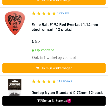
In mijn winkelwagen
1 review
Ernie Ball 9194 Red Everlast 1.14 mm
plectrumset (12 stuks)
€ 8,-
Op voorraad
Ook in
1 winkel
op voorraad
In mijn winkelwagen
14 reviews
Dunlop Nylon Standard 0.73mm 12-pack
plectrumset grijs
0
Filteren & Sorteren