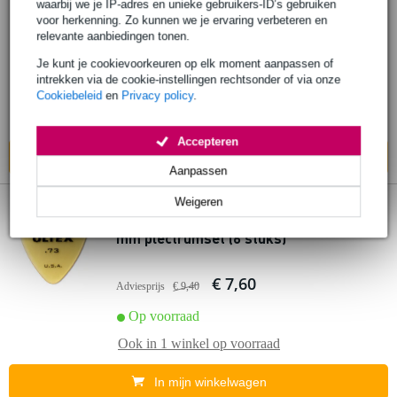
waarbij we je IP-adres en unieke gebruikers-ID’s gebruiken
duimplectrums, 0.0225-0.025 inch
voor herkenning. Zo kunnen we je ervaring verbeteren en
relevante aanbiedingen tonen.
€ 12,10
Je kunt je cookievoorkeuren op elk moment aanpassen of
intrekken via de cookie-instellingen rechtsonder of via onze
Op voorraad
Cookiebeleid
en
Privacy policy
.
Ook in
1 winkel
op voorraad
Accepteren
In mijn winkelwagen
Aanpassen
Weigeren
Dunlop 421P073 Ultex Standard Pick 0.73
mm plectrumset (6 stuks)
€ 7,60
Adviesprijs
€ 9,40
Op voorraad
Ook in
1 winkel
op voorraad
In mijn winkelwagen