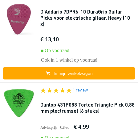
D'Addario 7DPR6-10 DuraGrip Guitar
Picks voor elektrische gitaar, Heavy (10
x)
€ 13,10
Op voorraad
Ook in
1 winkel
op voorraad
In mijn winkelwagen
1 review
Dunlop 431P088 Tortex Triangle Pick 0.88
mm plectrumset (6 stuks)
€ 4,99
Adviesprijs
€ 8,05
Op voorraad