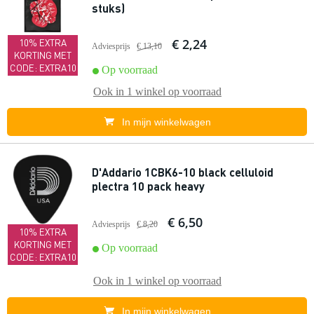
stuks)
€ 2,24
10% EXTRA
Adviesprijs
€ 13,10
KORTING MET
CODE: EXTRA10
Op voorraad
Ook in
1 winkel
op voorraad
In mijn winkelwagen
D'Addario 1CBK6-10 black celluloid
plectra 10 pack heavy
€ 6,50
Adviesprijs
€ 8,20
10% EXTRA
KORTING MET
Op voorraad
CODE: EXTRA10
Ook in
1 winkel
op voorraad
In mijn winkelwagen