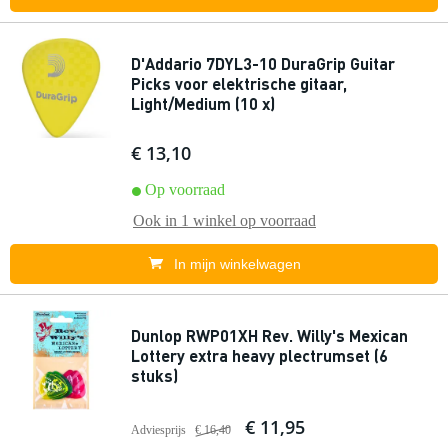
D'Addario 7DYL3-10 DuraGrip Guitar
Picks voor elektrische gitaar,
Light/Medium (10 x)
€ 13,10
Op voorraad
Ook in
1 winkel
op voorraad
In mijn winkelwagen
Dunlop RWP01XH Rev. Willy's Mexican
Lottery extra heavy plectrumset (6
stuks)
€ 11,95
Adviesprijs
€ 16,40