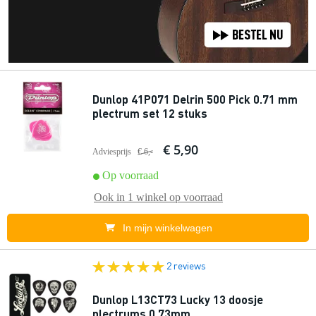
Dunlop 41P071 Delrin 500 Pick 0.71 mm
plectrum set 12 stuks
€ 5,90
Adviesprijs
€ 6,-
Op voorraad
Ook in
1 winkel
op voorraad
In mijn winkelwagen
2 reviews
Dunlop L13CT73 Lucky 13 doosje
plectrums 0.73mm