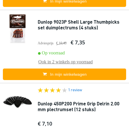
In mijn winkelwagen
Dunlop 9023P Shell Large Thumbpicks
set duimplectrums (4 stuks)
€ 7,35
Adviesprijs
€ 10,40
Op voorraad
Ook in
2 winkels
op voorraad
In mijn winkelwagen
1 review
Dunlop 450P200 Prime Grip Delrin 2.00
mm plectrumset (12 stuks)
€ 7,10