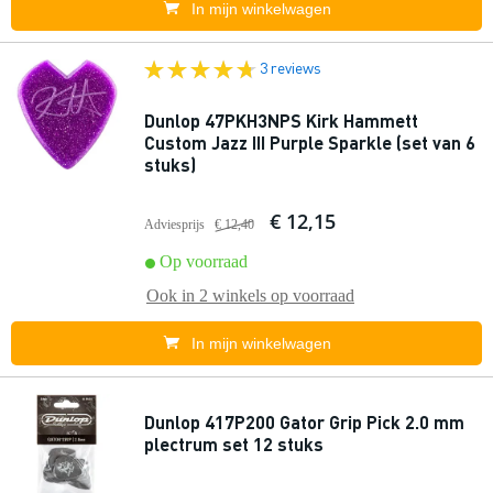
In mijn winkelwagen
3 reviews
Dunlop 47PKH3NPS Kirk Hammett
Custom Jazz III Purple Sparkle (set van 6
stuks)
€ 12,15
Adviesprijs
€ 12,40
Op voorraad
Ook in
2 winkels
op voorraad
In mijn winkelwagen
Dunlop 417P200 Gator Grip Pick 2.0 mm
plectrum set 12 stuks