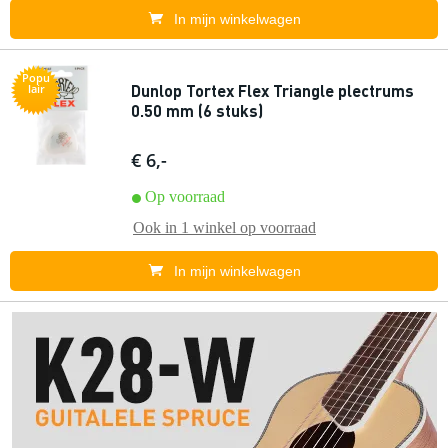
In mijn winkelwagen
Popu
Dunlop Tortex Flex Triangle plectrums
lair
0.50 mm (6 stuks)
€ 6,-
Op voorraad
Ook in
1 winkel
op voorraad
In mijn winkelwagen