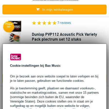
In mijn winkelwagen
7 reviews
Popu
lair
Dunlop PVP112 Acoustic Pick Variety
Pack plectrum set 12 stuks
€ 7,60
Adviesprijs
€ 11,60
Op voorraad
Cookie-instellingen bij Bax Music
Ook in
5 winkels
op voorraad
Om je bezoek aan onze website soepel te laten verlopen en bij
In mijn winkelwagen
je te laten passen, gebruiken we functionele cookies.
Als je toestemming geeft, plaatsen we daarnaast voorkeurs-,
1 review
statistische en marketingcookies, samen met onze 15 partners
(sommige bevinden zich buiten de EU, waaronder de
Verenigde Staten). Deze cookies stellen ons in staat om je
Dunlop 33P0225 Nickel Silver Finger &
surfgedrag op en mogelijk buiten onze website te volgen,
Thumbpicks set vinger- en