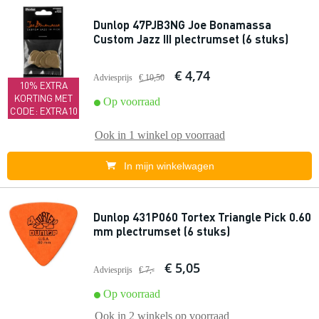
Dunlop 47PJB3NG Joe Bonamassa
Custom Jazz III plectrumset (6 stuks)
€ 4,74
Adviesprijs
€ 10,50
10% EXTRA
KORTING MET
Op voorraad
CODE: EXTRA10
Ook in
1 winkel
op voorraad
In mijn winkelwagen
Dunlop 431P060 Tortex Triangle Pick 0.60
mm plectrumset (6 stuks)
€ 5,05
Adviesprijs
€ 7,-
Op voorraad
Ook in
2 winkels
op voorraad