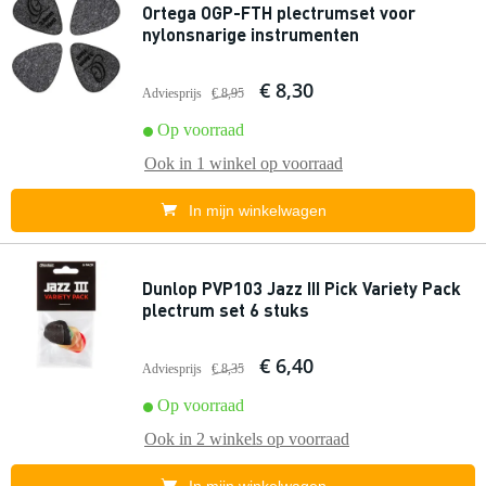
Ortega OGP-FTH plectrumset voor
nylonsnarige instrumenten
€ 8,30
Adviesprijs
€ 8,95
Op voorraad
Ook in
1 winkel
op voorraad
In mijn winkelwagen
Dunlop PVP103 Jazz III Pick Variety Pack
plectrum set 6 stuks
€ 6,40
Adviesprijs
€ 8,35
Op voorraad
Ook in
2 winkels
op voorraad