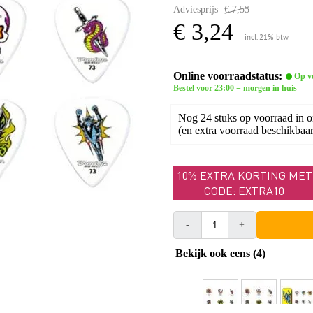
Adviesprijs
€ 7,55
€ 3,24
incl. 21% btw
Online voorraadstatus:
Op v
Bestel voor 23:00 = morgen in huis
Nog 24 stuks op voorraad in 
(en extra voorraad beschikbaar 
10% EXTRA KORTING MET
CODE: EXTRA10
-
+
Bekijk ook eens (4)