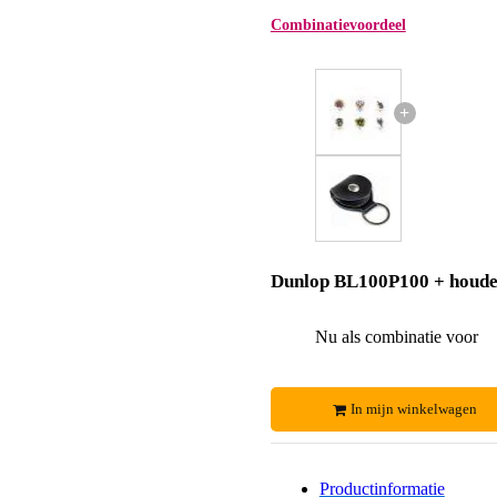
Combinatievoordeel
+
Dunlop BL100P100 + houd
Nu als combinatie voor
In mijn winkelwagen
Productinformatie