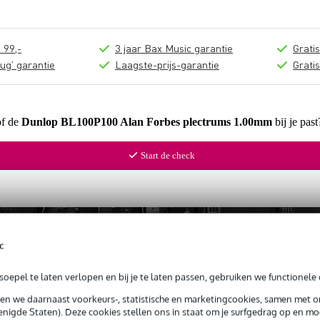
 99,-
3 jaar Bax Music garantie
Grati
ug' garantie
Laagste-prijs-garantie
Grati
of de
Dunlop BL100P100 Alan Forbes plectrums 1.00mm
bij je pas
Start de check
c
oepel te laten verlopen en bij je te laten passen, gebruiken we functionele 
sen we daarnaast voorkeurs-, statistische en marketingcookies, samen met 
nigde Staten). Deze cookies stellen ons in staat om je surfgedrag op en mog