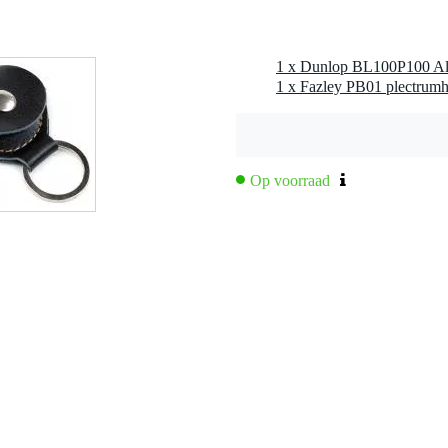
ukken
1 x Fazley PB01 plectrum
Op voorraad