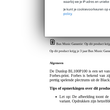
waarbij we je IP-adres en uniek
Je kunt je cookievoorkeuren op 
Productinformatie
Reviews
(5)
policy
.
Dunlop BL100P100 Alan Forbes plec
Artikelnr:
9000-0005-8295
Servicebelofte
Bax Music Garantie
: Op dit product kri
Op dit product krijg je 3 jaar Bax Music Gara
Algemeen
De Dunlop BL100P100 is een set van 6
Forbes-print. Forbes is bekend van z
prettig spelende plectrums uit de Black
Tips of opmerkingen over dit produ
Let op: De afbeelding toont de
variant. Opdrukken zijn hetzelfd