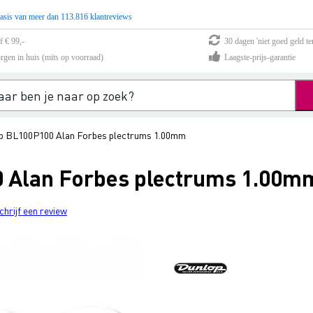
asis van meer dan 113.816 klantreviews
f € 99,-
30 dagen 'niet goed geld te
rgen in huis (mits op voorraad)
Laagste-prijs-garantie
p BL100P100 Alan Forbes plectrums 1.00mm
 Alan Forbes plectrums 1.00m
chrijf een review