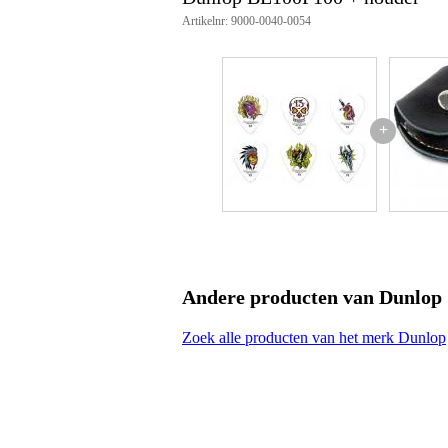
Productspecificaties
Artikelnr: 9000-0040-0054
set van 6 plectra
voorzien van Alan Forbes-opdr
dikte: 1.00 mm
materiaal: Tortex
+
Andere producten van Dunlop
Zoek alle producten van het merk Dunlop