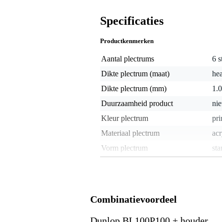
Specificaties
Productkenmerken
Aantal plectrums
6 s
Dikte plectrum (maat)
he
Dikte plectrum (mm)
1.
Duurzaamheid product
nie
Kleur plectrum
pri
Materiaal plectrum
acr
Vorm plectrum
sta
Gewicht en afmetingen inclusief verpakking
Gewicht
10
(incl. verpakking)
Combinatievoordeel
Afmeting
6,0
(incl. verpakking)
Dunlop BL100P100 + houder