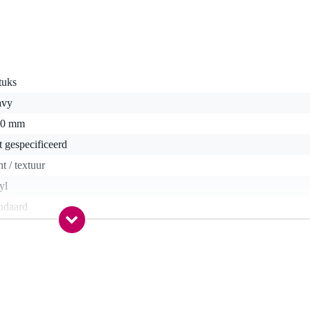
tuks
avy
00 mm
t gespecificeerd
nt / textuur
yl
ndaard
0 gr
 x 5,0 x 0,5 cm