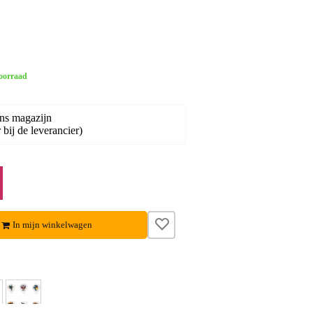
oorraad
ons magazijn
bij de leverancier)
In mijn winkelwagen