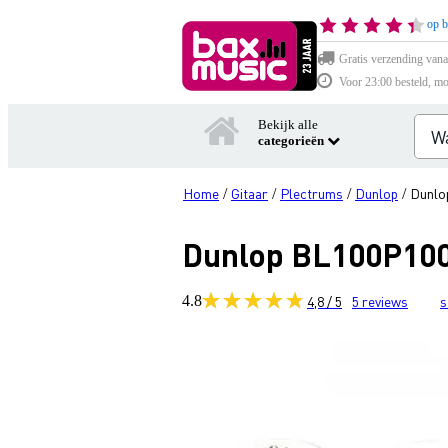
op b
Gratis verzending vana
Voor 23:00 besteld, mo
Bekijk alle
categorieën
Home
Gitaar
Plectrums
Dunlop
Dunlo
/
/
/
/
Dunlop BL100P100
4.8
4,8 / 5
5
reviews
s