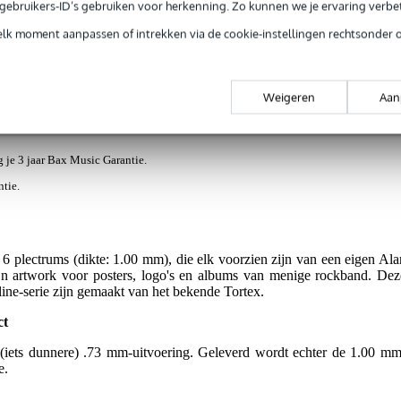
e gebruikers-ID’s gebruiken voor herkenning. Zo kunnen we je ervaring verb
elk moment aanpassen of intrekken via de cookie-instellingen rechtsonder 
trums 1.00mm
Weigeren
Aan
jg je 3 jaar Bax Music Garantie.
ntie.
 plectrums (dikte: 1.00 mm), die elk voorzien zijn van een eigen Ala
ijn artwork voor posters, logo's en albums van menige rockband. Dez
line-serie zijn gemaakt van het bekende Tortex.
ct
 (iets dunnere) .73 mm-uitvoering. Geleverd wordt echter de 1.00 mm
e.