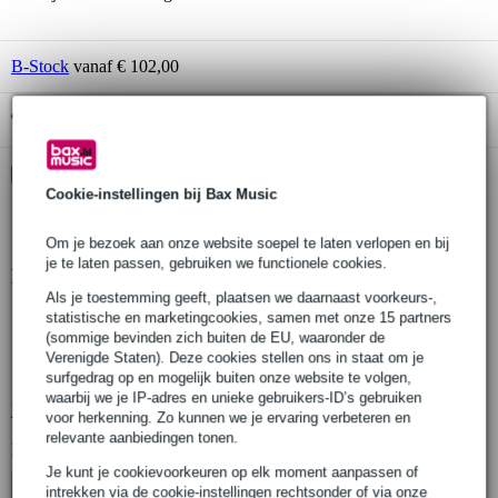
B-Stock
vanaf € 102,00
Gratis ophalen in de winkel
Kies nu voor 2 jaar extra Bax Music garantie en meer
voordelen
Cookie-instellingen bij Bax Music
€ 6,85 eenmalig
Om je bezoek aan onze website soepel te laten verlopen en bij
je te laten passen, gebruiken we functionele cookies.
Productinformatie
Als je toestemming geeft, plaatsen we daarnaast voorkeurs-,
Roland piano-onderstel
statistische en marketingcookies, samen met onze 15 partners
(sommige bevinden zich buiten de EU, waaronder de
model: KSC-70 (wit)
Verenigde Staten). Deze cookies stellen ons in staat om je
geschikt voor: Roland FP-30 (wit)
surfgedrag op en mogelijk buiten onze website te volgen,
waarbij we je IP-adres en unieke gebruikers-ID’s gebruiken
Bekijk alle productspecificaties
voor herkenning. Zo kunnen we je ervaring verbeteren en
relevante aanbiedingen tonen.
Bekijk ook eens (4)
Je kunt je cookievoorkeuren op elk moment aanpassen of
intrekken via de cookie-instellingen rechtsonder of via onze