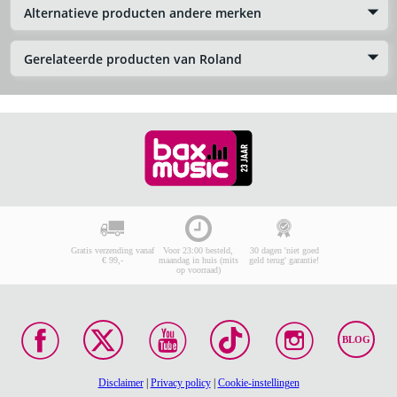
Alternatieve producten andere merken
Gerelateerde producten van Roland
Gratis verzending vanaf
Voor 23:00 besteld,
30 dagen 'niet goed
€ 99,-
maandag in huis (mits
geld terug' garantie!
op voorraad)
BLOG
Disclaimer
|
Privacy policy
|
Cookie-instellingen