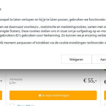
c
oepel te laten verlopen en bij je te laten passen, gebruiken we functionele 
sen we daarnaast voorkeurs-, statistische en marketingcookies, samen met 
nigde Staten). Deze cookies stellen ons in staat om je surfgedrag op en mog
e gebruikers-ID’s gebruiken voor herkenning. Zo kunnen we je ervaring verb
elk moment aanpassen of intrekken via de cookie-instellingen rechtsonder 
Pearl ECB-23 Mounted Agogo bel
Weigeren
Aan
Op voorraad
-
€ 55,-
Adviesprijs
€ 71,-
In mijn winkelwagen