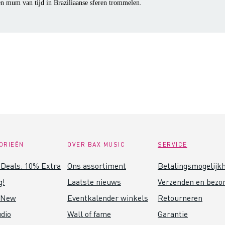
en mum van tijd in Braziliaanse sferen trommelen.
ORIEËN
OVER BAX MUSIC
SERVICE
Deals: 10% Extra
Ons assortiment
Betalingsmogelijk
g!
Laatste nieuws
Verzenden en bezo
 New
Eventkalender winkels
Retourneren
dio
Wall of fame
Garantie