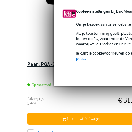
Cookie-instellingen bij Bax Musi
Om je bezoek aan onze website s
Als je toestemming geeft, plaat
buiten de EU, waaronder de Vere
waarbij we je IP-adres en uniek
Je kunt je cookievoorkeuren op 
policy
.
Pearl PGA-32 Hex Ganza aluminium lang
Op voorraad
€ 31,
Adviesprijs
€ 42,-
In mijn winkelwagen