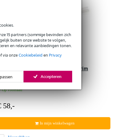
cookies.
onze 15 partners (sommige bevinden zich
elijk buiten onze website te volgen,
eteren en relevante aanbiedingen tonen.
of via onze
Cookiebeleid
en
Privacy
Latin Percussion LP3006 6" Tamborim
Accepteren
passen
Op voorraad
€ 58,-
In mijn winkelwagen