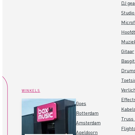
DJ gea
Studio
Micro
Hoofdt
Muzie
Gitaar
Basgit
Drum
Toets
Verlic
WINKELS
Effect
Goes
Kabel
Rotterdam
Truss 
Amsterdam
Flight
Apeldoorn