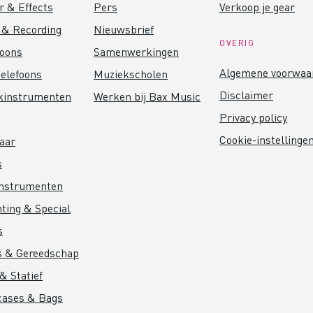
r & Effects
Pers
Verkoop je gear
 & Recording
Nieuwsbrief
OVERIG
foons
Samenwerkingen
Algemene voorwaa
elefoons
Muziekscholen
Disclaimer
kinstrumenten
Werken bij Bax Music
Privacy policy
Cookie-instellinge
aar
s
instrumenten
hting & Special
s
s & Gereedschap
& Statief
cases & Bags