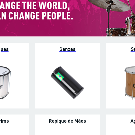
ques
Ganzas
S
rims
Repique de Mãos
A