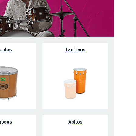
urdos
Tan Tans
gogos
Apitos