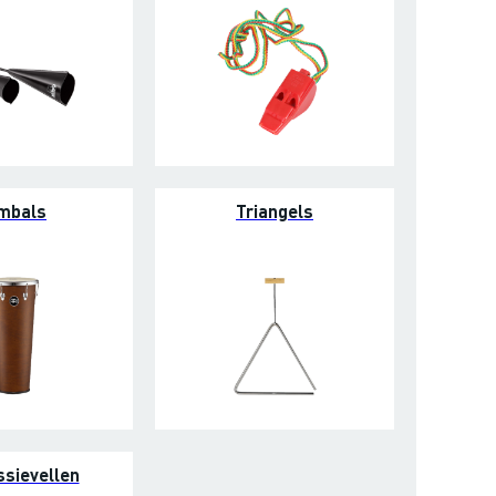
mbals
Triangels
ssievellen