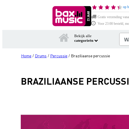
op b
Gratis verzending vana
Voor 23:00 besteld, mo
Bekijk alle
categorieën
Home
Drums
Percussie
Braziliaanse percussie
/
/
/
BRAZILIAANSE PERCUSS