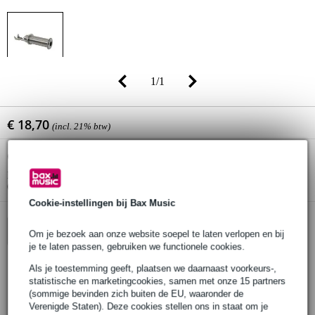
1
/
1
€ 18,70
(incl. 21% btw)
Online voorraadstatus:
Op voorraad
Nog 2 stuks op voorraad in ons magazijn
(en nog ruim voldoende voorraad beschikbaar bij de leverancier)
Cookie-instellingen bij Bax Music
In winkelwagen
Om je bezoek aan onze website soepel te laten verlopen en bij
je te laten passen, gebruiken we functionele cookies.
Als je toestemming geeft, plaatsen we daarnaast voorkeurs-,
statistische en marketingcookies, samen met onze 15 partners
Bestel voor 23:00 = morgen in huis
(sommige bevinden zich buiten de EU, waaronder de
30 dagen 'niet goed geld terug' garantie
Verenigde Staten). Deze cookies stellen ons in staat om je