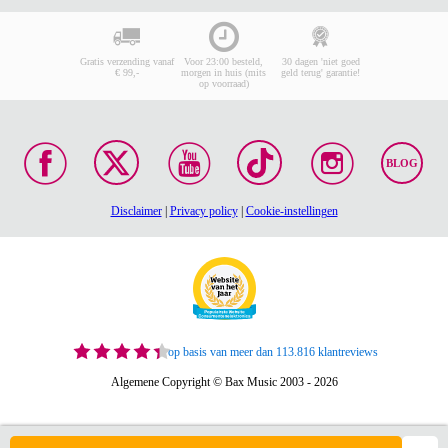
Gratis verzending vanaf
Voor 23:00 besteld,
30 dagen 'niet goed
€ 99,-
morgen in huis (mits
geld terug' garantie!
op voorraad)
BLOG
Disclaimer
|
Privacy policy
|
Cookie-instellingen
op basis van meer dan 113.816 klantreviews
Algemene Copyright © Bax Music 2003 - 2026