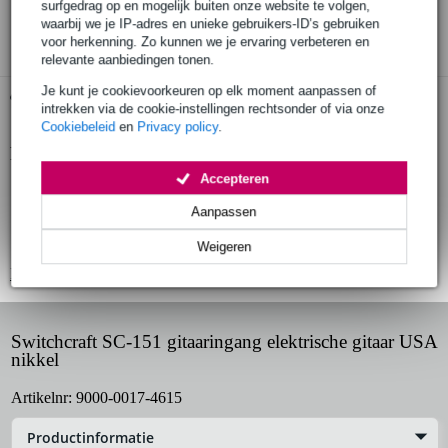
surfgedrag op en mogelijk buiten onze website te volgen,
3 jaar Bax Music garantie
waarbij we je IP-adres en unieke gebruikers-ID’s gebruiken
voor herkenning. Zo kunnen we je ervaring verbeteren en
relevante aanbiedingen tonen.
Je kunt je cookievoorkeuren op elk moment aanpassen of
Gratis ophalen in de winkel
intrekken via de cookie-instellingen rechtsonder of via onze
Cookiebeleid
en
Privacy policy
.
Productinformatie
Accepteren
gitaaringang met 2-polen
Aanpassen
voor montage in een solid body gitaar
grootte: 6.3mm
Weigeren
Bekijk alle productspecificaties
Switchcraft SC-151 gitaaringang elektrische gitaar USA
nikkel
Artikelnr:
9000-0017-4615
Productinformatie