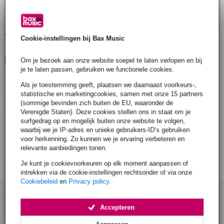
Gratis ophalen in de winkel
Cookie-instellingen bij Bax Music
Kies nu voor 2 jaar extra Bax Music garantie en meer
Om je bezoek aan onze website soepel te laten verlopen en bij
voordelen
je te laten passen, gebruiken we functionele cookies.
€ 12,80 eenmalig
Als je toestemming geeft, plaatsen we daarnaast voorkeurs-,
statistische en marketingcookies, samen met onze 15 partners
(sommige bevinden zich buiten de EU, waaronder de
Productinformatie
Verenigde Staten). Deze cookies stellen ons in staat om je
surfgedrag op en mogelijk buiten onze website te volgen,
Aantal stuks: 1
waarbij we je IP-adres en unieke gebruikers-ID’s gebruiken
Materiaal: mild steel & aluminium
voor herkenning. Zo kunnen we je ervaring verbeteren en
relevante aanbiedingen tonen.
Afwerking: BZP (galvanized) of zwarte poedercoating
Je kunt je cookievoorkeuren op elk moment aanpassen of
Bekijk alle productspecificaties
intrekken via de cookie-instellingen rechtsonder of via onze
Cookiebeleid
en
Privacy policy
.
Accessoires (3)
Accepteren