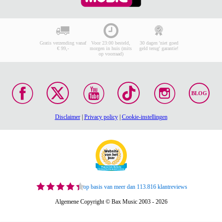
Gratis verzending vanaf
Voor 23:00 besteld,
30 dagen 'niet goed
€ 99,-
morgen in huis (mits
geld terug' garantie!
op voorraad)
BLOG
Disclaimer
|
Privacy policy
|
Cookie-instellingen
op basis van meer dan 113.816 klantreviews
Algemene Copyright © Bax Music 2003 - 2026