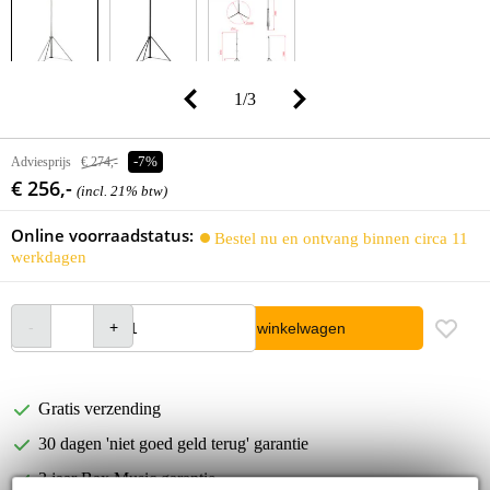
1
/
3
Adviesprijs
€ 274,-
-7%
€ 256,-
(incl. 21% btw)
Online voorraadstatus:
Bestel nu en ontvang binnen circa 11
werkdagen
In winkelwagen
Gratis verzending
30 dagen 'niet goed geld terug' garantie
3 jaar Bax Music garantie