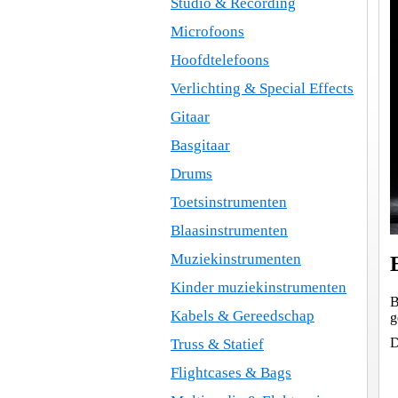
Studio & Recording
Microfoons
Hoofdtelefoons
Verlichting & Special Effects
Gitaar
Basgitaar
Drums
Toetsinstrumenten
Blaasinstrumenten
Muziekinstrumenten
Kinder muziekinstrumenten
B
Kabels & Gereedschap
g
D
Truss & Statief
Flightcases & Bags