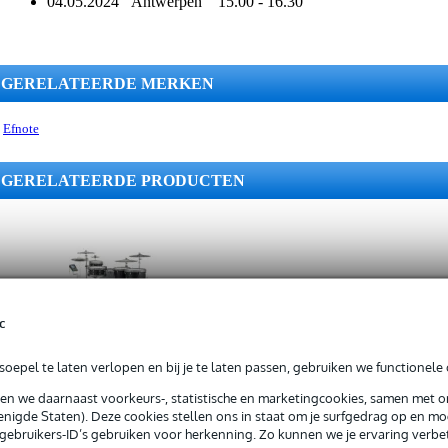
04.05.2024 Antwerpen 15.00 - 16.30
GERELATEERDE MERKEN
Efnote
GERELATEERDE PRODUCTEN
c
Efnote 7X E-
Drum kit 5-delig
oepel te laten verlopen en bij je te laten passen, gebruiken we functionele 
elektronisch
drumstel
sen we daarnaast voorkeurs-, statistische en marketingcookies, samen met 
nigde Staten). Deze cookies stellen ons in staat om je surfgedrag op en mog
Adviesprijs
€ 6.765,-
e gebruikers-ID’s gebruiken voor herkenning. Zo kunnen we je ervaring verb
€ 4.798,-