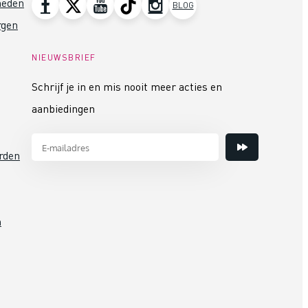
heden
BLOG
rgen
NIEUWSBRIEF
Schrijf je in en mis nooit meer acties en
aanbiedingen
rden
n