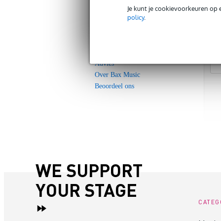
Nieuws
Je kunt je cookievoorkeuren op 
policy
.
Events
Zekerheidspakket
Blog
Vacatures
Advies
Over Bax Music
Beoordeel ons
WE SUPPORT
YOUR STAGE
CATEG