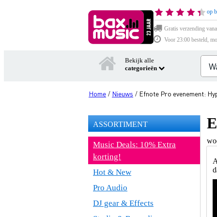
op b
Gratis verzending vana
Voor 23:00 besteld, mo
Bekijk alle
categorieën
Home
Nieuws
Efnote Pro evenement: Hyp
/
/
E
ASSORTIMENT
wo
Music Deals: 10% Extra
korting!
A
d
Hot & New
Pro Audio
DJ gear & Effects