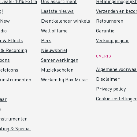
Deals: 10% Extra
Ons assortiment
Betalingsmogelijk
g!
Laatste nieuws
Verzenden en bezo
 New
Eventkalender winkels
Retourneren
dio
Wall of fame
Garantie
r & Effects
Pers
Verkoop je gear
 & Recording
Nieuwsbrief
OVERIG
foons
Samenwerkingen
Algemene voorwaa
elefoons
Muziekscholen
Disclaimer
kinstrumenten
Werken bij Bax Music
Privacy policy
Cookie-instellinge
aar
s
instrumenten
hting & Special