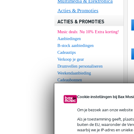
Multimedia & Elektronica
Acties & Promoties
ACTIES & PROMOTIES
Music deals: Nu 10% Extra korting!
Aanbiedingen
B-stock aanbiedingen
Cadeautips
Verkoop je gear
Drumvellen personaliseren
Weekendaanbieding
Cadeaubonnen
Hot & New
Eventkalender winkels
Cookie-instellingen bij Bax Musi
INFORMATIE
Om je bezoek aan onze website s
Nieuwste producten
Als je toestemming geeft, plaat
buiten de EU, waaronder de Vere
Muziekwinkels
waarbij we je IP-adres en uniek
Klantenservice