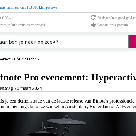
asis van meer dan 113.816 klantreviews
f € 99,-
30 dagen 'niet goed geld te
rgen in huis (mits op voorraad)
Laagste-prijs-garantie
eractive Audiotechnik
fnote Pro evenement: Hyperacti
ensdag 20 maart 2024
ls je een demonstratie van de laatste release van Efnote's professionele
an in mei langs bij onze winkel in Amsterdam, Rotterdam of Antwerpe