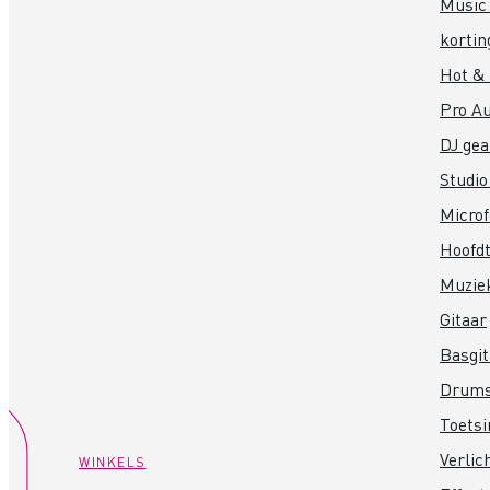
Music 
kortin
Hot &
Pro Au
DJ gea
Studio
Micro
Hoofdt
Muzie
Gitaar
Basgit
Drum
Toets
Verlic
WINKELS