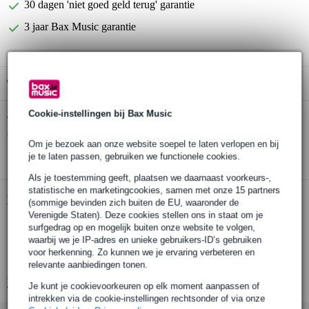
30 dagen 'niet goed geld terug' garantie
3 jaar Bax Music garantie
Gratis ophalen in de winkel
Cookie-instellingen bij Bax Music
Roland RCC-3-TRTR 6.3 mm jack-jack
Twijfel je of de
audiokabel 1.0 meter
bij je past? Doe de check.
Om je bezoek aan onze website soepel te laten verlopen en bij
Start de check
je te laten passen, gebruiken we functionele cookies.
Als je toestemming geeft, plaatsen we daarnaast voorkeurs-,
statistische en marketingcookies, samen met onze 15 partners
Productinformatie
(sommige bevinden zich buiten de EU, waaronder de
Verenigde Staten). Deze cookies stellen ons in staat om je
Roland RCC-3-TRTR 6.3 mm jack-jack audiokabel
surfgedrag op en mogelijk buiten onze website te volgen,
waarbij we je IP-adres en unieke gebruikers-ID’s gebruiken
lengte: 1.0 meter
voor herkenning. Zo kunnen we je ervaring verbeteren en
connectoren: 2x 6.35 mm TRS-Jack (male)
relevante aanbiedingen tonen.
Bekijk alle productspecificaties
Je kunt je cookievoorkeuren op elk moment aanpassen of
intrekken via de cookie-instellingen rechtsonder of via onze