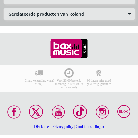
Gerelateerde producten van Roland
Gratis verzending vanaf
Voor 23:00 besteld,
30 dagen 'niet goed
€ 99,-
maandag in huis (mits
geld terug' garantie!
op voorraad)
BLOG
Disclaimer
|
Privacy policy
|
Cookie-instellingen