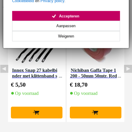
Cookiebeleid
en
Privacy policy
.
Accessoires (3)
Accepteren
Aanpassen
Weigeren
Innox Snap 27 kabelbi
Nichiban Gaffa Tape 1
S
nder met klittenband s
200 - 50mm 50mtr. Red
e
mal zwart (10 stuks)
€ 5,50
€ 18,70
€
Op voorraad
Op voorraad
O
l
+
+