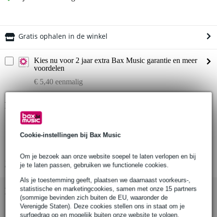
Gratis ophalen in de winkel
Kies nu voor 2 jaar extra Bax Music garantie en meer
voordelen
€ 5,40 eenmalig
Productinformatie
Fishman Neo-D Magnetic Soundhole Pickup Woodgrain
single coil gitaar element
Cookie-instellingen bij Bax Music
neef van Fishman Rare Earth element
Om je bezoek aan onze website soepel te laten verlopen en bij
Bekijk alle productspecificaties
je te laten passen, gebruiken we functionele cookies.
Als je toestemming geeft, plaatsen we daarnaast voorkeurs-,
statistische en marketingcookies, samen met onze 15 partners
Bekijk ook eens (2)
(sommige bevinden zich buiten de EU, waaronder de
Verenigde Staten). Deze cookies stellen ons in staat om je
surfgedrag op en mogelijk buiten onze website te volgen,