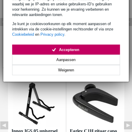
waarbij we je IP-adres en unieke gebruikers-ID’s gebruiken
voor herkenning. Zo kunnen we je ervaring verbeteren en
relevante aanbiedingen tonen.
Je kunt je cookievoorkeuren op elk moment aanpassen of
intrekken via de cookie-instellingen rechtsonder of via onze
Cookiebeleid
en
Privacy policy
.
Accepteren
Aanpassen
Accessoires (3)
Weigeren
Innox IGS 05 universel
Fazley C1H gitaar capo
D