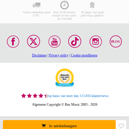
Gratis verzending vanaf
Voor 23:00 besteld,
30 dagen 'niet goed
€ 99,-
morgen in huis (mits
geld terug' garantie!
op voorraad)
BLOG
Disclaimer
|
Privacy policy
|
Cookie-instellingen
op basis van meer dan 113.816 klantreviews
Algemene Copyright © Bax Music 2003 - 2026
In winkelwagen