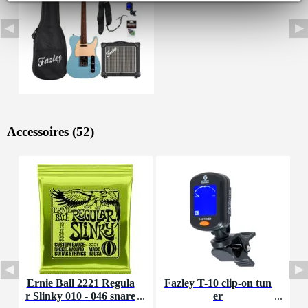
Accessoires (52)
Ernie Ball 2221 Regula
Fazley T-10 clip-on tun
I
r Slinky 010 - 046 snare
er