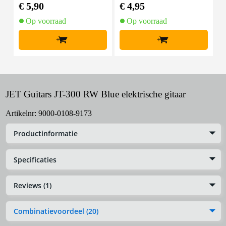
nset voor elektrische git
€ 5,90
€ 4,95
€
aar
Op voorraad
Op voorraad
+
+
JET Guitars JT-300 RW Blue elektrische gitaar
Artikelnr:
9000-0108-9173
Productinformatie
Specificaties
Reviews (1)
Combinatievoordeel (20)