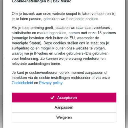
serie: 300 Series
Cookie-instellingen bij Bax Music
body
materiaal: linde (basswood)
Om je bezoek aan onze website soepel te laten verlopen en bij
je te laten passen, gebruiken we functionele cookies.
afwerking: hoogglans
hals
Als je toestemming geeft, plaatsen we daarnaast voorkeurs-,
verbinding: geschroefd (bolt-on)
statistische en marketingcookies, samen met onze 15 partners
(sommige bevinden zich buiten de EU, waaronder de
materiaal: esdoorn (Canadian maple)
Verenigde Staten). Deze cookies stellen ons in staat om je
afwerking: zijdeglans (satin)
surfgedrag op en mogelijk buiten onze website te volgen,
waarbij we je IP-adres en unieke gebruikers-ID’s gebruiken
Bekijk alle productspecificaties
voor herkenning. Zo kunnen we je ervaring verbeteren en
relevante aanbiedingen tonen.
Bekijk ook eens (4)
Je kunt je cookievoorkeuren op elk moment aanpassen of
intrekken via de cookie-instellingen rechtsonder of via onze
Cookiebeleid
en
Privacy policy
.
Accepteren
Bekijk ook eens (1)
Aanpassen
Weigeren