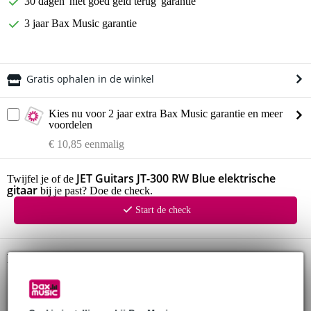
30 dagen 'niet goed geld terug' garantie
3 jaar Bax Music garantie
Gratis ophalen in de winkel
Kies nu voor 2 jaar extra Bax Music garantie en meer
voordelen
€ 10,85 eenmalig
JET Guitars JT-300 RW Blue elektrische
Twijfel je of de
gitaar
bij je past? Doe de check.
Start de check
Productinformatie
JET Guitars elektrische gitaar
model: JT-300