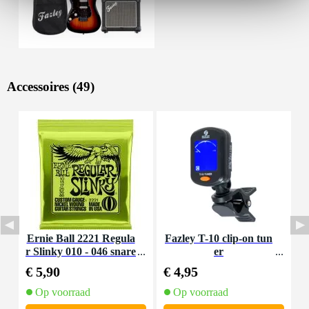
Accessoires (49)
Ernie Ball 2221 Regula
Fazley T-10 clip-on tun
I
r Slinky 010 - 046 snare
er
nset voor elektrische git
€ 5,90
€ 4,95
€
aar
Op voorraad
Op voorraad