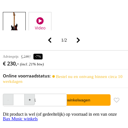
Video
1
/
2
Adviesprijs
€ 246,-
-7%
€ 230,-
(incl. 21% btw)
Online voorraadstatus:
Bestel nu en ontvang binnen circa 10
werkdagen
In winkelwagen
Dit product is wel (of gedeeltelijk) op voorraad in een van onze
Bax Music winkels