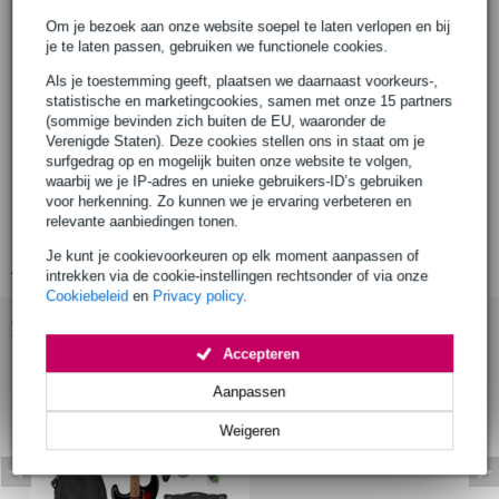
JET Guitars linkshandige elektrische gitaar
model: JS-400 Left-Handed
Om je bezoek aan onze website soepel te laten verlopen en bij
je te laten passen, gebruiken we functionele cookies.
serie: 400 Series
body
Als je toestemming geeft, plaatsen we daarnaast voorkeurs-,
materiaal: linde (basswood)
statistische en marketingcookies, samen met onze 15 partners
(sommige bevinden zich buiten de EU, waaronder de
afwerking: hoogglans (gloss)
Verenigde Staten). Deze cookies stellen ons in staat om je
hals
surfgedrag op en mogelijk buiten onze website te volgen,
verbinding: geschroefd (bolt-on)
waarbij we je IP-adres en unieke gebruikers-ID’s gebruiken
materiaal: esdoorn (Canadian roasted maple)
voor herkenning. Zo kunnen we je ervaring verbeteren en
relevante aanbiedingen tonen.
profiel: modern C
Je kunt je cookievoorkeuren op elk moment aanpassen of
Bekijk alle productspecificaties
intrekken via de cookie-instellingen rechtsonder of via onze
Cookiebeleid
en
Privacy policy
.
Bekijk ook eens (1)
Accepteren
Aanpassen
Weigeren