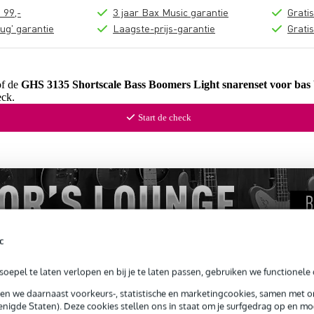
 99,-
3 jaar Bax Music garantie
Grati
ug' garantie
Laagste-prijs-garantie
Grati
of de
GHS 3135 Shortscale Bass Boomers Light snarenset voor bas
ck.
Start de check
c
oepel te laten verlopen en bij je te laten passen, gebruiken we functionele 
sen we daarnaast voorkeurs-, statistische en marketingcookies, samen met 
nigde Staten). Deze cookies stellen ons in staat om je surfgedrag op en mog