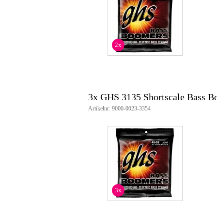
snarenset voor shortscale basgita
nickel plated steel roundwound
diepe, heldere klank
voor standaard stemming: E-A-
diameters losse snaren: .050, .06
2x
3x GHS 3135 Shortscale Bass B
Artikelnr: 9000-0023-3354
3x