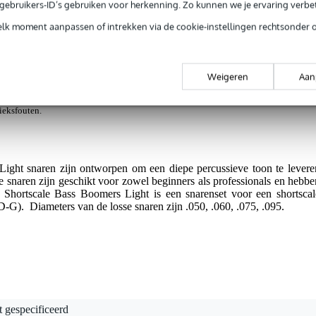
e gebruikers-ID’s gebruiken voor herkenning. Zo kunnen we je ervaring verb
ght snarenset voor bas
elk moment aanpassen of intrekken via de cookie-instellingen rechtsonder 
Weigeren
Aan
g je alleen garantie op fabrieksfouten.
rieksfouten.
ght snaren zijn ontworpen om een diepe percussieve toon te levere
e snaren zijn geschikt voor zowel beginners als professionals en hebbe
hortscale Bass Boomers Light is een snarenset voor een shortscal
-G). Diameters van de losse snaren zijn .050, .060, .075, .095.
t gespecificeerd