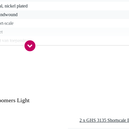
al, nickel plated
undwound
rt-scale
et
t van toepassing
5 - .095
nee
t van toepassing
nee
oomers Light
gr
0 x 16,0 x 2,0 cm