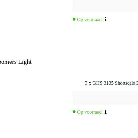
ar
Op voorraad
D-G
0, .075, .095.
oomers Light
Op voorraad