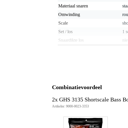
Materiaal snaren
sta
Omwinding
ro
Scale
sho
Set / los
1 s
Snaardikte los
nie
Snaardikte set
.04
Taper-wound
Toonhoogte losse
nie
basgitaarsnaar
Voorzien van coating
Combinatievoordeel
Gewicht en afmetingen inclusief verpakking
2x GHS 3135 Shortscale Bass B
Gewicht
90 
(incl. verpakking)
Artikelnr: 9000-0023-3353
Afmeting
20,
(incl. verpakking)
Productspecificaties