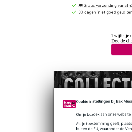
Gratis verzending vanaf €
30 dagen 'niet goed geld ter
Twijfel je 
Doe de che
Cookie-instellingen bij Bax Musi
Om je bezoek aan onze website s
Als je toestemming geeft, plaat
buiten de EU, waaronder de Vere
Productinformatie
Reviews
(1)