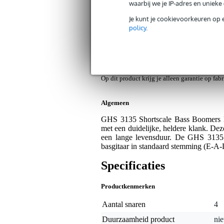
waarbij we je IP-adres en uniek
GHS 3135 Shortscale Bass Boomers Li
Je kunt je cookievoorkeuren op 
policy
.
Artikelnr:
9000-0022-7010
Servicebelofte
Bax Music Garantie
: Op dit product krij
Op dit product krijg je alleen garantie op fab
Algemeen
GHS 3135 Shortscale Bass Boomers Li
met een duidelijke, heldere klank. Dez
een lange levensduur. De GHS 3135 S
basgitaar in standaard stemming (E-A-D
Specificaties
Productkenmerken
Aantal snaren
4
Duurzaamheid product
nie