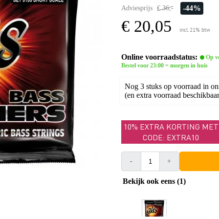
-44%
Adviesprijs
€ 36,-
€ 20,05
incl. 21% btw
Online voorraadstatus:
Op v
Bestel voor 23:00 = morgen in huis
Nog 3 stuks op voorraad in on
(en extra voorraad beschikbaar 
10% EXTRA KORTING MET
CODE: EXTRA10
-
+
Bekijk ook eens (1)