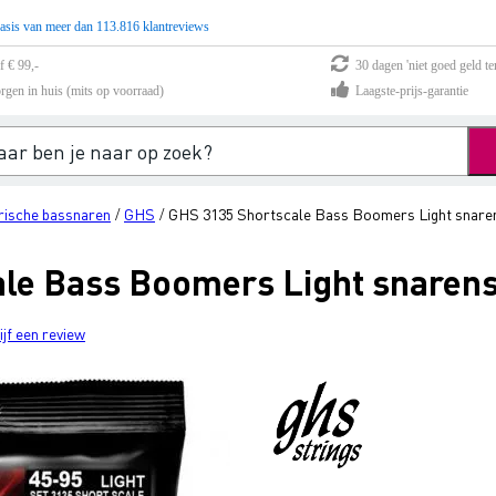
asis van meer dan 113.816 klantreviews
f € 99,-
30 dagen 'niet goed geld te
rgen in huis (mits op voorraad)
Laagste-prijs-garantie
rische bassnaren
GHS
GHS 3135 Shortscale Bass Boomers Light snaren
/
/
le Bass Boomers Light snarens
ijf een review