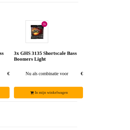
3x
ss
3x GHS 3135 Shortscale Bass
Boomers Light
€ 40,10
Nu als combinatie voor
€ 60,15
In mijn winkelwagen