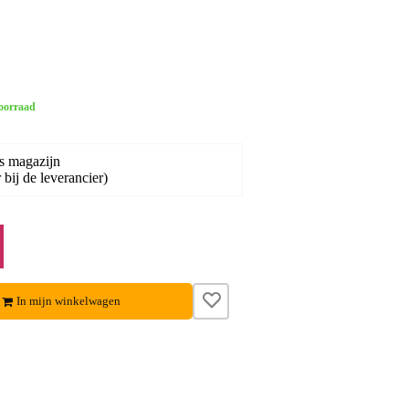
oorraad
s magazijn
bij de leverancier)
In mijn winkelwagen