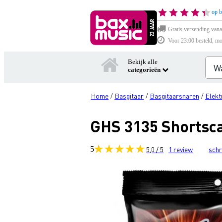
op b
Gratis verzending vana
Voor 23:00 besteld, mo
Bekijk alle
categorieën
Home
Basgitaar
Basgitaarsnaren
Elekt
/
/
/
GHS 3135 Shortsca
5
5,0 / 5
1
review
schr