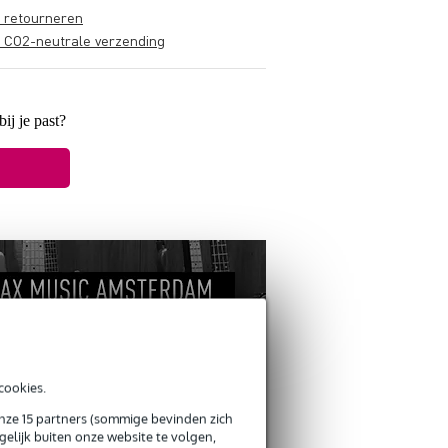
s retourneren
s CO2-neutrale verzending
bij je past?
cookies.
onze 15 partners (sommige bevinden zich
ANDEREN KOCHTEN
elijk buiten onze website te volgen,
OOK