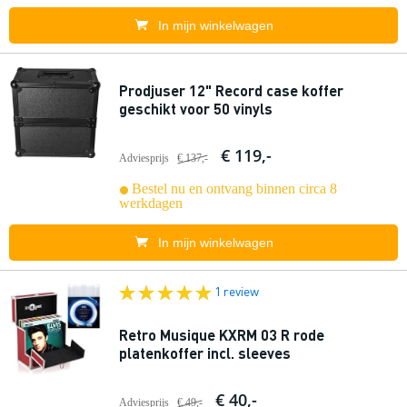
In mijn winkelwagen
Prodjuser 12" Record case koffer
geschikt voor 50 vinyls
€ 119,-
Adviesprijs
€ 137,-
Bestel nu en ontvang binnen circa 8
werkdagen
In mijn winkelwagen
1 review
Retro Musique KXRM 03 R rode
platenkoffer incl. sleeves
€ 40,-
Adviesprijs
€ 49,-