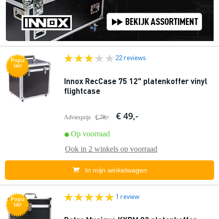
22 reviews
Popu
lair
Innox RecCase 75 12" platenkoffer vinyl
flightcase
€ 49,-
Adviesprijs
€ 78,-
Op voorraad
Ook in
2 winkels
op voorraad
In mijn winkelwagen
1 review
Popu
lair