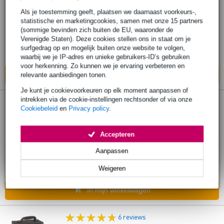
Zomo RP-50 XT platenkoffer zwart
Als je toestemming geeft, plaatsen we daarnaast voorkeurs-,
statistische en marketingcookies, samen met onze 15 partners
(sommige bevinden zich buiten de EU, waaronder de
€ 88,-
Verenigde Staten). Deze cookies stellen ons in staat om je
surfgedrag op en mogelijk buiten onze website te volgen,
Op voorraad bij de leverancier
waarbij we je IP-adres en unieke gebruikers-ID’s gebruiken
voor herkenning. Zo kunnen we je ervaring verbeteren en
In mijn winkelwagen
relevante aanbiedingen tonen.
Je kunt je cookievoorkeuren op elk moment aanpassen of
intrekken via de cookie-instellingen rechtsonder of via onze
2 reviews
Cookiebeleid
en
Privacy policy
.
Zomo OB-80 XT platenkoffer zwart
Accepteren
€ 137,-
Aanpassen
Op voorraad bij de leverancier
Weigeren
In mijn winkelwagen
6 reviews