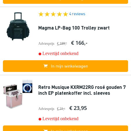
4 reviews
Magma LP-Bag 100 Trolley zwart
€ 166,-
Adviesprijs
€ 189,-
Levertijd onbekend
In mijn winkelwagen
Retro Musique KXRM22RG rosé gouden 7
inch EP platenkoffer incl. sleeves
€ 23,95
Adviesprijs
€ 31,-
Levertijd onbekend