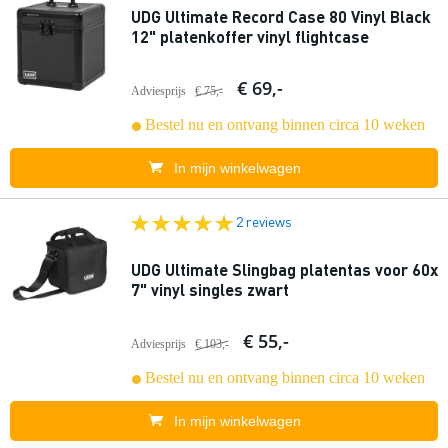
UDG Ultimate Record Case 80 Vinyl Black
12" platenkoffer vinyl flightcase
€ 69,-
Adviesprijs
€ 75,-
Bestel nu en ontvang binnen circa 10 weken
In mijn winkelwagen
2 reviews
UDG Ultimate Slingbag platentas voor 60x
7" vinyl singles zwart
€ 55,-
Adviesprijs
€ 103,-
Bestel nu en ontvang binnen circa 10 weken
In mijn winkelwagen