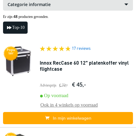
Categorie informatie
48
Er zijn
producten gevonden.
Top-10
17 reviews
Popu
lair
Innox RecCase 60 12" platenkoffer vinyl
flightcase
€ 45,-
Adviesprijs
€ 72,-
Op voorraad
Ook in
4 winkels
op voorraad
In mijn winkelwagen
Popu