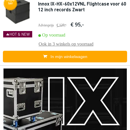
Innox IX-HX-60x12VNL Flightcase voor 60
lair
12 inch records Zwart
€ 95,-
Adviesprijs
€ 125,-
🔥HOT & NEW
Op voorraad
Ook in
3 winkels
op voorraad
In mijn winkelwagen