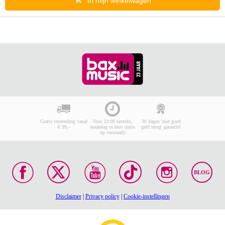
In mijn winkelwagen
Gratis verzending vanaf
Voor 23:00 besteld,
30 dagen 'niet goed
€ 99,-
maandag in huis (mits
geld terug' garantie!
op voorraad)
BLOG
Disclaimer
|
Privacy policy
|
Cookie-instellingen