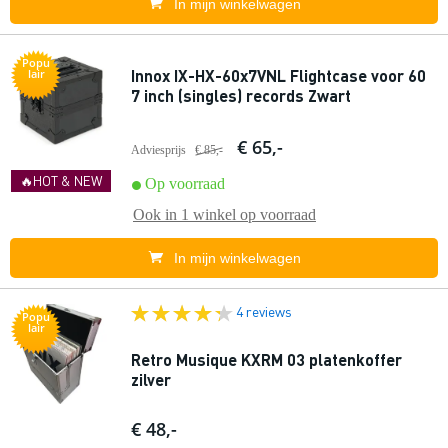
In mijn winkelwagen
Popu
Innox IX-HX-60x7VNL Flightcase voor 60
lair
7 inch (singles) records Zwart
€ 65,-
Adviesprijs
€ 85,-
🔥HOT & NEW
Op voorraad
Ook in
1 winkel
op voorraad
In mijn winkelwagen
4 reviews
Popu
lair
Retro Musique KXRM 03 platenkoffer
zilver
€ 48,-